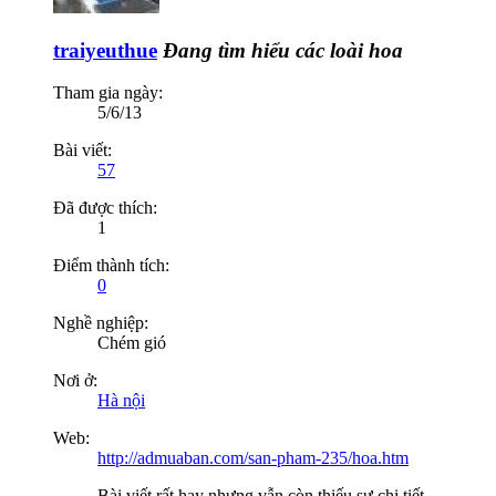
traiyeuthue
Đang tìm hiểu các loài hoa
Tham gia ngày:
5/6/13
Bài viết:
57
Đã được thích:
1
Điểm thành tích:
0
Nghề nghiệp:
Chém gió
Nơi ở:
Hà nội
Web:
http://admuaban.com/san-pham-235/hoa.htm
Bài viết rất hay nhưng vẫn còn thiếu sự chi tiết