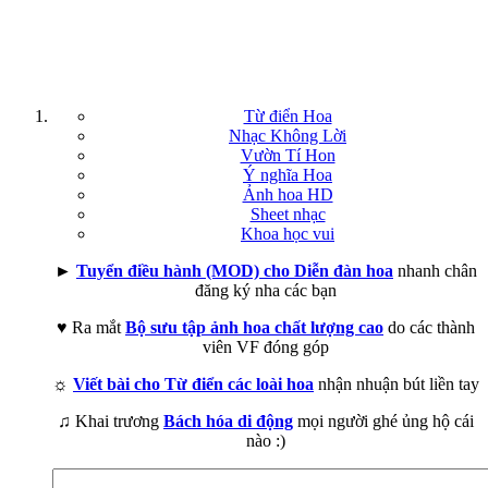
Từ điển Hoa
Nhạc Không Lời
Vườn Tí Hon
Ý nghĩa Hoa
Ảnh hoa HD
Sheet nhạc
Khoa học vui
►
Tuyển điều hành (MOD) cho Diễn đàn hoa
nhanh chân
đăng ký nha các bạn
♥ Ra mắt
Bộ sưu tập ảnh hoa chất lượng cao
do các thành
viên VF đóng góp
☼
Viết bài cho Từ điển các loài hoa
nhận nhuận bút liền tay
♫ Khai trương
Bách hóa di động
mọi người ghé ủng hộ cái
nào :)