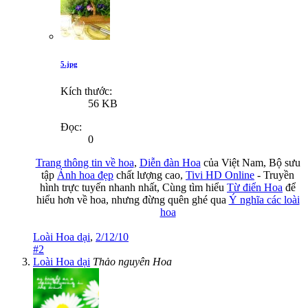
5.jpg
Kích thước:
56 KB
Đọc:
0
Trang thông tin về hoa
,
Diễn đàn Hoa
của Việt Nam, Bộ sưu
tập
Ảnh hoa đẹp
chất lượng cao,
Tivi HD Online
- Truyền
hình trực tuyến nhanh nhất, Cùng tìm hiểu
Từ điển Hoa
để
hiểu hơn về hoa, nhưng đừng quên ghé qua
Ý nghĩa các loài
hoa
Loài Hoa dại
,
2/12/10
#2
Loài Hoa dại
Thảo nguyên Hoa