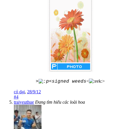
<
>
>
<signed weeds
cỏ dại
,
28/9/12
#4
traiyeuthue
Đang tìm hiểu các loài hoa