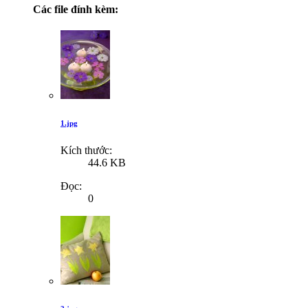
Các file đính kèm:
1.jpg
Kích thước:
44.6 KB
Đọc:
0