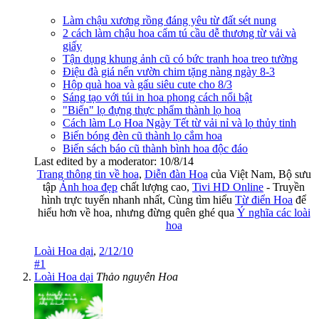
Làm chậu xương rồng đáng yêu từ đất sét nung
2 cách làm chậu hoa cẩm tú cầu dễ thương từ vải và
giấy
Tận dụng khung ảnh cũ có bức tranh hoa treo tường
Điệu đà giá nến vườn chim tặng nàng ngày 8-3
Hộp quà hoa và gấu siêu cute cho 8/3
Sáng tạo với túi in hoa phong cách nổi bật
"Biến" lọ đựng thực phẩm thành lọ hoa
Cách làm Lọ Hoa Ngày Tết từ vải nỉ và lọ thủy tinh
Biến bóng đèn cũ thành lọ cắm hoa
Biến sách báo cũ thành bình hoa độc đáo
Last edited by a moderator:
10/8/14
Trang thông tin về hoa
,
Diễn đàn Hoa
của Việt Nam, Bộ sưu
tập
Ảnh hoa đẹp
chất lượng cao,
Tivi HD Online
- Truyền
hình trực tuyến nhanh nhất, Cùng tìm hiểu
Từ điển Hoa
để
hiểu hơn về hoa, nhưng đừng quên ghé qua
Ý nghĩa các loài
hoa
Loài Hoa dại
,
2/12/10
#1
Loài Hoa dại
Thảo nguyên Hoa