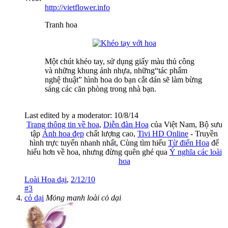
http://vietflower.info
Tranh hoa
Một chút khéo tay, sử dụng giấy màu thủ công
và những khung ảnh nhựa, những“tác phẩm
nghệ thuật” hình hoa do bạn cắt dán sẽ làm bừng
sáng các căn phòng trong nhà bạn.
Last edited by a moderator:
10/8/14
Trang thông tin về hoa
,
Diễn đàn Hoa
của Việt Nam, Bộ sưu
tập
Ảnh hoa đẹp
chất lượng cao,
Tivi HD Online
- Truyền
hình trực tuyến nhanh nhất, Cùng tìm hiểu
Từ điển Hoa
để
hiểu hơn về hoa, nhưng đừng quên ghé qua
Ý nghĩa các loài
hoa
Loài Hoa dại
,
2/12/10
#3
cỏ dại
Mỏng manh loài cỏ dại