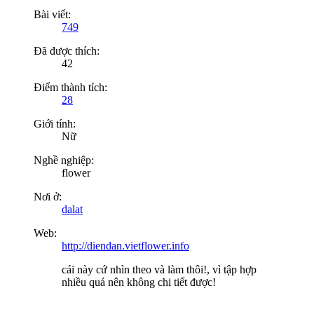
Bài viết:
749
Đã được thích:
42
Điểm thành tích:
28
Giới tính:
Nữ
Nghề nghiệp:
flower
Nơi ở:
dalat
Web:
http://diendan.vietflower.info
cái này cứ nhìn theo và làm thôi!, vì tập hợp
nhiều quá nên không chi tiết được!