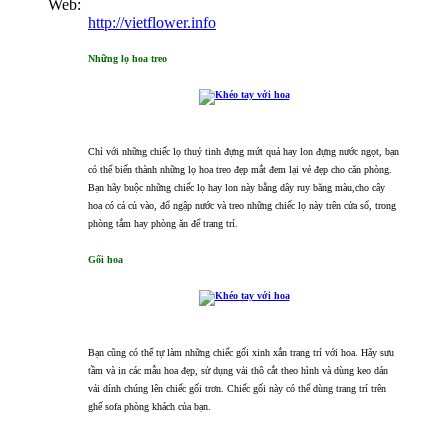
Web:
http://vietflower.info
Những lọ hoa treo
Chỉ với những chiếc lọ thuỷ tinh đựng mứt quả hay lon đựng nước ngọt, bạn
có thể biến thành những lọ hoa treo đẹp mắt đem lại vẻ đẹp cho căn phòng.
Bạn hãy buộc những chiếc lọ hay lon này bằng dây ruy băng màu,cho cây
hoa có cả củ vào, đổ ngập nước và treo những chiếc lọ này trên cửa sổ, trong
phòng tắm hay phòng ăn để trang trí.
Gối hoa
Bạn cũng có thể tự làm những chiếc gối xinh xắn trang trí với hoa. Hãy sưu
tầm và in các mẫu hoa đẹp, sử dụng vải thô cắt theo hình và dùng keo dán
vải dính chúng lên chiếc gối trơn. Chiếc gối này có thể dùng trang trí trên
ghế sofa phòng khách của bạn.