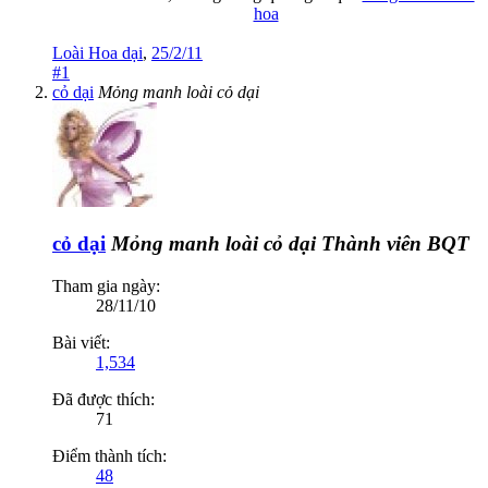
hoa
Loài Hoa dại
,
25/2/11
#1
cỏ dại
Mỏng manh loài cỏ dại
cỏ dại
Mỏng manh loài cỏ dại
Thành viên BQT
Tham gia ngày:
28/11/10
Bài viết:
1,534
Đã được thích:
71
Điểm thành tích:
48