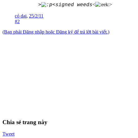
<
>
>
<signed weeds
cỏ dại
,
25/2/11
#2
(Bạn phải Đăng nhập hoặc Đăng ký để trả lời bài viết.)
Chia sẻ trang này
Tweet