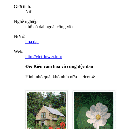
Giới tính:
Nữ
Nghề nghiệp:
nhổ cỏ dại ngoài công viên
Nơi ở:
hoa dại
Web:
http://vietflower.info
Ðề: Kiểu cắm hoa vô cùng độc đáo
Hình nhỏ quá, khó nhìn nữa ....:icon4: