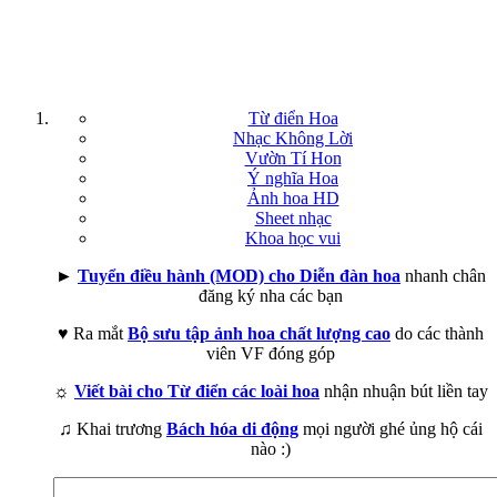
Từ điển Hoa
Nhạc Không Lời
Vườn Tí Hon
Ý nghĩa Hoa
Ảnh hoa HD
Sheet nhạc
Khoa học vui
►
Tuyển điều hành (MOD) cho Diễn đàn hoa
nhanh chân
đăng ký nha các bạn
♥ Ra mắt
Bộ sưu tập ảnh hoa chất lượng cao
do các thành
viên VF đóng góp
☼
Viết bài cho Từ điển các loài hoa
nhận nhuận bút liền tay
♫ Khai trương
Bách hóa di động
mọi người ghé ủng hộ cái
nào :)