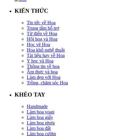
KIẾN THỨC
Tin tức về Hoa
Trung tâm hỗ trợ
Từ điển về Hoa
Hội hoạ và Hoa
Học vẽ Hoa
Hoa khô nghệ thuật
Tài liệu hay về Hoa
Y học và Hoa
Thông tin về hoa
Ẩm thực và hoa
Làm đẹp với Hoa
Trồng, chăm sóc Hoa
KHÉO TAY
Handmade
Làm hoa voan
Làm hoa giấy
Làm hoa nhựa
Làm hoa đất
Làm hoa cườm