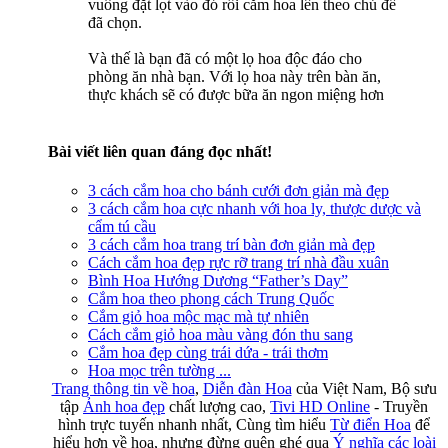
vuông đặt lọt vào đó rồi cắm hoa lên theo chủ đề
đã chọn.
Và thế là bạn đã có một lọ hoa độc đáo cho
phòng ăn nhà bạn. Với lọ hoa này trên bàn ăn,
thực khách sẽ có được bữa ăn ngon miệng hơn
Bài viết liên quan đáng đọc nhất!
3 cách cắm hoa cho bánh cưới đơn giản mà đẹp
3 cách cắm hoa cực nhanh với hoa ly, thược dược và
cẩm tú cầu
3 cách cắm hoa trang trí bàn đơn giản mà đẹp
Cách cắm hoa đẹp rực rỡ trang trí nhà đầu xuân
Bình Hoa Hướng Dương “Father’s Day”
Cắm hoa theo phong cách Trung Quốc
Cắm giỏ hoa mộc mạc mà tự nhiên
Cách cắm giỏ hoa màu vàng đón thu sang
Cắm hoa đẹp cùng trái dứa - trái thơm
Hoa mọc trên tường ...
Trang thông tin về hoa
,
Diễn đàn Hoa
của Việt Nam, Bộ sưu
tập
Ảnh hoa đẹp
chất lượng cao,
Tivi HD Online
- Truyền
hình trực tuyến nhanh nhất, Cùng tìm hiểu
Từ điển Hoa
để
hiểu hơn về hoa, nhưng đừng quên ghé qua
Ý nghĩa các loài