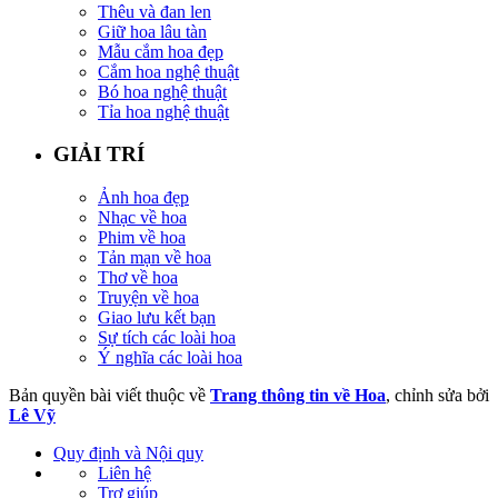
Thêu và đan len
Giữ hoa lâu tàn
Mẫu cắm hoa đẹp
Cắm hoa nghệ thuật
Bó hoa nghệ thuật
Tỉa hoa nghệ thuật
GIẢI TRÍ
Ảnh hoa đẹp
Nhạc về hoa
Phim về hoa
Tản mạn về hoa
Thơ về hoa
Truyện về hoa
Giao lưu kết bạn
Sự tích các loài hoa
Ý nghĩa các loài hoa
Bản quyền bài viết thuộc về
Trang thông tin về Hoa
, chỉnh sửa bởi
Lê Vỹ
Quy định và Nội quy
Liên hệ
Trợ giúp