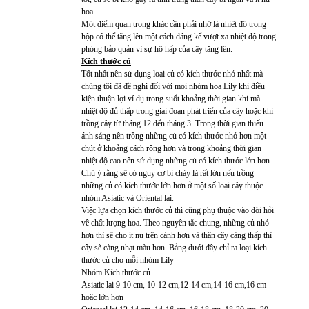
hoa.
Một điểm quan trọng khác cần phải nhớ là nhiệt độ trong
hộp có thể tăng lên một cách đáng kể vượt xa nhiệt độ trong
phòng bảo quản vì sự hô hấp của cây tăng lên.
Kích thước củ
Tốt nhất nên sử dụng loại củ có kích thước nhỏ nhất mà
chúng tôi đã đề nghị đối với mọi nhóm hoa Lily khi điều
kiện thuận lợi ví dụ trong suốt khoảng thời gian khi mà
nhiệt độ đủ thấp trong giai đoạn phát triển của cây hoặc khi
trồng cây từ tháng 12 đến tháng 3. Trong thời gian thiếu
ánh sáng nên trồng những củ có kích thước nhỏ hơn một
chút ở khoảng cách rộng hơn và trong khoảng thời gian
nhiệt độ cao nên sử dụng những củ có kích thước lớn hơn.
Chú ý rằng sẽ có nguy cơ bị cháy lá rất lớn nếu trồng
những củ có kích thước lớn hơn ở một số loại cây thuộc
nhóm Asiatic và Oriental lai.
Việc lựa chọn kích thước củ thì cũng phụ thuộc vào đòi hỏi
về chất lượng hoa. Theo nguyên tắc chung, những củ nhỏ
hơn thì sẽ cho ít nụ trên cành hơn và thân cây càng thấp thì
cây sẽ càng nhạt màu hơn. Bảng dưới đây chỉ ra loại kích
thước củ cho mỗi nhóm Lily
Nhóm Kích thước củ
Asiatic lai 9-10 cm, 10-12 cm,12-14 cm,14-16 cm,16 cm
hoặc lớn hơn