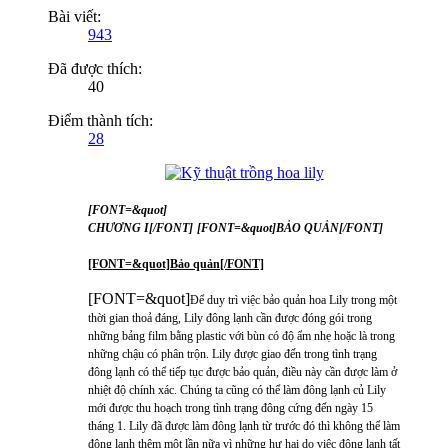
Bài viết:
943
Đã được thích:
40
Điểm thành tích:
28
[FONT=&quot]
CHƯƠNG I[/FONT]
[FONT=&quot]BẢO QUẢN[/FONT]
[FONT=&quot]Bảo quản[/FONT]
[FONT=&quot]
Để duy trì việc bảo quản hoa Lily trong một
thời gian thoả đáng, Lily đông lạnh cần được đóng gói trong
những bảng film bằng plastic với bùn có độ ẩm nhẹ hoặc là trong
những chậu có phân trộn. Lily được giao đến trong tình trạng
đông lạnh có thể tiếp tục được bảo quản, điều này cần được làm ở
nhiệt độ chính xác. Chúng ta cũng có thể làm đông lạnh củ Lily
mới được thu hoạch trong tình trạng đông cứng đến ngày 15
tháng 1. Lily đã được làm đông lạnh từ trước đó thì không thể làm
đông lạnh thêm một lần nữa vì những hư hại do việc đông lạnh tất