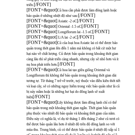
[/FONT]
triển.
[FONT=&quot]
Củ hoa cần phải được làm đông lạnh hoặc
[/FONT]
bảo quản ở những nhiệt độ như sau:
[FONT=&quot]
[/FONT]
Asiatic -2 oC
[FONT=&quot]
[/FONT]
Oriental -1.5 oC
[FONT=&quot]
[/FONT]
Longiflorum lai -1.5 oC
[FONT=&quot]
[/FONT]
L/A lai -2 oC
[FONT=&quot]
Củ của loại hoa Asiatic lai có thể được bảo
quản trong thời gian lên đến 1 năm mà không có bất cứ một hư
hại nào về chất lượng. Củ được bảo quản trong khoảng thời gian
càng lâu thì sẽ phát triển càng nhanh, nhưng cây sẽ nhỏ hơn và ít
[/FONT]
nụ hoa phát triển hơn.
[FONT=&quot]
Củ hoa lai tạo giữa giống Oriental và
Longiflorum thì không thể bảo quản trong khoảng thời gian dài
tương tự. Từ tháng 7 trở về trước, tuỳ thuộc vào điều kiên thời tiết
và loại cây, sẽ có những nguy hiểm trong việc bảo quản như là củ
bị nảy mầm hoặc là những hư hại do đông lạnh sẽ xuất
[/FONT]
hiện
[FONT=&quot]
Lily không được làm đông lạnh chỉ có thể
bảo quản trong một khoảng thời gian ngắn. Thời gian bảo quản
phụ thuộc vào nhiệt độ bảo quản và khoảng thời gian của năm.
Điều này có nghĩa là, ví dụ từ tháng 1 đến tháng 2 như củ tươi có
thể được bảo quản lâu hơn ở nhiệt độ trên độ đông lạnh so với
mùa thu. Trung bình, củ có thể được bảo quản ở nhiệt độ xấp xỉ 1
oC trong khoảng thời gian tối đa là 2 tuần và ở nhiệt độ xấp xỉ 5