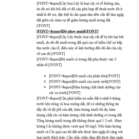
[FONT=&quot]Cây hoa Lily là loại cây có rễ không sâu,
do đó nó đòi hỏi đất có độ sâu phù hợp để thoát nước tốt ít
nhất là 40 cm, đặc biệt là cần quan tâm đến vấn đề làm ngập
đất giữa các mùa vụ để giảm lượng muối trong đất.
[/FONT]
[FONT=&quot]Độ nhạy muối[/FONT]
[FONT=&quot]Cây Lily thuộc loại cây rất dễ bị tổn hại bởi
muối, do đó độ muối trong đất quá cao sẽ kiềm chế sự hấp
thụ nước của rễ, điều này sẽ ảnh hưởng đến độ dài của cây
về sau đó.[/FONT]
[FONT=&quot]Độ muối có trong đất phụ thuộc vào 3
nhân tố:[/FONT]
[FONT=&quot]Độ muối của phân bón[/FONT]
[FONT=&quot]Độ muối của nước tưới[/FONT]
[FONT=&quot]Hàm lượng chất dinh dưỡng của
các vụ trước[/FONT]
[FONT=&quot]Cần phải kiểm tra mẫu đất ít nhất 6 tháng
trước khi trồng củ hoa xuống đất, để có những thông tin
đầy đủ về độ pH của đất, hàm lượng muối tối đa, hàm
lượng chất clo và hàm lượng chất dinh dưỡng có trong đất.
Tổng lượng muối trong đất không được quá 1.5 mS. Hàm
lượng Clo không được vượt quá 50 mg/l. Nếu hàm lượng
muối và Clo quá cao thì đất nên được làm ngập kĩ càng với
loại nước thích hợp. Cần chắc chắn rằng đất được làm ngập