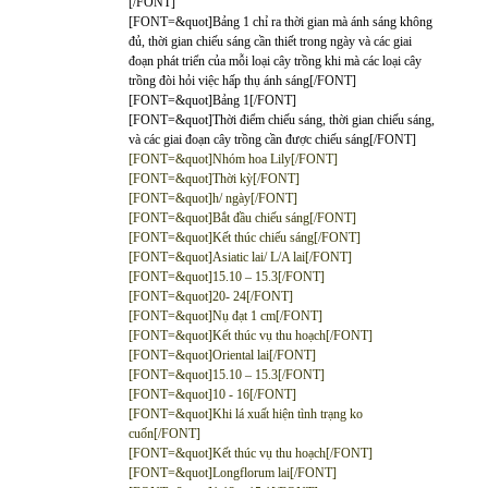
[/FONT]
[FONT=&quot]Bảng 1 chỉ ra thời gian mà ánh sáng không
đủ, thời gian chiếu sáng cần thiết trong ngày và các giai
đoạn phát triển của mỗi loại cây trồng khi mà các loại cây
trồng đòi hỏi việc hấp thụ ánh sáng[/FONT]
[FONT=&quot]Bảng 1[/FONT]
[FONT=&quot]Thời điểm chiếu sáng, thời gian chiếu sáng,
và các giai đoạn cây trồng cần được chiếu sáng[/FONT]
[FONT=&quot]Nhóm hoa Lily[/FONT]
[FONT=&quot]Thời kỳ[/FONT]
[FONT=&quot]h/ ngày[/FONT]
[FONT=&quot]Bắt đầu chiếu sáng[/FONT]
[FONT=&quot]Kết thúc chiếu sáng[/FONT]
[FONT=&quot]Asiatic lai/ L/A lai[/FONT]
[FONT=&quot]15.10 – 15.3[/FONT]
[FONT=&quot]20- 24[/FONT]
[FONT=&quot]Nụ đạt 1 cm[/FONT]
[FONT=&quot]Kết thúc vụ thu hoạch[/FONT]
[FONT=&quot]Oriental lai[/FONT]
[FONT=&quot]15.10 – 15.3[/FONT]
[FONT=&quot]10 - 16[/FONT]
[FONT=&quot]Khi lá xuất hiện tình trạng ko
cuốn[/FONT]
[FONT=&quot]Kết thúc vụ thu hoạch[/FONT]
[FONT=&quot]Longflorum lai[/FONT]