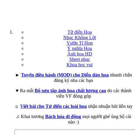
Từ điển Hoa
Nhạc Không Lời
Vườn Tí Hon
Ý nghĩa Hoa
Ảnh hoa HD
Sheet nhạc
Khoa học vui
►
Tuyển điều hành (MOD) cho Diễn đàn hoa
nhanh chân
đăng ký nha các bạn
♥ Ra mắt
Bộ sưu tập ảnh hoa chất lượng cao
do các thành
viên VF đóng góp
☼
Viết bài cho Từ điển các loài hoa
nhận nhuận bút liền tay
♫ Khai trương
Bách hóa di động
mọi người ghé ủng hộ cái
nào :)