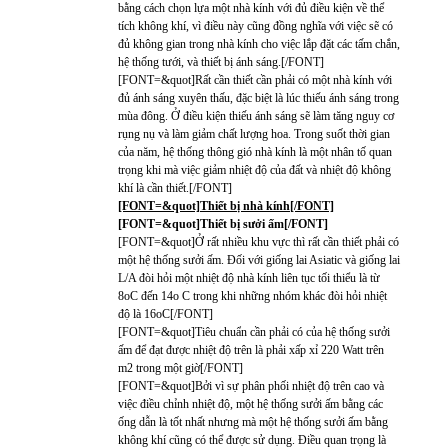
bằng cách chọn lựa một nhà kính với đủ điều kiện về thể
tích không khí, vì điều này cũng đồng nghĩa với việc sẽ có
đủ không gian trong nhà kính cho việc lắp đặt các tấm chắn,
hệ thống tưới, và thiết bị ánh sáng.[/FONT]
[FONT=&quot]Rất cần thiết cần phải có một nhà kính với
đủ ánh sáng xuyên thấu, đặc biệt là lúc thiếu ánh sáng trong
mùa đông. Ở điều kiện thiếu ánh sáng sẽ làm tăng nguy cơ
rụng nụ và làm giảm chất lượng hoa. Trong suốt thời gian
của năm, hệ thống thông gió nhà kính là một nhân tố quan
trọng khi mà việc giảm nhiệt độ của đất và nhiệt độ không
khí là cần thiết.[/FONT]
[FONT=&quot]Thiết bị nhà kính[/FONT]
[FONT=&quot]Thiết bị sưởi ấm[/FONT]
[FONT=&quot]Ở rất nhiều khu vực thì rất cần thiết phải có
một hệ thống sưởi ấm. Đối với giống lai Asiatic và giống lai
L/A đòi hỏi một nhiệt độ nhà kính liên tục tối thiểu là từ
8oC đến 14o C trong khi những nhóm khác đòi hỏi nhiệt
độ là 16oC[/FONT]
[FONT=&quot]Tiêu chuẩn cần phải có của hệ thống sưởi
ấm để đạt được nhiệt độ trên là phải xấp xỉ 220 Watt trên
m2 trong một giờ[/FONT]
[FONT=&quot]Bởi vì sự phân phối nhiệt độ trên cao và
việc điều chỉnh nhiệt độ, một hệ thống sưởi ấm bằng các
ống dẫn là tốt nhất nhưng mà một hệ thống sưởi ấm bằng
không khí cũng có thể được sử dụng. Điều quan trọng là