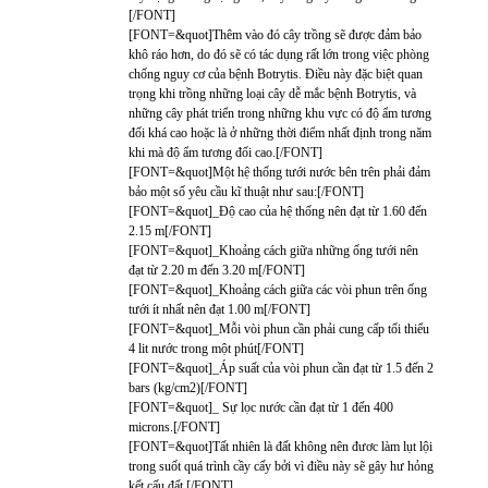
[/FONT]
[FONT=&quot]Thêm vào đó cây trồng sẽ được đảm bảo
khô ráo hơn, do đó sẽ có tác dụng rất lớn trong việc phòng
chống nguy cơ của bệnh Botrytis. Điều này đặc biệt quan
trọng khi trồng những loại cây dễ mắc bệnh Botrytis, và
những cây phát triển trong những khu vực có độ ẩm tương
đối khá cao hoặc là ở những thời điểm nhất định trong năm
khi mà độ ẩm tương đối cao.[/FONT]
[FONT=&quot]Một hệ thống tưới nước bên trên phải đảm
bảo một số yêu cầu kĩ thuật như sau:[/FONT]
[FONT=&quot]_Độ cao của hệ thống nên đạt từ 1.60 đến
2.15 m[/FONT]
[FONT=&quot]_Khoảng cách giữa những ống tưới nên
đạt từ 2.20 m đến 3.20 m[/FONT]
[FONT=&quot]_Khoảng cách giữa các vòi phun trên ống
tưới ít nhất nên đạt 1.00 m[/FONT]
[FONT=&quot]_Mỗi vòi phun cần phải cung cấp tối thiểu
4 lit nước trong một phút[/FONT]
[FONT=&quot]_Áp suất của vòi phun cần đạt từ 1.5 đến 2
bars (kg/cm2)[/FONT]
[FONT=&quot]_ Sự lọc nước cần đạt từ 1 đến 400
microns.[/FONT]
[FONT=&quot]Tất nhiên là đất không nên đươc làm lụt lội
trong suốt quá trình cầy cấy bởi vì điều này sẽ gây hư hỏng
kết cấu đất.[/FONT]