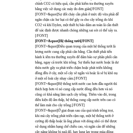
chỉnh CO2 có hiệu quả, cần phải kiểm tra thường xuyên
bằng việc sử dụng các máy đo đơn giản[/FONT]
[FONT=&quot]Sự đốt cháy cần phải ở mức độ vừa phải đễ
ngăn chặn các hư hại có thể gây ra cho cây trồng do khí
CO2 và khí Etylen, một thiết bị bảo đảm an toàn là cần thiết
để xác định được nhanh chóng những sai sót có thể xảy ra.
[/FONT]
[FONT=&quot]Hệ thống tưới[/FONT]
[FONT=&quot]Điều quan trọng của một hệ thống tưới là
lượng nước cung cấp phải cân bằng. Cần thiết phải tiến
hành k iểm tra thưỡng xuyên để đảm bảo sự phân phối cân
bằng, ngay cả trước khi trồng. Sự thiếu hụt nước hoặc là dư
thừa nước gây ra phát triển chậm hoặc phát triển không
đồng đều ở cây, một số cây sẽ ngắn và hoặc là sẽ bị khô nụ
ở một số loài cây nhạy cảm.[/FONT]
[FONT=&quot]Hệ thống tưới nước cao hơn đầu người thì
thích hợp hơn vì nó cung cấp nước đồng đều hơn và nó
cũng có khả năng làm sạch cây trồng. Thêm vào đó, trong
điều kiện độ ẩm thấp, hệ thống cung cấp nước trên cao có
thể làm mát cho cây trồng.[/FONT]
[FONT=&quot]Ở giai đoạn sau của quá trình trồng trọt,
khi mà cây trồng phát triển rậm rạp, một hệ thống tưới ở
cường độ thấp hoặc là ống phun với dòng nhỏ có thể được
sử dụng nhằm hạng chế chiều cao, và ngăn cản để những
cây nặng không bị ngã đổ, hay lung lay trong mùa đông.