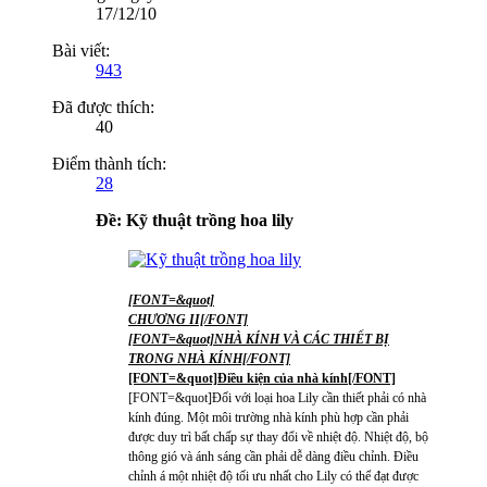
17/12/10
Bài viết:
943
Đã được thích:
40
Điểm thành tích:
28
Ðề: Kỹ thuật trồng hoa lily
[FONT=&quot]
CHƯƠNG II[/FONT]
[FONT=&quot]NHÀ KÍNH VÀ CÁC THIẾT BỊ
TRONG NHÀ KÍNH[/FONT]
[FONT=&quot]Điều kiện của nhà kính[/FONT]
[FONT=&quot]Đối với loại hoa Lily cần thiết phải có nhà
kính đúng. Một môi trường nhà kính phù hợp cần phải
được duy trì bất chấp sự thay đổi về nhiệt độ. Nhiệt độ, bộ
thông gió và ánh sáng cần phải dễ dàng điều chỉnh. Điều
chỉnh á một nhiệt độ tối ưu nhất cho Lily có thể đạt được