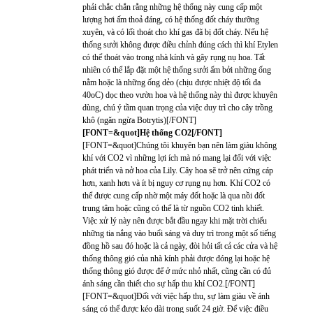
phải chắc chắn rằng những hệ thống này cung cấp một
lượng hơi ấm thoả đáng, có hệ thống đốt cháy thưỡng
xuyên, và có lối thoát cho khí gas đã bị đốt cháy. Nếu hệ
thống sưởi không được điều chỉnh đúng cách thì khí Etylen
có thể thoát vào trong nhà kính và gây rụng nụ hoa. Tất
nhiên có thể lắp đặt một hệ thống sưởi ấm bởi những ống
nằm hoặc là những ống dẻo (chịu được nhiệt độ tối đa
40oC) dọc theo vườn hoa và hệ thống này thì được khuyên
dùng, chú ý tầm quan trọng của việc duy trì cho cây trồng
khô (ngăn ngừa Botrytis)[/FONT]
[FONT=&quot]Hệ thống CO2[/FONT]
[FONT=&quot]Chúng tôi khuyên bạn nên làm giàu không
khí với CO2 vì những lợi ích mà nó mang lại đối với việc
phát triển và nở hoa của Lily. Cây hoa sẽ trở nên cứng cáp
hơn, xanh hơn và ít bị nguy cơ rụng nụ hơn. Khí CO2 có
thể được cung cấp nhờ một máy đốt hoặc là qua nồi đốt
trung tâm hoặc cũng có thể là từ nguồn CO2 tinh khiết.
Việc xử lý này nên được bắt đầu ngay khi mặt trời chiếu
những tia nắng vào buổi sáng và duy trì trong một số tiếng
đồng hồ sau đó hoặc là cả ngày, đòi hỏi tất cả các cửa và hệ
thống thông gió của nhà kính phải được đóng lại hoặc hệ
thống thông gió được để ở mức nhỏ nhất, cũng cần có đủ
ánh sáng cần thiết cho sự hấp thu khí CO2.[/FONT]
[FONT=&quot]Đối với việc hấp thu, sự làm giàu về ánh
sáng có thể được kéo dài trong suốt 24 giờ. Để việc điều