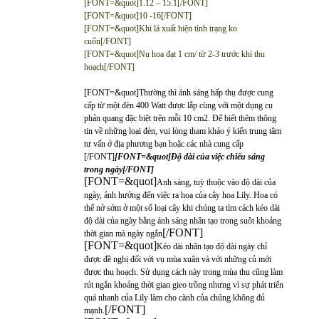
[FONT=&quot]1.12 – 15.1[/FONT]
[FONT=&quot]10 -16[/FONT]
[FONT=&quot]Khi lá xuất hiện tình trạng ko
cuốn[/FONT]
[FONT=&quot]Nụ hoa đạt 1 cm/ từ 2-3 trước khi thu
hoạch[/FONT]
[FONT=&quot]Thường thì ánh sáng hấp thụ được cung
cấp từ một đèn 400 Watt được lắp cùng với một dụng cụ
phản quang đặc biệt trên mỗi 10 cm2. Để biết thêm thông
tin về những loại đèn, vui lòng tham khảo ý kiến trung tâm
tư vấn ở địa phương bạn hoặc các nhà cung cấp
[/FONT]
[FONT=&quot]Độ dài của việc chiếu sáng
trong ngày[/FONT]
[FONT=&quot]
Anh sáng, tuỳ thuộc vào độ dài của
ngày, ảnh hưởng đến việc ra hoa của cây hoa Lily. Hoa có
thể nở sớm ở một số loại cây khi chúng ta tìm cách kéo dài
độ dài của ngày bằng ánh sáng nhân tạo trong suôt khoảng
[/FONT]
thời gian mà ngày ngắn
[FONT=&quot]
Kéo dài nhân tạo độ dài ngày chỉ
được đề nghị đối với vụ mùa xuân và với những củ mới
được thu hoạch. Sử dụng cách này trong mùa thu cũng làm
rút ngắn khoảng thời gian gieo trồng nhưng vì sự phát triển
quá nhanh của Lily làm cho cành của chúng không đủ
[/FONT]
mạnh.