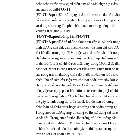
hoàn toàn trước mùa vụ vì điều này sẽ ngăn chặn sự giảm
sút cấu trúc đất[/FONT]
[FONT=&quot]Khi sử dụng phân hữu cơ tươi thì nên đảm
bảo là độ muối có trong phân không quá cao và không nên
sử dụng số lượng lớn phân bón hóa học trong cùng một
khoảng thời gian.[/FONT]
[FONT=&quot]Bón phân[/FONT]
[FONT=&quot]Để có những thông tin đầy đủ về tình trạng
dinh dưỡng của đất, cần thiết nên kiểm tra mẫu đất kĩ trước
khi bắt đầu trồng trọt. Tuỳ thuộc vào cấu trúc đất, tình trạng
chất dinh dưỡng và sự phân huỷ các hỗn hợp chất hữu cơ,
ví dụ một 1 m 3 có thể được phân huỷ trong 100 m2 để tiến
hành xử lý đất kĩ càng trước khi trồng trọt. Phân hữu cơ từ
các nông trại thì thường chứa độ muối nhiều hơn mức cho
phép. Do đó nên cẩn thận với các loại phân tươi này bởi vì
chúng có thể làm cháy rễ. Đối với đất nặng hoặc là đất giàu
bùn, việc sử dụng phân bón hữu cơ từ các nông trại có thể
mang lại những ảnh hưởng bất lợi cho cấu trúc đất vì nó có
thể gây ra tình trạng dư thừa muối. Do đó nên sử dụng
phân bón có chứa mùn hoặc là những sản phẩm tương tự.
Trong một số trường hợp thì cũng có thể sử dụng cát hoặc
là cát bồi. Trong suốt 3 tuần đầu trồng thì Lily không cần
nhiều chất dinh dưỡng. Một bộ rễ phát triển tốt mà không
bị bất cứ thiệt hại nào do muối gây ra thì û quan trọng hơn
trong suốt giai đoạn này.[/FONT]