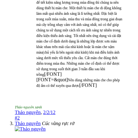
để tiết kiệm năng lượng trong mùa đông thì chúng ta nên
dùng thiết bị màn che. Một thiết bị màn che di động không
làm mất quá nhiều ánh sáng là lí tưởng nhất. Đặc biệt là
trong suốt mùa xuân, mùa thu và mùa đông trong giai đoạn
mà cây trồng nhạy cảm với ánh sáng nhất, nó có thể giúp
chúng ta sử dụng một cách tối ưu ánh sáng tự nhiên trong
điều kiện thiếu ánh sáng. Tốt nhất nên ứng dụng và cài đặt
màn che cố định dưới dạng là những lớp được sơn màu
khác nhau trên mái của nhà kính hoặc là màn che xậm
màu(chủ yếu là bên ngoài nhà kính) khi mà điều kiện ánh
sáng dưới mức tối thiểu yêu cầu. Cất màn che đúng thời
điểm trong mùa thu. Những màn che cố định có thể được
sử dụng trong suốt thời gian 3 tuần đầu sau khi
[/FONT]
trồng
[FONT=&quot]
Nên dùng những màn che cho phép
[/FONT]
độ ẩm có thể xuyên qua được
Thảo nguyên xanh
Thảo nguyên
,
2/2/12
#2
Thảo nguyên
Cúc vàng rực rở