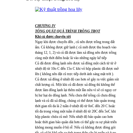
CHƯƠNG IV
TỔNG QUÁT QUÁ TRÌNH TRỒNG TRỌT
Khi củ được chuyển tới
Ngay khi đựơc chuyển đến , củ nên được trồng trong đất
ẩm. Củ không được giữ lạnh ( củ mới được thu hoạch vào
tháng 12, 1, 2) và củ đã được làm xả đông nên được trồng
cùng một thời điểm hoặc là vào những ngày kế tiếp
Củ đã được đông lạnh nên được xả đông một cách từ từ ở
nhiệt độ từ 10o C đến 15o C khi vỏ hộp plastic đã được mở
lên ( không nên đặt củ trực tiếp dưới ánh sáng mặt trời ).
Củ được xả đông ở nhiệt độ cao hơn sẽ gây ra việc giảm sút
chất lượng củ. Một khi củ đã được xả đông thì không thể
được làm đông lạnh lại thêm một lần nữa vì sẽ có nguy cơ
bị hư hại do đông lạnh. Nếu chưa thể trồng củ chưa đông
lạnh và củ đã xả đông, chúng có thể được bảo quản trong
thời gian tối đa là 2 tuần ở nhiệt độ từ 0oC đến 20 C hoặc
tối đa trong vòng một tuần ở nhiệt độ từ 20C đến 5oC khi
hộp plastic chứa củ mở. Nếu nhiệt độ bảo quản cao hơn
hoặc thời gian bảo quản dài hơn có thể gây ra sự phát triển
không mong muốn ở bộ rễ. Nếu củ không được đóng gói
tốt, củ sẽ bị khô gây ra tình trạng thân cây bị ngắn và ít nụ