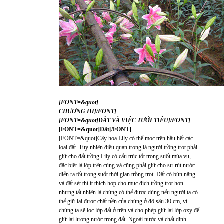
[FONT=&quot]
CHƯƠNG III[/FONT]
[FONT=&quot]ĐẤT VÀ VIỆC TƯỚI TIÊU[/FONT]
[FONT=&quot]Đất[/FONT]
[FONT=&quot]Cây hoa Lily có thể mọc trên hầu hết các
loại đất. Tuy nhiên điều quan trọng là người trồng trọt phải
giữ cho đất trồng Lily có cấu trúc tốt trong suốt mùa vụ,
đặc biệt là lớp trên cùng và cũng phải giữ cho sự rút nước
diễn ra tốt trong suốt thời gian trồng trọt. Đất có bùn nặng
và đất sét thì ít thích hợp cho mục đích trồng trọt hơn
nhưng tất nhiên là chúng có thể được dùng nếu người ta có
thể giữ lại được chất nền của chúng ở độ sâu 30 cm, vì
chúng ta sẽ lọc lớp đất ở trên và cho phép giữ lại lớp oxy để
giữ lại lượng nước trong đất. Ngoài nước và chất dinh