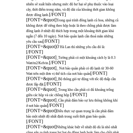
nhiên sẽ xuất hiện nhưng mức độ hư hại sẽ phụ thuộc vào loại
cây, thời điểm trong năm, và độ dài của khoảng thời gian không
[/FONT]
được đông lạnh.
[FONT=&quot]
Trong quá trình đông lạnh củ hoa, những củ
không được để riêng theo hộp hoặc là theo chồng phải được làm
đông lạnh ở nhiệt độ thích hợp trong một khoảng thời gian khá
ngắn (7 đến 10 ngày). Nơi bảo quản lạnh cần thoả mãn những
[/FONT]
yêu cầu sau
[FONT=&quot]
Ở Hà Lan thì những yêu cầu đó là:
[/FONT]
[FONT=&quot]
_Tường phải có một khoảng cách ly là 0.3
[/FONT]
Watt/m2/Kelvin.
[FONT=&quot]
_ Nơi bảo quản phải có độ lạnh từ 30-60
[/FONT]
Watt trên một đơn vị thể tích của nơi bảo quản
[FONT=&quot]
_Bộ thông gió tự động với tốc độ thấp cần
[/FONT]
được lắp đặt.
[FONT=&quot]
_Trong kho cần phải có đủ khoảng trống
[/FONT]
giữa các hộp và các chồng hộp
[FONT=&quot]
_Cần phải đảm bảo sự lưu thông không khí
[/FONT]
ở nơi bảo quản
[FONT=&quot]
Điều thực sự quan trọng là cần phải đảm
bảo một nhiệt độ nhất định trong suốt thời gian bảo quản.
[/FONT]
[FONT=&quot]
Những khác biệt về nhiệt độ dù là nhỏ nhất
cũng gây ra tình trạng hư hại do đông lạnh hoặc làm cho chồi phát