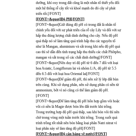
dưỡng, khí oxy trong đất cũng là một nhân tố thiết yếu đối
một hệ thống rễ cây tốt và khoẻ mạnh do đó cây sẽ phát
triển tốt.[/FONT]
[FONT=&quot]Độ PH[/FONT]
[FONT=&quot]Giữ đúng độ pH có trong đất là nhân tố
chính yếu đối với sự phát triển của rễ cây Lily và đối với sự
hấp thu đúng lượng chất dinh dưỡng cho cây. Nếu độ pH
quá thấp nó sẽ làm tăng quá trình hấp thu các nguyên tố
như là Mangan, aluminium và sắt trong khi nếu độ pH quá
cao thì sẽ dẫn đến tình trạng hấp thu thiếu các chất Phôtpho,
mangan và sắt trong số các chất dinh dưỡng[/FONT]
[FONT=&quot]Nên duy trì độ pH từ 6 đến 7 đối với loại
hoa Asiatic, Longiflorum lai và nhóm L/A, độ pH từ 5.5
đến 6.5 đối với loại hoa Oriental lai[/FONT]
[FONT=&quot]Để giảm độ pH, thì nên xử lý lớp đất bùn
trên cùng. Khi sử dụng phân, nên sử dụng phân có nền từ
ammonium, bởi vì nó cũng có thể làm giảm độ pH.
[/FONT]
[FONT=&quot]Để làm tăng độ pH hổn hợp gồm vôi hoặc
vôi có nền là Magie được bón lên đất trước khi trồng.
Trong trường hợp độ pH quá thấp, sau khi bón vôi thì nên
chờ trong vòng một tuần trước khi trồng. Trong suốt quá
trình trồng tốt nhất nên bón bằng loại phân Natri nitrat vì
loại phân này sẽ làm tăng độ pH[/FONT]
[FONT=&quot]Độ cân bằng về nước[/FONT]