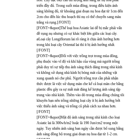
triển đầy đủ. Trong suốt mùa đông, trong điều kiện ánh
sáng không đủ, từ khoảng giai đoạn nụ hoa đạt từ 1cm đến
2cm cho đến lúc thu hoạch thì nụ có thể chuyển sang màu
trắng và rụng.[/FONT]
[FONT=&quot]Thể loại hoa Asiatic lai dễ bị mắc phải vấn
đề rụng nụ nhưng có sự khác biệt lớn giữa các loại cây.
øLoại cây Longiflorum lai rõ ràng ít chịu ảnh hưởng hơn
trong khi loại cây Oriental lai thì ít bị ảnh hưởng nhất.
[/FONT]
[FONT=&quot]Đối với việc trồng trọt trong mùa đông,
phụ thuộc vào vĩ độ và khí hậu của vùng mà người trồng
phải duy trì sự tiếp thu ánh sáng thích đáng trong nhà kính
và không sử dụng nhà kính bị bóng mát của những vật
xung quanh nó che phủ. Người trồng trọt cần phải nhận
thức được là việc sử dụng màn che kể cả loại màn che bằng
plastic đều gây ra sự mất mát đáng kể lượng ánh sáng tập
trung vào nhà kính. Thêm vào đó trong mùa đông chúng tôi
khuyên bạn nên trồng những loại cây ít bị ảnh hưởng bởi
việc thiếu ánh sáng và trồng củ phải cách xa nhau hơn.
[/FONT]
[FONT=&quot]Mật độ ánh sáng trong nhà kính cho loại
Asiatic lai là 300wh/m2 hoặc là 190 Jun/cm2 trong một
ngày. Tuy nhiên ánh sáng ban ngày cần được bổ sung bằng
ánh sáng đồng bộ trong giai đoạn nụ hoa đạt từ 1-2 cm.