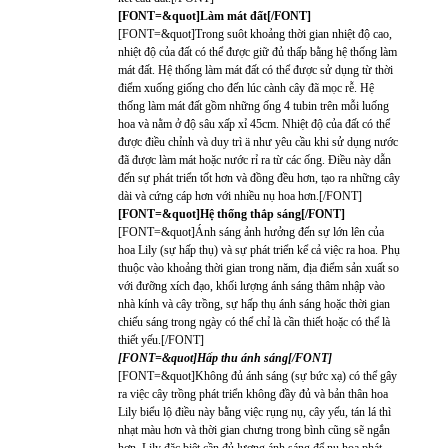
[FONT=&quot]Làm mát đất[/FONT]
[FONT=&quot]Trong suôt khoảng thời gian nhiệt độ cao,
nhiệt độ của đất có thể được giữ đủ thấp bằng hệ thống làm
mát đất. Hệ thống làm mát đất có thể được sử dụng từ thời
điểm xuống giống cho đến lúc cành cây đã mọc rễ. Hệ
thống làm mát đất gồm những ống 4 tubin trên mỗi luống
hoa và nằm ở độ sâu xấp xỉ 45cm. Nhiệt độ của đất có thể
được điều chỉnh và duy trì ä như yêu cầu khi sử dụng nước
đã được làm mát hoặc nước rỉ ra từ các ống. Điều này dẫn
đến sự phát triển tốt hơn và đồng đều hơn, tạo ra những cây
dài và cứng cáp hơn với nhiều nụ hoa hơn.[/FONT]
[FONT=&quot]Hệ thống thắp sáng[/FONT]
[FONT=&quot]Ánh sáng ảnh hưởng đến sự lớn lên của
hoa Lily (sự hấp thụ) và sự phát triển kể cả việc ra hoa. Phụ
thuộc vào khoảng thời gian trong năm, địa điểm sản xuất so
với đưỡng xích đạo, khối lượng ánh sáng thâm nhập vào
nhà kính và cây trồng, sự hấp thụ ánh sáng hoặc thời gian
chiếu sáng trong ngày có thể chỉ là cần thiết hoặc có thể là
thiết yếu.[/FONT]
[FONT=&quot]Hấp thu ánh sáng[/FONT]
[FONT=&quot]Không đủ ánh sáng (sự bức xạ) có thể gây
ra việc cây trồng phát triển không đầy đủ và bản thân hoa
Lily biểu lộ điều này bằng việc rụng nụ, cây yếu, tán lá thì
nhạt màu hơn và thời gian chưng trong bình cũng sẽ ngắn
hơn. Lily đặc biệt cần đủ lượng ánh sáng để nụ hoa phát