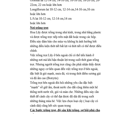
Oriental lai 12-14 cm, 14-16 cm, 16-18 cm, 18-20 cm, 20-
22cm, 22 cm hoặc lớn hơn
Longiflorum lai 10-12 cm, 12-14 cm,14-16 cm,16 cm
hoặc lớn hơn
L/A lai 10-12 cm, 12-14 cm,14 cm
hoặc lớn hơn
Nơi trồng trọt
Hoa Lily được trồng trong nhà kính, trong nhà bằng plastic
và được trồng trực tiếp trên mặt đất hoặc trong các hộp.
Điều này đảm bảo cho mùa vụ không bị ảnh hưởng bởi
những điều kiện thời tiết bất lợi và thời tiết có thể được điều
chỉnh.
Việc trồng trọt Lily ở bên ngoài chỉ có thể tiến hành ở
những nơi mà khí hậu thuận lợi trong suốt thời gian trồng
trọt. Nhưng người trồng trọt cũng cần phải nhận thấy được
những nguy cơ liên quan đến việc trồng trọt ở bên ngoài,
đặc biệt là gió mạnh, mưa đá, và trong thời điểm sương giá
và độ ẩm cao (Botrytis)
Trồng trọt bên ngoài đòi hỏi những yêu cầu đặc biệt
“mạnh” về giữ ẩm, thoát nước cho đất cộng thêm một hệ
thống tưới nước tốt, gió và màn che. Những điều này cần
thiết để cành cây có thể đạt được độ dài đủ trong suốt
những tháng mùa hè. Việc lựa chọn loại cây ( loại cây có
cành dài) cũng hết sức quan trọng
Các bước trồng trọt, độ sâu khi trồng, sự bồi phủ cho