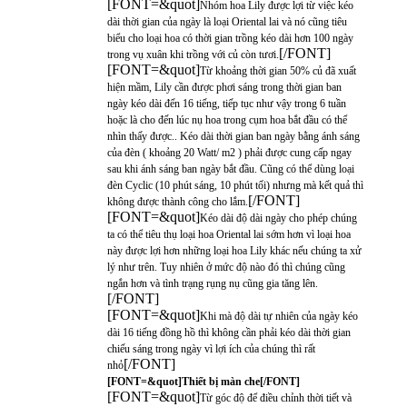
[FONT=&quot]
Nhóm hoa Lily được lợi từ việc kéo
dài thời gian của ngày là loại Oriental lai và nó cũng tiêu
biểu cho loại hoa có thời gian trồng kéo dài hơn 100 ngày
[/FONT]
trong vụ xuân khi trồng với củ còn tươi.
[FONT=&quot]
Từ khoảng thời gian 50% củ đã xuất
hiện mầm, Lily cần được phơi sáng trong thời gian ban
ngày kéo dài đến 16 tiếng, tiếp tục như vậy trong 6 tuần
hoặc là cho đến lúc nụ hoa trong cụm hoa bắt đầu có thể
nhìn thấy được.. Kéo dài thời gian ban ngày bằng ánh sáng
của đèn ( khoảng 20 Watt/ m2 ) phải được cung cấp ngay
sau khi ánh sáng ban ngày bắt đầu. Cũng có thể dùng loại
đèn Cyclic (10 phút sáng, 10 phút tối) nhưng mà kết quả thì
[/FONT]
không được thành công cho lắm.
[FONT=&quot]
Kéo dài độ dài ngày cho phép chúng
ta có thể tiêu thụ loại hoa Oriental lai sớm hơn vì loại hoa
này được lợi hơn những loại hoa Lily khác nếu chúng ta xử
lý như trên. Tuy nhiên ở mức độ nào đó thì chúng cũng
ngắn hơn và tình trạng rụng nụ cũng gia tăng lên.
[/FONT]
[FONT=&quot]
Khi mà độ dài tự nhiên của ngày kéo
dài 16 tiếng đồng hồ thì không cần phải kéo dài thời gian
chiếu sáng trong ngày vì lợi ích của chúng thì rất
[/FONT]
nhỏ
[FONT=&quot]Thiết bị màn che[/FONT]
[FONT=&quot]
Từ góc độ để điều chỉnh thời tiết và