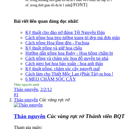
[/FONT]
oC trong thời gian tối đa là 1 tuần
Bài viết liên quan đáng đọc nhất!
Kỹ thuật cho đào nở đúng Tết Nguyên Đán
Cách trồng hoa treo tường trang trí đẹp mà đơn giản
Cách trồng Hoa lồng đèn - Fuchsia
Kỹ thuật trồng và giữ hoa chậu
Hướng dẫn trồng hoa Baby - Hoa hồng chấm bi
Cách trồng và chăm sóc hoa đỗ quyên tại nhà
Cách gieo hạt hoa báo xuân - hoa anh thảo
Kỹ thuật trồng, chăm sóc cây nguyệt quế
Cách làm cho Thiết Mộc Lan (Phát Tài) ra hoa !
6 MẸO CHĂM SÓC CÂY
Thảo nguyên xanh
Thảo nguyên
,
2/2/12
#1
Thảo nguyên
Cúc vàng rực rở
Thảo nguyên
Cúc vàng rực rở
Thành viên BQT
Tham gia ngày: