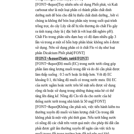
[FONT=&quot]Tuy nhiên nên sử dụng Phốt phát, và Kali
carbonat như là một loại phân có thành phần chất dinh
dưỡng mới để bón cho đất bị thiếu chất dinh dưỡng., bởi vì
chúng ta không thể bón loại phân này trong suốt quá trình
trồng trọt, do cây Lily rất dễ bị tổn thương do chất Flo gây
ra tình trạng cháy lá ( đặc biệt là với loại đất nghèo pH).
Chất Flo trong phân siêu đạm hay có độ đạm nhiều gấp 3
lần và trong ø một số hỗn hợp phân khác không nên å được
sử dụng. Nên sử dụng phân có ít chất Flo ví dụ như loại
phân Dicalcium Phốt phát[/FONT]
[FONT=&quot]Nước tưới[/FONT]
[FONT=&quot]Độ muối (EC) trong nước tưới cũng góp
phần làm tăng lượng muối trong đất và do đó cần phải được
làm thấp xuống : 0.5 m/S hoặc là thấp hơn. Với độ EC
khoảng 0.1, thì bằng độ muối có trong nước mưa. Độ EC
của nước ngầm hoặc nước trên bề mặt nếu được sử dụng
rộng rãi hoặc sử dụng trong những tháng mùa hè có thể
tăng lên đáng kể. Nồng độ Clo tối đa cho nước của hệ
thống nước tưới trong nhà kính là 50 mg[/FONT]
[FONT=&quot]Không cần phải nói, việc tiến hành kiểm tra
thường xuyên độ muối và hàm lượng chất Clo trong đất
không phải là một việc phí thời gian. Nếu tưới bằng nước
có nồng độ các chất trên vượt quá mức cho phép thì đất cần
phải được giữ ẩm thường xuyên để ngăn cản việc tích tụ
muối trong đất trong trường hợp đất trở nên quá khô.