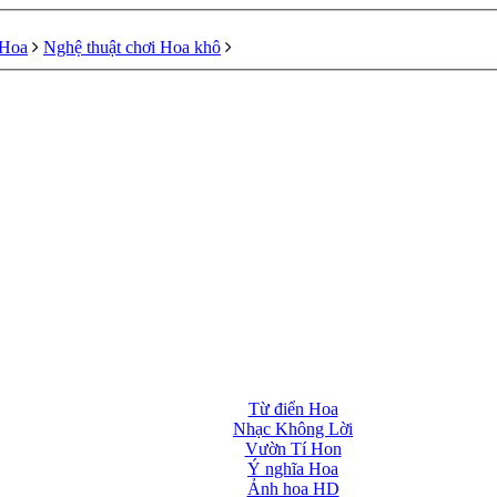
 Hoa
Nghệ thuật chơi Hoa khô
Từ điển Hoa
Nhạc Không Lời
Vườn Tí Hon
Ý nghĩa Hoa
Ảnh hoa HD