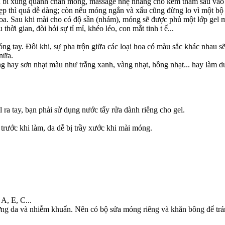
ểu bì xung quanh chân móng, massage nhẹ nhàng cho kem thấm sâu vào 
p thì quá dễ dàng; còn nếu móng ngắn và xấu cũng đừng lo vì một bộ m
hoa. Sau khi mài cho có độ sần (nhám), móng sẽ được phủ một lớp gel
i gian, đòi hỏi sự tỉ mỉ, khéo léo, con mắt tinh t ế...
ng tay. Đôi khi, sự pha trộn giữa các loại hoa có màu sắc khác nhau sẽ
nữa.
 hay sơn nhạt màu như trắng xanh, vàng nhạt, hồng nhạt... hay làm du
 ra tay, bạn phải sử dụng nước tẩy rửa dành riêng cho gel.
trước khi làm, da dễ bị trầy xước khi mài móng.
A, E, C...
ơng da và nhiễm khuẩn. Nên có bộ sửa móng riêng và khăn bông để trá