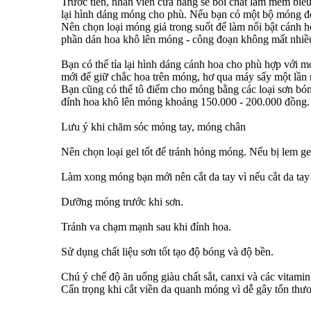
Trước tiên, nhân viên cửa hàng sẽ bôi chất làm mềm bi
lại hình dáng móng cho phù. Nếu bạn có một bộ móng đẹ
Nên chọn loại móng giả trong suốt để làm nổi bật cánh 
phần dán hoa khô lên móng - công đoạn không mất nhiều thờ
Bạn có thể tỉa lại hình dáng cánh hoa cho phù hợp với mó
mới để giữ chắc hoa trên móng, hơ qua máy sấy một lần 
Bạn cũng có thể tô điểm cho móng bằng các loại sơn bóng
đính hoa khô lên móng khoảng 150.000 - 200.000 đồng.
Lưu ý khi chăm sóc móng tay, móng chân
Nên chọn loại gel tốt để tránh hỏng móng. Nếu bị lem gel
Làm xong móng bạn mới nên cắt da tay vì nếu cắt da tay 
Dưỡng móng trước khi sơn.
Tránh va chạm mạnh sau khi đính hoa.
Sử dụng chất liệu sơn tốt tạo độ bóng và độ bền.
Chú ý chế độ ăn uống giàu chất sắt, canxi và các vitamin 
Cẩn trọng khi cắt viền da quanh móng vì dễ gây tổn thư