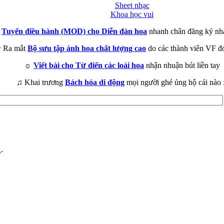
Sheet nhạc
Khoa học vui
►
Tuyển điều hành (MOD) cho Diễn đàn hoa
nhanh chân đăng ký nh
 Ra mắt
Bộ sưu tập ảnh hoa chất lượng cao
do các thành viên VF đ
☼
Viết bài cho Từ điển các loài hoa
nhận nhuận bút liền tay
♫ Khai trương
Bách hóa di động
mọi người ghé ủng hộ cái nào 
1
.