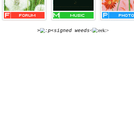
<
>
>
<signed weeds