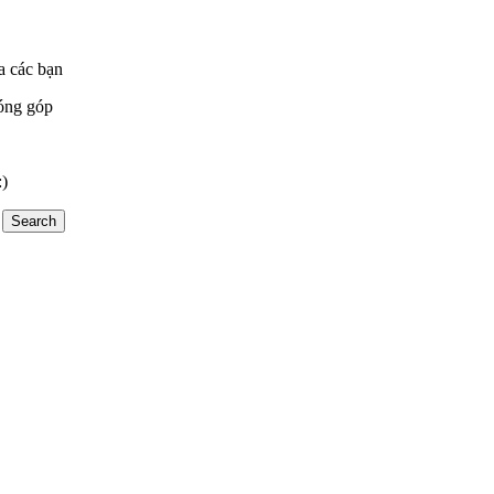
a các bạn
óng góp
:)