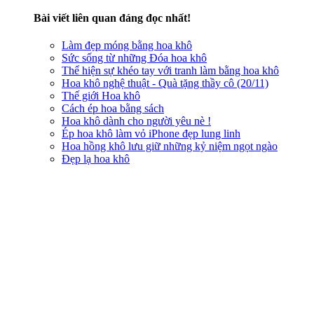
Bài viết liên quan đáng đọc nhất!
Làm đẹp móng bằng hoa khô
Sức sống từ những Đóa hoa khô
Thể hiện sự khéo tay với tranh làm bằng hoa khô
Hoa khô nghệ thuật - Quà tặng thầy cô (20/11)
Thế giới Hoa khô
Cách ép hoa bằng sách
Hoa khô dành cho người yêu nè !
Ép hoa khô làm vỏ iPhone đẹp lung linh
Hoa hồng khô lưu giữ những kỷ niệm ngọt ngào
Đẹp lạ hoa khô