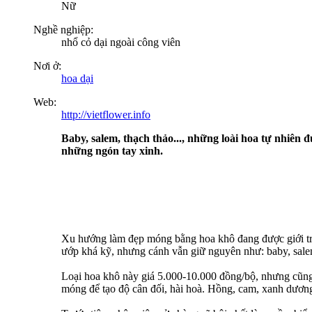
Nữ
Nghề nghiệp:
nhổ cỏ dại ngoài công viên
Nơi ở:
hoa dại
Web:
http://vietflower.info
Baby, salem, thạch thảo..., những loài hoa tự nhiên 
những ngón tay xinh.
Xu hướng làm đẹp móng bằng hoa khô đang được giới trẻ
ướp khá kỹ, nhưng cánh vẫn giữ nguyên như: baby, salem
Loại hoa khô này giá 5.000-10.000 đồng/bộ, nhưng cũng 
móng để tạo độ cân đối, hài hoà. Hồng, cam, xanh dương