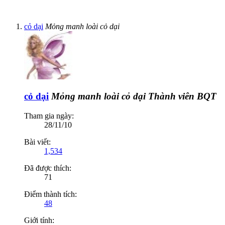
cỏ dại
Mỏng manh loài cỏ dại
cỏ dại
Mỏng manh loài cỏ dại
Thành viên BQT
Tham gia ngày:
28/11/10
Bài viết:
1,534
Đã được thích:
71
Điểm thành tích:
48
Giới tính: