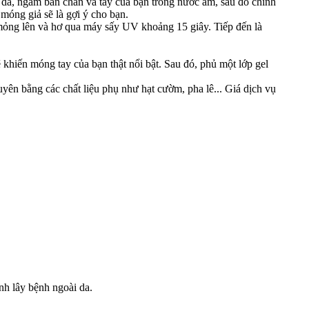
da, ngâm bàn chân và tay của bạn trong nước ấm, sau đó chỉnh
óng giả sẽ là gợi ý cho bạn.
 mỏng lên và hơ qua máy sấy UV khoảng 15 giây. Tiếp đến là
 khiến móng tay của bạn thật nổi bật. Sau đó, phủ một lớp gel
yên bằng các chất liệu phụ như hạt cườm, pha lê... Giá dịch vụ
nh lây bệnh ngoài da.