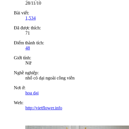
28/11/10
Bài viết:
1,534
Đã được thích:
71
Điểm thành tích:
48
Giới tính:
Nữ
Nghề nghiệp:
nhổ cỏ dại ngoài công viên
Nơi ở:
hoa dại
Web:
http://vietflower.info