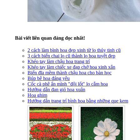
Bài viết liên quan đáng đọc nhất!
2 cách làm bình hoa đẹp xinh từ lọ thủy tinh cũ
3 cách biến chai lọ cũ thành lọ hoa tuyệt đẹp
Khéo tay làm chậu hoa trang trí
Khéo tay làm chiếc xe đạp chở hoa xinh xắn
Biến đĩa mềm thành chậu hoa cho bàn học
Búp bê hoa đáng yêu
Cốc cà phê ẩn mình "đội lốt" lọ cắm hoa
Hướng dẫn đan giỏ hoa xuân
Hoa ghim
Hướng dẫn trang trí bình hoa bằng những que kem