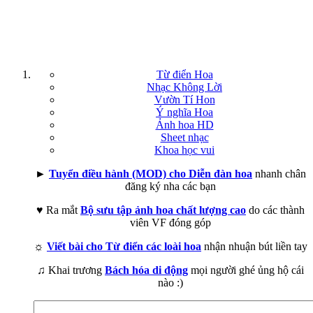
Từ điển Hoa
Nhạc Không Lời
Vườn Tí Hon
Ý nghĩa Hoa
Ảnh hoa HD
Sheet nhạc
Khoa học vui
►
Tuyển điều hành (MOD) cho Diễn đàn hoa
nhanh chân
đăng ký nha các bạn
♥ Ra mắt
Bộ sưu tập ảnh hoa chất lượng cao
do các thành
viên VF đóng góp
☼
Viết bài cho Từ điển các loài hoa
nhận nhuận bút liền tay
♫ Khai trương
Bách hóa di động
mọi người ghé ủng hộ cái
nào :)