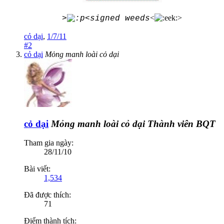
<
>
>
<signed weeds
cỏ dại
,
1/7/11
#2
cỏ dại
Mỏng manh loài cỏ dại
cỏ dại
Mỏng manh loài cỏ dại
Thành viên BQT
Tham gia ngày:
28/11/10
Bài viết:
1,534
Đã được thích:
71
Điểm thành tích: