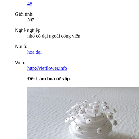
48
Giới tính:
Nữ
Nghề nghiệp:
nhổ cỏ dại ngoài công viên
Nơi ở:
hoa dại
Web:
http://vietflower.info
Ðề: Làm hoa từ xốp