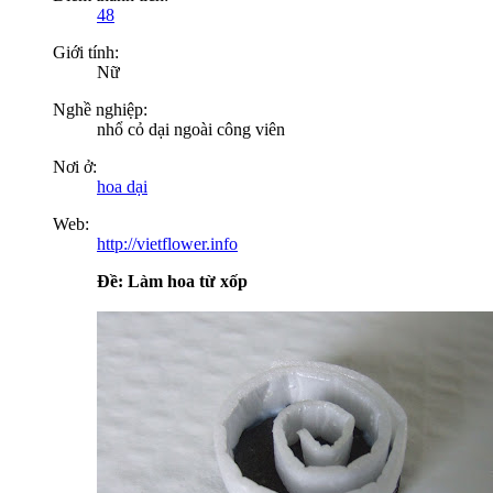
48
Giới tính:
Nữ
Nghề nghiệp:
nhổ cỏ dại ngoài công viên
Nơi ở:
hoa dại
Web:
http://vietflower.info
Ðề: Làm hoa từ xốp