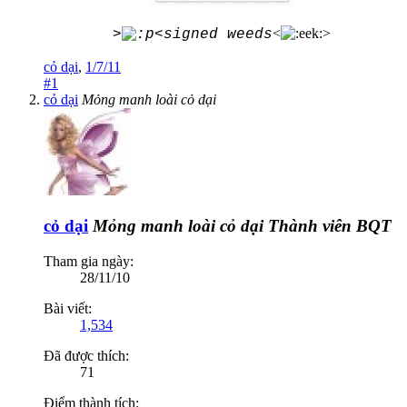
<
>
>
<signed weeds
cỏ dại
,
1/7/11
#1
cỏ dại
Mỏng manh loài cỏ dại
cỏ dại
Mỏng manh loài cỏ dại
Thành viên BQT
Tham gia ngày:
28/11/10
Bài viết:
1,534
Đã được thích:
71
Điểm thành tích: