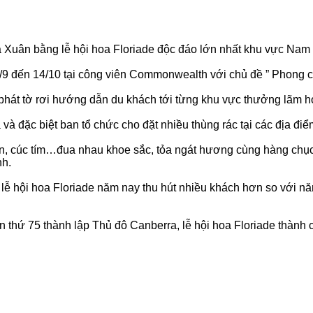
Xuân bằng lễ hội hoa Floriade độc đáo lớn nhất khu vực Nam bá
/9 đến 14/10 tại công viên Commonwealth với chủ đề ” Phong c
phát tờ rơi hướng dẫn du khách tới từng khu vực thưởng lãm ho
và đặc biệt ban tổ chức cho đặt nhiều thùng rác tại các địa đi
loa kèn, cúc tím…đua nhau khoe sắc, tỏa ngát hương cùng hàng 
nh.
i, lễ hội hoa Floriade năm nay thu hút nhiều khách hơn so với n
 thứ 75 thành lập Thủ đô Canberra, lễ hội hoa Floriade thành