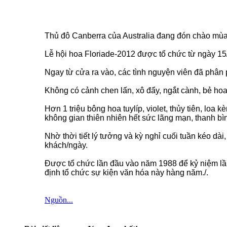
Thủ đô Canberra của Australia đang đón chào mùa 
Lễ hội hoa Floriade-2012 được tổ chức từ ngày 15
Ngay từ cửa ra vào, các tình nguyện viên đã phân 
Không có cảnh chen lấn, xô đẩy, ngắt cành, bẻ hoa 
Hơn 1 triệu bông hoa tuylíp, violet, thủy tiên, 
không gian thiên nhiên hết sức lãng mạn, thanh bì
Nhờ thời tiết lý tưởng và kỳ nghỉ cuối tuần kéo dà
khách/ngày.
Được tổ chức lần đầu vào năm 1988 để kỷ niệm lần
định tổ chức sự kiện văn hóa này hàng năm./.
Nguồn...