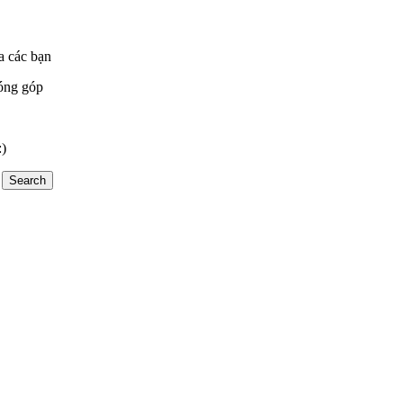
a các bạn
óng góp
:)