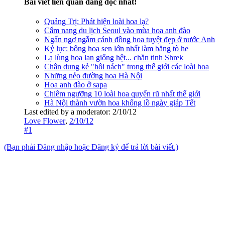
Bài viết liên quan đáng đọc nhất!
Quảng Trị: Phát hiện loài hoa lạ?
Cẩm nang du lịch Seoul vào mùa hoa anh đào
Ngẩn ngơ ngắm cánh đồng hoa tuyệt đẹp ở nước Anh
Kỷ lục: bông hoa sen lớn nhất làm bằng tò he
Lạ lùng hoa lan giống hệt... chằn tinh Shrek
Chân dung kẻ "hôi nách" trong thế giới các loài hoa
Những nẻo đường hoa Hà Nội
Hoa anh đào ở sapa
Chiêm ngưỡng 10 loài hoa quyến rũ nhất thế giới
Hà Nội thành vườn hoa khổng lồ ngày giáp Tết
Last edited by a moderator:
2/10/12
Love Flower
,
2/10/12
#1
(Bạn phải Đăng nhập hoặc Đăng ký để trả lời bài viết.)