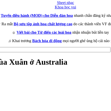
Sheet nhạc
Khoa học vui
►
Tuyển điều hành (MOD) cho Diễn đàn hoa
nhanh chân đăng ký nh
 Ra mắt
Bộ sưu tập ảnh hoa chất lượng cao
do các thành viên VF đ
☼
Viết bài cho Từ điển các loài hoa
nhận nhuận bút liền tay
♫ Khai trương
Bách hóa di động
mọi người ghé ủng hộ cái nào 
ùa Xuân ở Australia