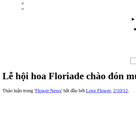
♥
Lễ hội hoa Floriade chào đón m
Thảo luận trong '
Flower News
' bắt đầu bởi
Love Flower
,
2/10/12
.