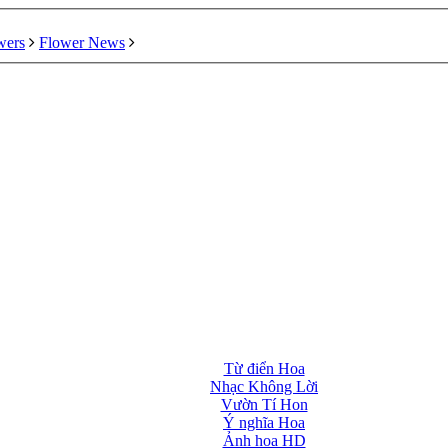
wers
Flower News
Từ điển Hoa
Nhạc Không Lời
Vườn Tí Hon
Ý nghĩa Hoa
Ảnh hoa HD