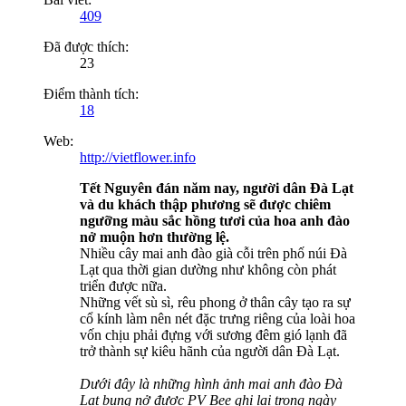
409
Đã được thích:
23
Điểm thành tích:
18
Web:
http://vietflower.info
Tết Nguyên đán năm nay, người dân Đà Lạt
và du khách thập phương sẽ được chiêm
ngưỡng màu sắc hồng tươi của hoa anh đào
nở muộn hơn thường lệ.
Nhiều cây mai anh đào già cỗi trên phố núi Đà
Lạt qua thời gian dường như không còn phát
triển được nữa.
Những vết sù sì, rêu phong ở thân cây tạo ra sự
cổ kính làm nên nét đặc trưng riêng của loài hoa
vốn chịu phải đựng với sương đêm gió lạnh đã
trở thành sự kiêu hãnh của người dân Đà Lạt.
Dưới đây là những hình ảnh mai anh đào Đà
Lạt bung nở được PV Bee ghi lại trong ngày