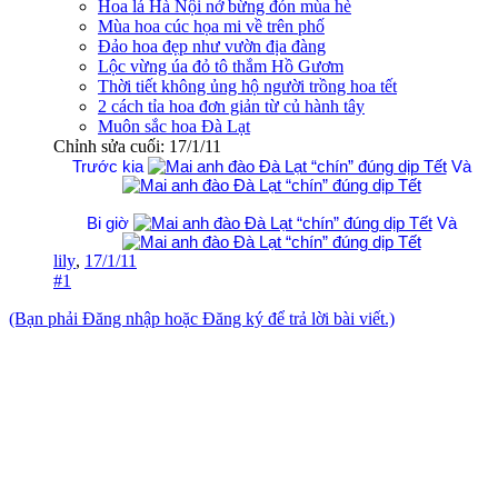
Hoa lá Hà Nội nở bừng đón mùa hè
Mùa hoa cúc họa mi về trên phố
Đảo hoa đẹp như vườn địa đàng
Lộc vừng úa đỏ tô thắm Hồ Gươm
Thời tiết không ủng hộ người trồng hoa tết
2 cách tỉa hoa đơn giản từ củ hành tây
Muôn sắc hoa Đà Lạt
Chỉnh sửa cuối:
17/1/11
Trước kia
Và
Bi giờ
Và
lily
,
17/1/11
#1
(Bạn phải Đăng nhập hoặc Đăng ký để trả lời bài viết.)