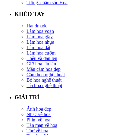
Trồng, chăm sóc Hoa
KHÉO TAY
Handmade
Làm hoa voan
Làm hoa giấy
Làm hoa nhựa
Làm hoa đất
Làm hoa cườm
Thêu và đan len
Giữ hoa lâu tàn
Mẫu cắm hoa đẹp
Cắm hoa nghệ thuật
Bó hoa nghệ thuật
Tỉa hoa nghệ thuật
GIẢI TRÍ
Ảnh hoa đẹp
Nhạc về hoa
Phim về hoa
Tản mạn về hoa
Thơ về hoa