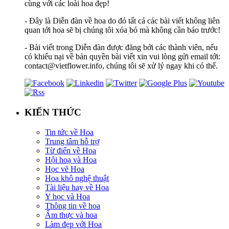
cùng với các loài hoa đẹp!
- Đây là Diễn đàn về hoa do đó tất cả các bài viết không liên
quan tới hoa sẽ bị chúng tôi xóa bỏ mà không cần báo trước!
- Bài viết trong Diễn đàn được đăng bởi các thành viên, nếu
có khiếu nại về bản quyền bài viết xin vui lòng gửi email tới:
contact@vietflower.info, chúng tôi sẽ xử lý ngay khi có thể.
KIẾN THỨC
Tin tức về Hoa
Trung tâm hỗ trợ
Từ điển về Hoa
Hội hoạ và Hoa
Học vẽ Hoa
Hoa khô nghệ thuật
Tài liệu hay về Hoa
Y học và Hoa
Thông tin về hoa
Ẩm thực và hoa
Làm đẹp với Hoa