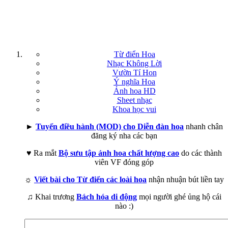
Từ điển Hoa
Nhạc Không Lời
Vườn Tí Hon
Ý nghĩa Hoa
Ảnh hoa HD
Sheet nhạc
Khoa học vui
►
Tuyển điều hành (MOD) cho Diễn đàn hoa
nhanh chân
đăng ký nha các bạn
♥ Ra mắt
Bộ sưu tập ảnh hoa chất lượng cao
do các thành
viên VF đóng góp
☼
Viết bài cho Từ điển các loài hoa
nhận nhuận bút liền tay
♫ Khai trương
Bách hóa di động
mọi người ghé ủng hộ cái
nào :)