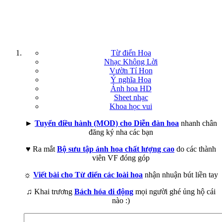
Từ điển Hoa
Nhạc Không Lời
Vườn Tí Hon
Ý nghĩa Hoa
Ảnh hoa HD
Sheet nhạc
Khoa học vui
►
Tuyển điều hành (MOD) cho Diễn đàn hoa
nhanh chân
đăng ký nha các bạn
♥ Ra mắt
Bộ sưu tập ảnh hoa chất lượng cao
do các thành
viên VF đóng góp
☼
Viết bài cho Từ điển các loài hoa
nhận nhuận bút liền tay
♫ Khai trương
Bách hóa di động
mọi người ghé ủng hộ cái
nào :)