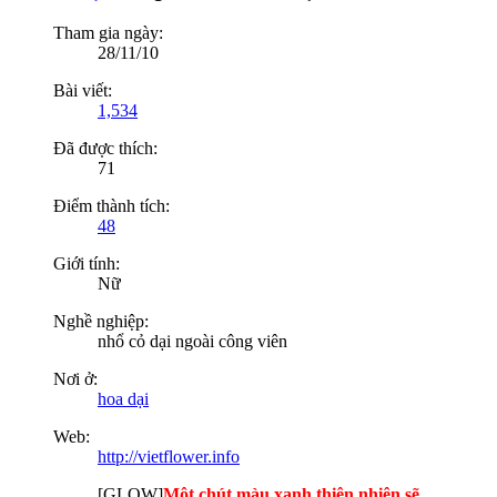
Tham gia ngày:
28/11/10
Bài viết:
1,534
Đã được thích:
71
Điểm thành tích:
48
Giới tính:
Nữ
Nghề nghiệp:
nhổ cỏ dại ngoài công viên
Nơi ở:
hoa dại
Web:
http://vietflower.info
[GLOW]
Một chút màu xanh thiên nhiên sẽ