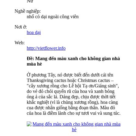
Nữ
Nghề nghiệp:
nhổ cỏ dại ngoài công viên
Nơi ở:
hoa dại
Web:
http://vietflower.info
Ðề: Mang đến màu xanh cho không gian nhà
mùa hè
Ở phương Tây, nó được biết đến dưới cái tên
Thanksgiving cactus hoặc Christmas cactus –
"cây xương rồng cho Lễ hội Tạ ơn/Giáng sinh",
do vẻ đỏ chói quyến rũ của hoa và xanh bóng
óng ả của sắc lá. Dáng đẹp, chịu được thời tiết
khắc nghiệt (vì là chủng xương rồng), hoa càng
cua được nhân giống bằng đoạn thân. Màu đỏ
của hoa là điềm lành cho sự tươi vui và sung túc.