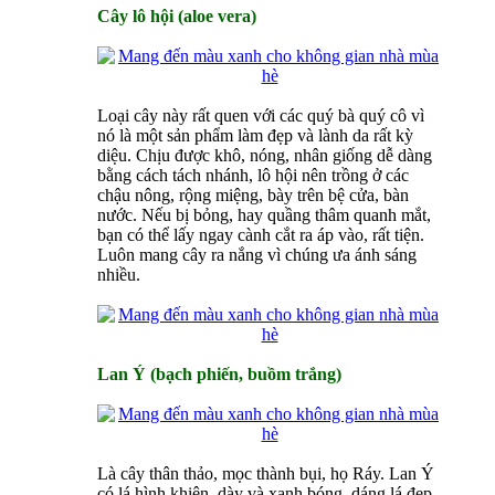
Cây lô hội (aloe vera)
Loại cây này rất quen với các quý bà quý cô vì
nó là một sản phẩm làm đẹp và lành da rất kỳ
diệu. Chịu được khô, nóng, nhân giống dễ dàng
bằng cách tách nhánh, lô hội nên trồng ở các
chậu nông, rộng miệng, bày trên bệ cửa, bàn
nước. Nếu bị bỏng, hay quầng thâm quanh mắt,
bạn có thể lấy ngay cành cắt ra áp vào, rất tiện.
Luôn mang cây ra nắng vì chúng ưa ánh sáng
nhiều.
Lan Ý (bạch phiến, buồm trắng)
Là cây thân thảo, mọc thành bụi, họ Ráy. Lan Ý
có lá hình khiên, dày và xanh bóng, dáng lá đẹp.