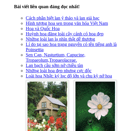
Bài viết liên quan đáng đọc nhất!
Cách phân biệt lan ý thảo và lan giả hạc
Hình tượng hoa sen trong văn hóa Việt Nam
Hoa và Quốc Hoa
Huỳnh hoa đăng loài cây cảnh có hoa đẹp
Những loài lan lạ nhìn thật dễ thương
Lí do tại sao hoa trạng nguyên có tên tiếng anh là
Poinsettia
Sen Cạn, Nasturtium, Capucine,
Tropaeolum,Tropaeolaceae.
Lan bạch câu sớm nở chiều tàn
Những loài hoa đẹp nhưng cực độc
Loài hoa Nhật: kỷ lục độ lớn và chu kỳ nở hoa