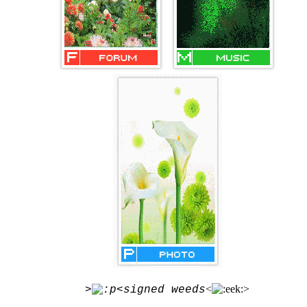
<
>
>
<signed weeds