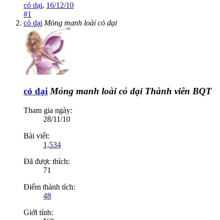
cỏ dại
,
16/12/10
#1
cỏ dại
Mỏng manh loài cỏ dại
cỏ dại
Mỏng manh loài cỏ dại
Thành viên BQT
Tham gia ngày:
28/11/10
Bài viết:
1,534
Đã được thích:
71
Điểm thành tích:
48
Giới tính: