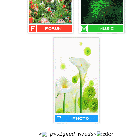
<
>
>
<signed weeds