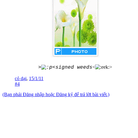
<
>
>
<signed weeds
cỏ dại
,
15/1/11
#4
(Bạn phải Đăng nhập hoặc Đăng ký để trả lời bài viết.)