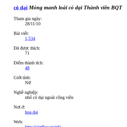
cỏ dại
Mỏng manh loài cỏ dại
Thành viên BQT
Tham gia ngày:
28/11/10
Bài viết:
1,534
Đã được thích:
71
Điểm thành tích:
48
Giới tính:
Nữ
Nghề nghiệp:
nhổ cỏ dại ngoài công viên
Nơi ở:
hoa dại
Web:
http://vietflower.info