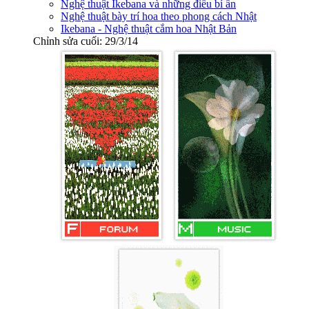
Nghệ thuật Ikebana và những điều bí ẩn
Nghệ thuật bày trí hoa theo phong cách Nhật
Ikebana - Nghệ thuật cắm hoa Nhật Bản
Chỉnh sửa cuối:
29/3/14