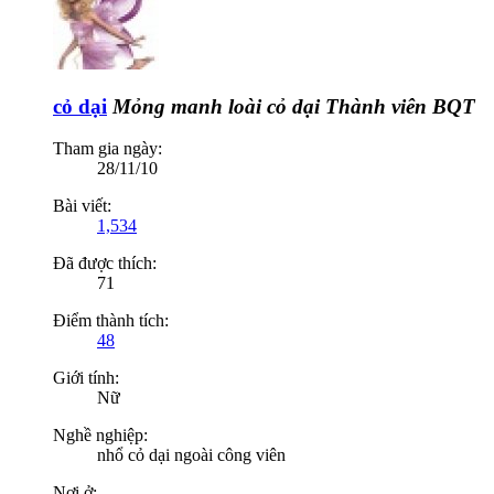
cỏ dại
Mỏng manh loài cỏ dại
Thành viên BQT
Tham gia ngày:
28/11/10
Bài viết:
1,534
Đã được thích:
71
Điểm thành tích:
48
Giới tính:
Nữ
Nghề nghiệp:
nhổ cỏ dại ngoài công viên
Nơi ở: