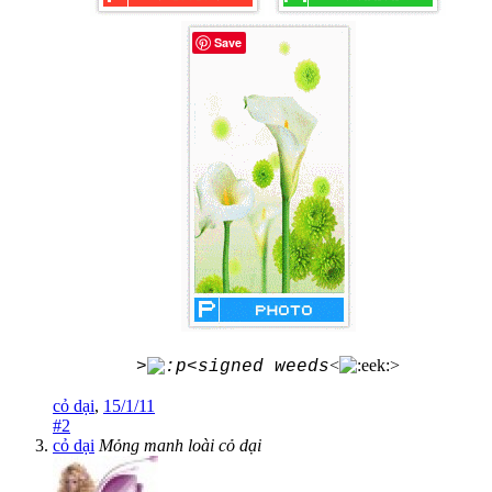
Save
<
>
>
<signed weeds
cỏ dại
,
15/1/11
#2
cỏ dại
Mỏng manh loài cỏ dại