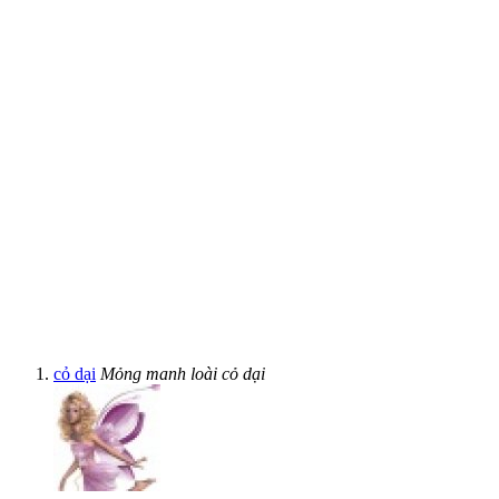
cỏ dại
Mỏng manh loài cỏ dại