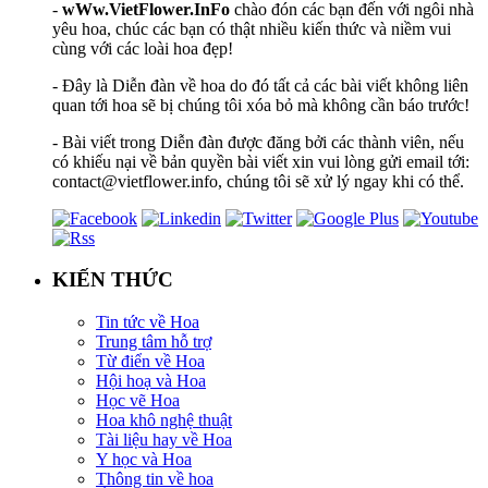
-
wWw.VietFlower.InFo
chào đón các bạn đến với ngôi nhà
yêu hoa, chúc các bạn có thật nhiều kiến thức và niềm vui
cùng với các loài hoa đẹp!
- Đây là Diễn đàn về hoa do đó tất cả các bài viết không liên
quan tới hoa sẽ bị chúng tôi xóa bỏ mà không cần báo trước!
- Bài viết trong Diễn đàn được đăng bởi các thành viên, nếu
có khiếu nại về bản quyền bài viết xin vui lòng gửi email tới:
contact@vietflower.info, chúng tôi sẽ xử lý ngay khi có thể.
KIẾN THỨC
Tin tức về Hoa
Trung tâm hỗ trợ
Từ điển về Hoa
Hội hoạ và Hoa
Học vẽ Hoa
Hoa khô nghệ thuật
Tài liệu hay về Hoa
Y học và Hoa
Thông tin về hoa