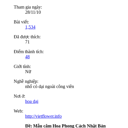
Tham gia ngày:
28/11/10
Bài viết:
1,534
Đã được thích:
71
Điểm thành tích:
48
Giới tính:
Nữ
Nghề nghiệp:
nhổ cỏ dại ngoài công viên
Nơi ở:
hoa dại
Web:
http://vietflower.info
Ðề: Mẫu cắm Hoa Phong Cách Nhật Bản