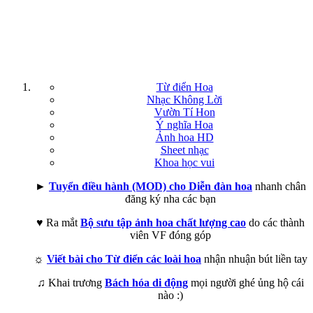
Từ điển Hoa
Nhạc Không Lời
Vườn Tí Hon
Ý nghĩa Hoa
Ảnh hoa HD
Sheet nhạc
Khoa học vui
►
Tuyển điều hành (MOD) cho Diễn đàn hoa
nhanh chân
đăng ký nha các bạn
♥ Ra mắt
Bộ sưu tập ảnh hoa chất lượng cao
do các thành
viên VF đóng góp
☼
Viết bài cho Từ điển các loài hoa
nhận nhuận bút liền tay
♫ Khai trương
Bách hóa di động
mọi người ghé ủng hộ cái
nào :)