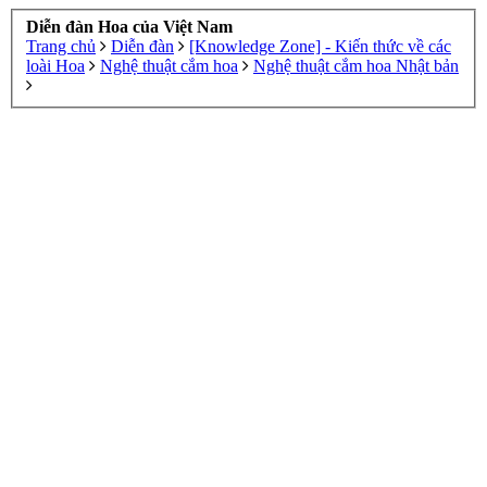
Diễn đàn Hoa của Việt Nam
Trang chủ
Diễn đàn
[Knowledge Zone] - Kiến thức về các
loài Hoa
Nghệ thuật cắm hoa
Nghệ thuật cắm hoa Nhật bản