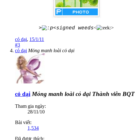
<
>
>
<signed weeds
cỏ dại
,
15/1/11
#3
cỏ dại
Mỏng manh loài cỏ dại
cỏ dại
Mỏng manh loài cỏ dại
Thành viên BQT
Tham gia ngày:
28/11/10
Bài viết:
1,534
Đã được thích: