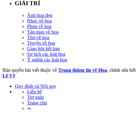
GIẢI TRÍ
Ảnh hoa đẹp
Nhạc về hoa
Phim về hoa
Tản mạn về hoa
Thơ về hoa
Truyện về hoa
Giao lưu kết bạn
Sự tích các loài hoa
Ý nghĩa các loài hoa
Bản quyền bài viết thuộc về
Trang thông tin về Hoa
, chỉnh sửa bởi
Lê Vỹ
Quy định và Nội quy
Liên hệ
Trợ giúp
Trang chủ