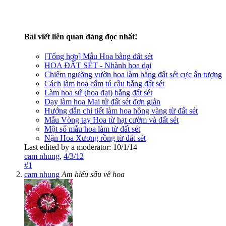
Bài viết liên quan đáng đọc nhất!
[Tổng hợp] Mẫu Hoa bằng đất sét
HOA ĐẤT SÉT - Nhành hoa dại
Chiêm ngưỡng vườn hoa làm bằng đất sét cực ấn tượng
Cách làm hoa cẩm tú cầu bằng đất sét
Làm hoa sứ (hoa đại) bằng đất sét
Dạy làm hoa Mai từ đất sét đơn giản
Hướng dẫn chi tiết làm hoa hồng vàng từ đất sét
Mẫu Vòng tay Hoa từ hạt cườm và đất sét
Một số mẫu hoa làm từ đất sét
Nặn Hoa Xương rồng từ đất sét
Last edited by a moderator:
10/1/14
cam nhung
,
4/3/12
#1
cam nhung
Am hiểu sâu về hoa