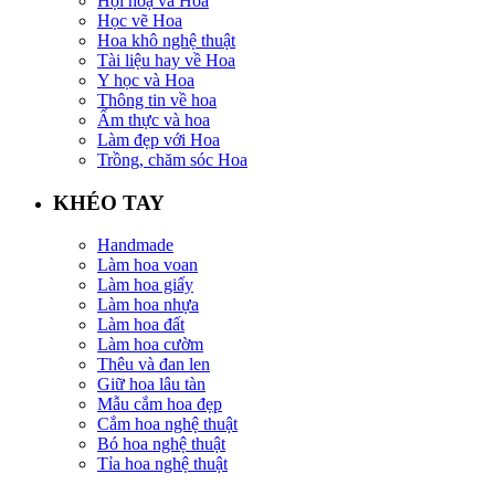
Hội hoạ và Hoa
Học vẽ Hoa
Hoa khô nghệ thuật
Tài liệu hay về Hoa
Y học và Hoa
Thông tin về hoa
Ẩm thực và hoa
Làm đẹp với Hoa
Trồng, chăm sóc Hoa
KHÉO TAY
Handmade
Làm hoa voan
Làm hoa giấy
Làm hoa nhựa
Làm hoa đất
Làm hoa cườm
Thêu và đan len
Giữ hoa lâu tàn
Mẫu cắm hoa đẹp
Cắm hoa nghệ thuật
Bó hoa nghệ thuật
Tỉa hoa nghệ thuật