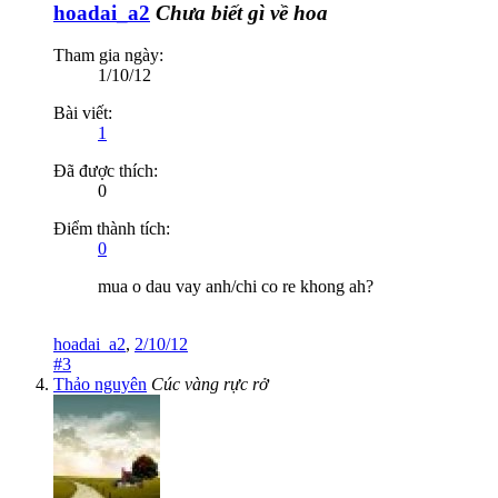
hoadai_a2
Chưa biết gì về hoa
Tham gia ngày:
1/10/12
Bài viết:
1
Đã được thích:
0
Điểm thành tích:
0
mua o dau vay anh/chi co re khong ah?
hoadai_a2
,
2/10/12
#3
Thảo nguyên
Cúc vàng rực rở