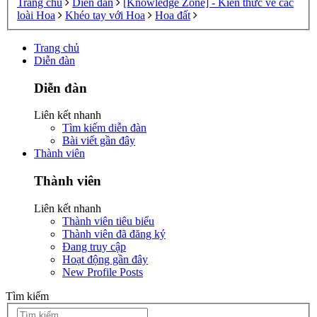
Trang chủ
Diễn đàn
[Knowledge Zone] - Kiến thức về các
loài Hoa
Khéo tay với Hoa
Hoa đất
Trang chủ
Diễn đàn
Diễn đàn
Liên kết nhanh
Tìm kiếm diễn đàn
Bài viết gần đây
Thành viên
Thành viên
Liên kết nhanh
Thành viên tiêu biểu
Thành viên đã đăng ký
Đang truy cập
Hoạt động gần đây
New Profile Posts
Tìm kiếm