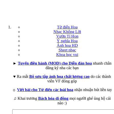
Từ điển Hoa
Nhạc Không Lời
Vườn Tí Hon
Ý nghĩa Hoa
Ảnh hoa HD
Sheet nhạc
Khoa học vui
►
Tuyển điều hành (MOD) cho Diễn đàn hoa
nhanh chân
đăng ký nha các bạn
♥ Ra mắt
Bộ sưu tập ảnh hoa chất lượng cao
do các thành
viên VF đóng góp
☼
Viết bài cho Từ điển các loài hoa
nhận nhuận bút liền tay
♫ Khai trương
Bách hóa di động
mọi người ghé ủng hộ cái
nào :)