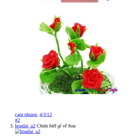
cam nhung
,
4/3/12
#2
hoadai_a2
Chưa biết gì về hoa