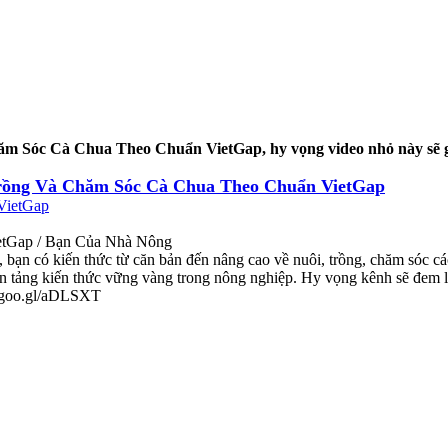
m Sóc Cà Chua Theo Chuẩn VietGap, hy vọng video nhỏ này sẽ giú
ồng Và Chăm Sóc Cà Chua Theo Chuẩn VietGap
tGap / Bạn Của Nhà Nông
 kiến thức từ căn bản đến nâng cao về nuôi, trồng, chăm sóc các lo
n tảng kiến thức vững vàng trong nông nghiệp. Hy vọng kênh sẽ đem lạ
//goo.gl/aDLSXT