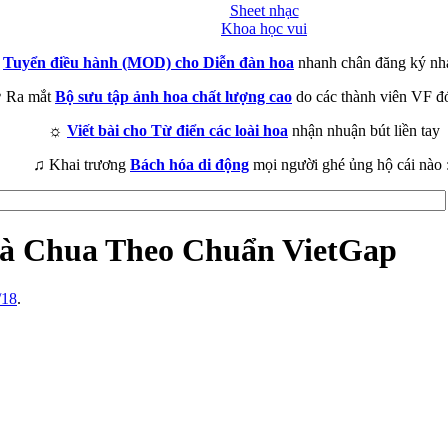
Sheet nhạc
Khoa học vui
►
Tuyển điều hành (MOD) cho Diễn đàn hoa
nhanh chân đăng ký nh
 Ra mắt
Bộ sưu tập ảnh hoa chất lượng cao
do các thành viên VF đ
☼
Viết bài cho Từ điển các loài hoa
nhận nhuận bút liền tay
♫ Khai trương
Bách hóa di động
mọi người ghé ủng hộ cái nào 
à Chua Theo Chuẩn VietGap
/18
.