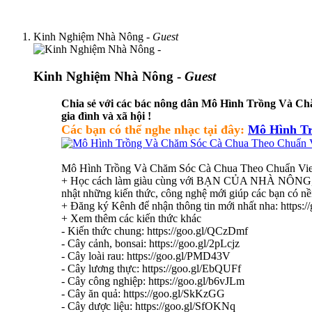
Kinh Nghiệm Nhà Nông -
Guest
Kinh Nghiệm Nhà Nông -
Guest
Chia sẻ với các bác nông dân Mô Hình Trồng Và Chă
gia đình và xã hội !
Các bạn có thể nghe nhạc tại đây:
Mô Hình Tr
Mô Hình Trồng Và Chăm Sóc Cà Chua Theo Chuẩn Vie
+ Học cách làm giàu cùng với BẠN CỦA NHÀ NÔNG, bạn có
nhật những kiến thức, công nghệ mới giúp các bạn có nề
+ Đăng ký Kênh để nhận thông tin mới nhất nha: https:
+ Xem thêm các kiến thức khác
- Kiến thức chung: https://goo.gl/QCzDmf
- Cây cảnh, bonsai: https://goo.gl/2pLcjz
- Cây loài rau: https://goo.gl/PMD43V
- Cây lương thực: https://goo.gl/EbQUFf
- Cây công nghiệp: https://goo.gl/b6vJLm
- Cây ăn quả: https://goo.gl/SkKzGG
- Cây dược liệu: https://goo.gl/SfOKNq