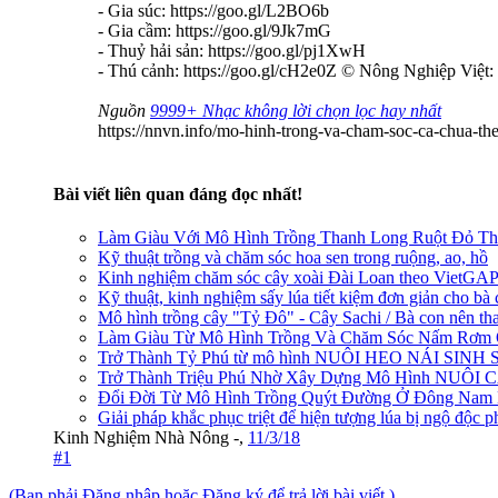
- Gia súc: https://goo.gl/L2BO6b
- Gia cầm: https://goo.gl/9Jk7mG
- Thuỷ hải sản: https://goo.gl/pj1XwH
- Thú cảnh: https://goo.gl/cH2e0Z © Nông Nghiệp Việt: h
Nguồn
9999+ Nhạc không lời chọn lọc hay nhất
https://nnvn.info/mo-hinh-trong-va-cham-soc-ca-chua-t
Bài viết liên quan đáng đọc nhất!
Làm Giàu Với Mô Hình Trồng Thanh Long Ruột Đỏ T
Kỹ thuật trồng và chăm sóc hoa sen trong ruộng, ao, hồ
Kinh nghiệm chăm sóc cây xoài Đài Loan theo VietGA
Kỹ thuật, kinh nghiệm sấy lúa tiết kiệm đơn giản cho bà
Mô hình trồng cây "Tỷ Đô" - Cây Sachi / Bà con nên t
Làm Giàu Từ Mô Hình Trồng Và Chăm Sóc Nấm Rơm 
Trở Thành Tỷ Phú từ mô hình NUÔI HEO NÁI SINH S
Trở Thành Triệu Phú Nhờ Xây Dựng Mô Hình NUÔ
Đổi Đời Từ Mô Hình Trồng Quýt Đường Ở Đông Nam
Giải pháp khắc phục triệt để hiện tượng lúa bị ngộ độc p
Kinh Nghiệm Nhà Nông -
,
11/3/18
#1
(Bạn phải Đăng nhập hoặc Đăng ký để trả lời bài viết.)