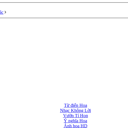
ác
Từ điển Hoa
Nhạc Không Lời
Vườn Tí Hon
Ý nghĩa Hoa
Ảnh hoa HD