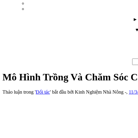
♥
Mô Hình Trồng Và Chăm Sóc C
Thảo luận trong '
Đối tác
' bắt đầu bởi
Kinh Nghiệm Nhà Nông -
,
11/3