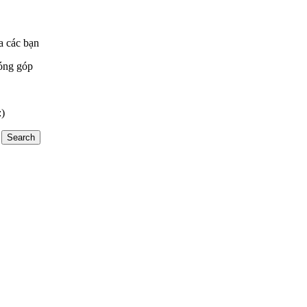
a các bạn
óng góp
:)