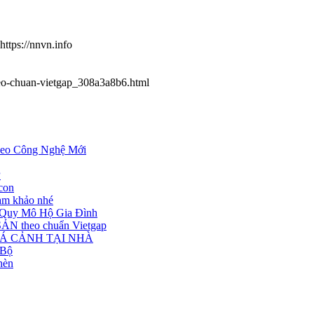
ttps://nnvn.info
heo-chuan-vietgap_308a3a8b6.html
heo Công Nghệ Mới
P
 con
ham khảo nhé
Quy Mô Hộ Gia Đình
ẢN theo chuẩn Vietgap
I CÁ CẢNH TẠI NHÀ
 Bộ
hèn