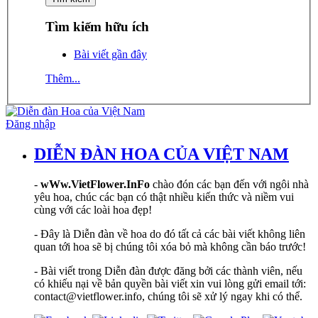
Tìm kiếm hữu ích
Bài viết gần đây
Thêm...
Đăng nhập
DIỄN ĐÀN HOA CỦA VIỆT NAM
-
wWw.VietFlower.InFo
chào đón các bạn đến với ngôi nhà
yêu hoa, chúc các bạn có thật nhiều kiến thức và niềm vui
cùng với các loài hoa đẹp!
- Đây là Diễn đàn về hoa do đó tất cả các bài viết không liên
quan tới hoa sẽ bị chúng tôi xóa bỏ mà không cần báo trước!
- Bài viết trong Diễn đàn được đăng bởi các thành viên, nếu
có khiếu nại về bản quyền bài viết xin vui lòng gửi email tới:
contact@vietflower.info, chúng tôi sẽ xử lý ngay khi có thể.