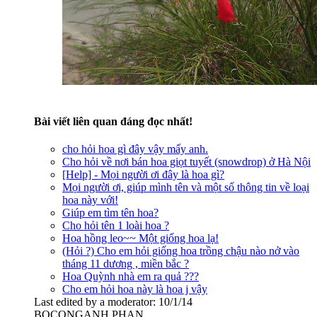
Bài viết liên quan đáng đọc nhất!
cho hỏi hoa gì đây vậy mấy anh.
Cho hỏi về nơi bán hoa giọt tuyết (snowdrop) ở Hà Nội
[Help] - Mọi người ơi đây là hoa gì?
Mọi người ơi, giúp mình tên và một số thông tin về loại
hoa này với!
Giúp em tìm tên hoa?
Cho hỏi tên 1 loài hoa ?
Hoa hồng leo~~ Một giống hoa lạ!
(Hỏi ?) Cho em hỏi giống hoa trồng chậu nào nở vào
tháng 11 dương , miền bắc ?
Hoa Quỳnh nhà em ra quả ???
Cho em hỏi hoa này là hoa j vậy
Last edited by a moderator:
10/1/14
BOCONGANH PHAN