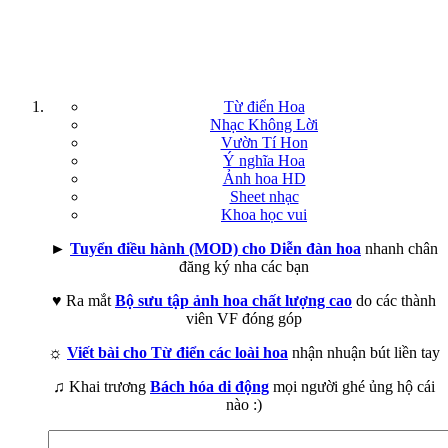
Từ điển Hoa
Nhạc Không Lời
Vườn Tí Hon
Ý nghĩa Hoa
Ảnh hoa HD
Sheet nhạc
Khoa học vui
►
Tuyển điều hành (MOD) cho Diễn đàn hoa
nhanh chân
đăng ký nha các bạn
♥ Ra mắt
Bộ sưu tập ảnh hoa chất lượng cao
do các thành
viên VF đóng góp
☼
Viết bài cho Từ điển các loài hoa
nhận nhuận bút liền tay
♫ Khai trương
Bách hóa di động
mọi người ghé ủng hộ cái
nào :)