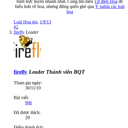
hình trực tuyến nhanh nhất, Cùng tìm hiểu
Từ điển Hoa
để
hiểu hơn về hoa, nhưng đừng quên ghé qua
Ý nghĩa các loài
hoa
Loài Hoa dại
,
1/9/13
#2
firefly
Leader
firefly
Leader
Thành viên BQT
Tham gia ngày:
30/11/10
Bài viết:
906
Đã được thích:
29
Điểm thành tích: