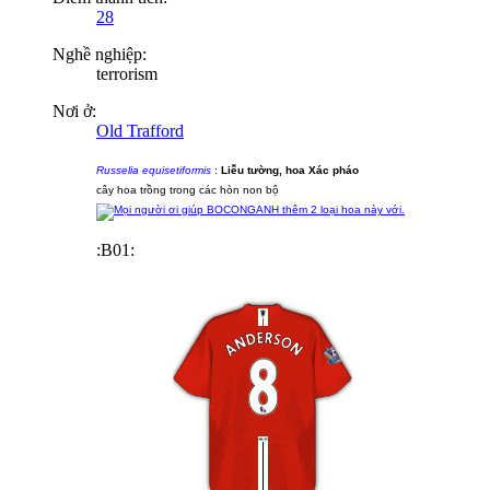
28
Nghề nghiệp:
terrorism
Nơi ở:
Old Trafford
Russelia equisetiformis
:
Liễu tường, hoa Xác pháo
cây hoa trồng trong các hòn non bộ
:B01: