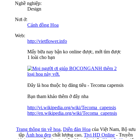
Nghề nghiệp:
Design
Nơi ở:
Cánh đồng Hoa
Web:
http://vietflower.info
Mấy bữa nay bận ko online được, mới tìm được
1 loài cho bạn
Đây là hoa thuộc họ đăng tiêu - Tecoma capensis
Bạn tham khảo thêm ở đây nha
http://vi.wikipedia.org/wiki/Tecoma_capensis
http://en.wikipedia.org/wiki/Tecoma_capensis
Trang thông tin về hoa
,
Diễn đàn Hoa
của Việt Nam, Bộ sưu
tập
Ảnh hoa đẹp
chất lượng cao,
Tivi HD Online
- Truyền