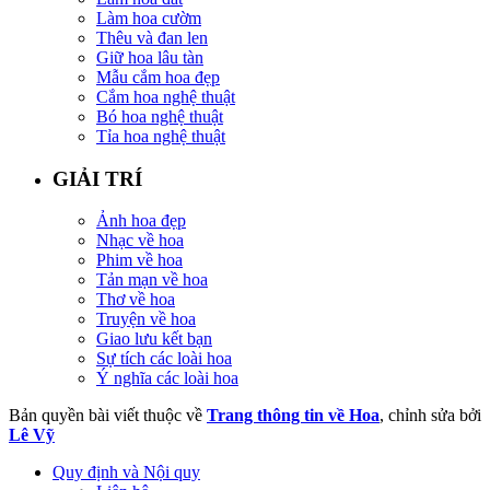
Làm hoa cườm
Thêu và đan len
Giữ hoa lâu tàn
Mẫu cắm hoa đẹp
Cắm hoa nghệ thuật
Bó hoa nghệ thuật
Tỉa hoa nghệ thuật
GIẢI TRÍ
Ảnh hoa đẹp
Nhạc về hoa
Phim về hoa
Tản mạn về hoa
Thơ về hoa
Truyện về hoa
Giao lưu kết bạn
Sự tích các loài hoa
Ý nghĩa các loài hoa
Bản quyền bài viết thuộc về
Trang thông tin về Hoa
, chỉnh sửa bởi
Lê Vỹ
Quy định và Nội quy