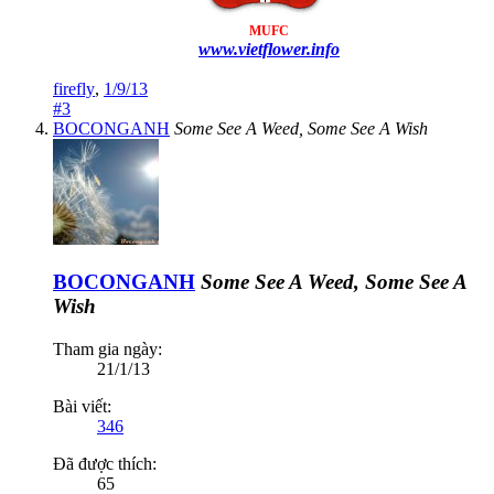
MUFC
www.vietflower.info
firefly
,
1/9/13
#3
BOCONGANH
Some See A Weed, Some See A Wish
BOCONGANH
Some See A Weed, Some See A
Wish
Tham gia ngày:
21/1/13
Bài viết:
346
Đã được thích:
65