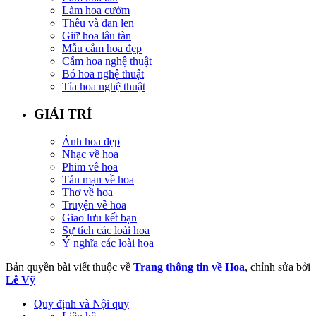
Làm hoa cườm
Thêu và đan len
Giữ hoa lâu tàn
Mẫu cắm hoa đẹp
Cắm hoa nghệ thuật
Bó hoa nghệ thuật
Tỉa hoa nghệ thuật
GIẢI TRÍ
Ảnh hoa đẹp
Nhạc về hoa
Phim về hoa
Tản mạn về hoa
Thơ về hoa
Truyện về hoa
Giao lưu kết bạn
Sự tích các loài hoa
Ý nghĩa các loài hoa
Bản quyền bài viết thuộc về
Trang thông tin về Hoa
, chỉnh sửa bởi
Lê Vỹ
Quy định và Nội quy