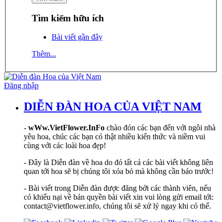
Tìm kiếm hữu ích
Bài viết gần đây
Thêm...
Đăng nhập
DIỄN ĐÀN HOA CỦA VIỆT NAM
-
wWw.VietFlower.InFo
chào đón các bạn đến với ngôi nhà
yêu hoa, chúc các bạn có thật nhiều kiến thức và niềm vui
cùng với các loài hoa đẹp!
- Đây là Diễn đàn về hoa do đó tất cả các bài viết không liên
quan tới hoa sẽ bị chúng tôi xóa bỏ mà không cần báo trước!
- Bài viết trong Diễn đàn được đăng bởi các thành viên, nếu
có khiếu nại về bản quyền bài viết xin vui lòng gửi email tới:
contact@vietflower.info, chúng tôi sẽ xử lý ngay khi có thể.