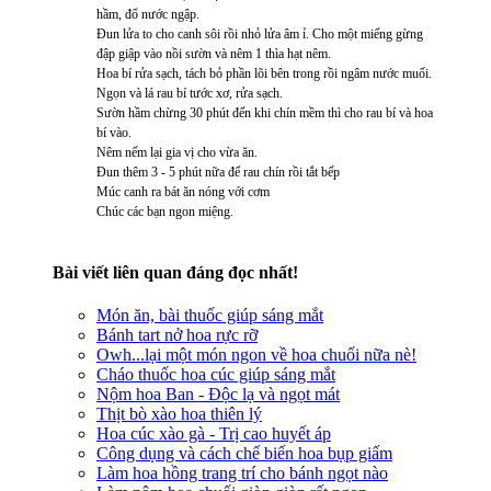
hầm, đổ nước ngập.
Đun lửa to cho canh sôi rồi nhỏ lửa âm ỉ. Cho một miếng gừng
đập giập vào nồi sườn và nêm 1 thìa hạt nêm.
Hoa bí rửa sạch, tách bỏ phần lõi bên trong rồi ngâm nước muối.
Ngọn và lá rau bí tước xơ, rửa sạch.
Sườn hầm chừng 30 phút đến khi chín mềm thì cho rau bí và hoa
bí vào.
Nêm nếm lại gia vị cho vừa ăn.
Đun thêm 3 - 5 phút nữa để rau chín rồi tắt bếp
Múc canh ra bát ăn nóng với cơm
Chúc các bạn ngon miệng.
Bài viết liên quan đáng đọc nhất!
Món ăn, bài thuốc giúp sáng mắt
Bánh tart nở hoa rực rỡ
Owh...lại một món ngon về hoa chuối nữa nè!
Cháo thuốc hoa cúc giúp sáng mắt
Nộm hoa Ban - Độc lạ và ngọt mát
Thịt bò xào hoa thiên lý
Hoa cúc xào gà - Trị cao huyết áp
Công dụng và cách chế biến hoa bụp giấm
Làm hoa hồng trang trí cho bánh ngọt nào