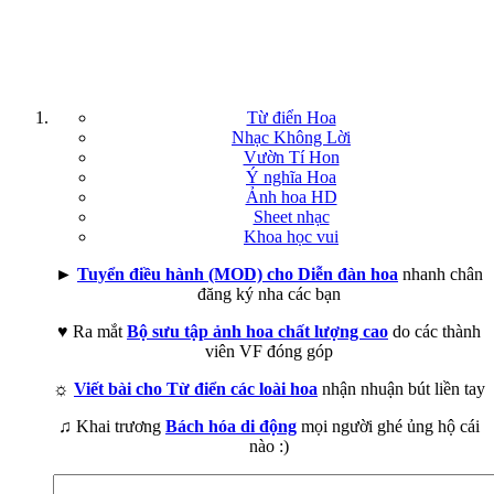
Từ điển Hoa
Nhạc Không Lời
Vườn Tí Hon
Ý nghĩa Hoa
Ảnh hoa HD
Sheet nhạc
Khoa học vui
►
Tuyển điều hành (MOD) cho Diễn đàn hoa
nhanh chân
đăng ký nha các bạn
♥ Ra mắt
Bộ sưu tập ảnh hoa chất lượng cao
do các thành
viên VF đóng góp
☼
Viết bài cho Từ điển các loài hoa
nhận nhuận bút liền tay
♫ Khai trương
Bách hóa di động
mọi người ghé ủng hộ cái
nào :)