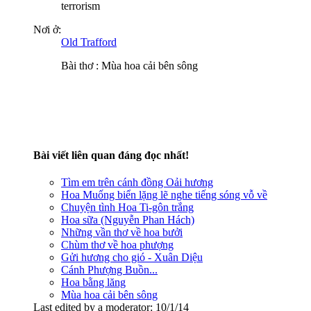
terrorism
Nơi ở:
Old Trafford
Bài thơ : Mùa hoa cải bên sông
Bài viết liên quan đáng đọc nhất!
Tìm em trên cánh đồng Oải hương
Hoa Muống biển lặng lẽ nghe tiếng sóng vỗ về
Chuyện tình Hoa Ti-gôn trắng
Hoa sữa (Nguyễn Phan Hách)
Những vần thơ về hoa bưởi
Chùm thơ về hoa phượng
Gửi hương cho gió - Xuân Diệu
Cánh Phượng Buồn...
Hoa bằng lăng
Mùa hoa cải bên sông
Last edited by a moderator:
10/1/14