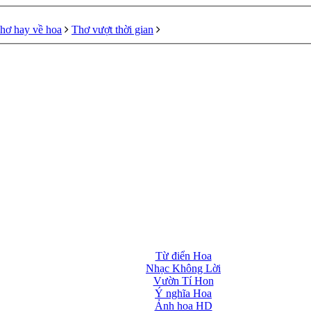
hơ hay về hoa
Thơ vượt thời gian
Từ điển Hoa
Nhạc Không Lời
Vườn Tí Hon
Ý nghĩa Hoa
Ảnh hoa HD