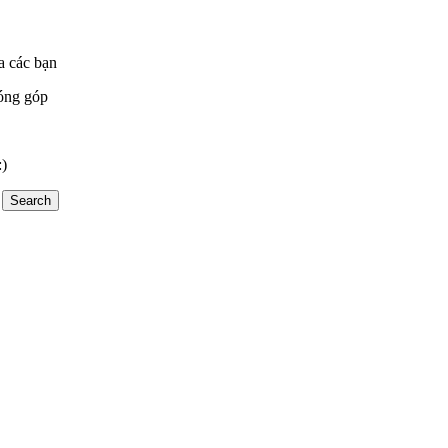
a các bạn
óng góp
:)