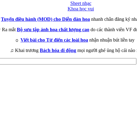
Sheet nhạc
Khoa học vui
►
Tuyển điều hành (MOD) cho Diễn đàn hoa
nhanh chân đăng ký nh
 Ra mắt
Bộ sưu tập ảnh hoa chất lượng cao
do các thành viên VF đ
☼
Viết bài cho Từ điển các loài hoa
nhận nhuận bút liền tay
♫ Khai trương
Bách hóa di động
mọi người ghé ủng hộ cái nào 