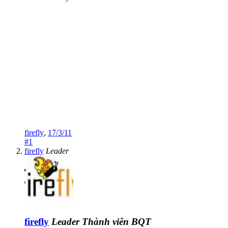
firefly
,
17/3/11
#1
firefly
Leader
firefly
Leader
Thành viên BQT