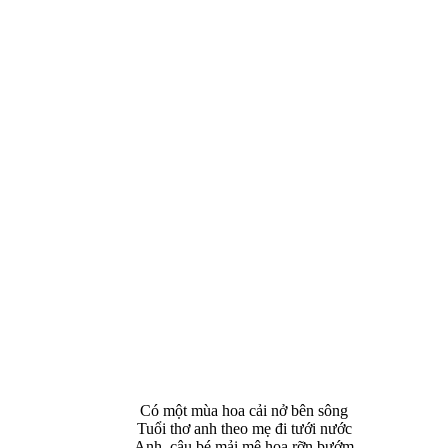
Có một mùa hoa cải nở bên sông
Tuổi thơ anh theo mẹ đi tưới nước
Anh, cậu bé mải mê hoa rỡn bướm