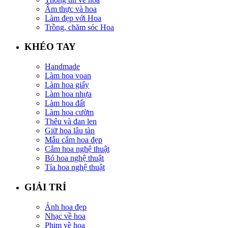
Ẩm thực và hoa
Làm đẹp với Hoa
Trồng, chăm sóc Hoa
KHÉO TAY
Handmade
Làm hoa voan
Làm hoa giấy
Làm hoa nhựa
Làm hoa đất
Làm hoa cườm
Thêu và đan len
Giữ hoa lâu tàn
Mẫu cắm hoa đẹp
Cắm hoa nghệ thuật
Bó hoa nghệ thuật
Tỉa hoa nghệ thuật
GIẢI TRÍ
Ảnh hoa đẹp
Nhạc về hoa
Phim về hoa