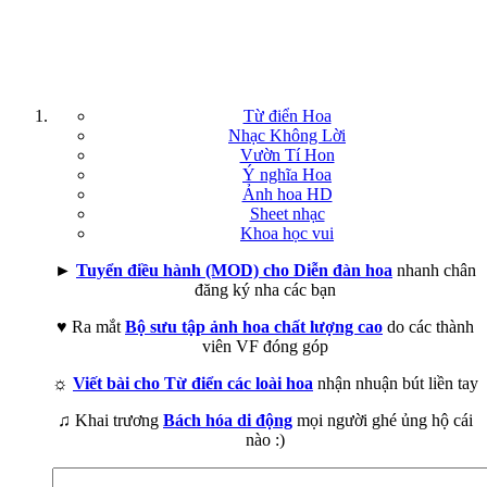
Từ điển Hoa
Nhạc Không Lời
Vườn Tí Hon
Ý nghĩa Hoa
Ảnh hoa HD
Sheet nhạc
Khoa học vui
►
Tuyển điều hành (MOD) cho Diễn đàn hoa
nhanh chân
đăng ký nha các bạn
♥ Ra mắt
Bộ sưu tập ảnh hoa chất lượng cao
do các thành
viên VF đóng góp
☼
Viết bài cho Từ điển các loài hoa
nhận nhuận bút liền tay
♫ Khai trương
Bách hóa di động
mọi người ghé ủng hộ cái
nào :)