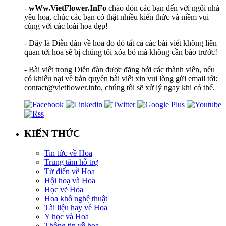
-
wWw.VietFlower.InFo
chào đón các bạn đến với ngôi nhà
yêu hoa, chúc các bạn có thật nhiều kiến thức và niềm vui
cùng với các loài hoa đẹp!
- Đây là Diễn đàn về hoa do đó tất cả các bài viết không liên
quan tới hoa sẽ bị chúng tôi xóa bỏ mà không cần báo trước!
- Bài viết trong Diễn đàn được đăng bởi các thành viên, nếu
có khiếu nại về bản quyền bài viết xin vui lòng gửi email tới:
contact@vietflower.info, chúng tôi sẽ xử lý ngay khi có thể.
KIẾN THỨC
Tin tức về Hoa
Trung tâm hỗ trợ
Từ điển về Hoa
Hội hoạ và Hoa
Học vẽ Hoa
Hoa khô nghệ thuật
Tài liệu hay về Hoa
Y học và Hoa
Thông tin về hoa