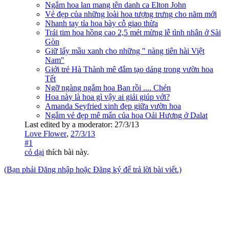
Ngắm hoa lan mang tên danh ca Elton John
Vẻ đẹp của những loài hoa tượng trưng cho năm mới
Nhanh tay tỉa hoa bày cỗ giao thừa
Trái tim hoa hồng cao 2,5 mét mừng lễ tình nhân ở Sài
Gòn
Giữ lấy mầu xanh cho những " nàng tiên hài Việt
Nam"
Giới trẻ Hà Thành mê đắm tạo dáng trong vườn hoa
Tết
Ngỡ ngàng ngắm hoa Ban rồi .... Chén
Hoa này là hoa gì vậy ai giải giúp với?
Amanda Seyfried xinh đẹp giữa vườn hoa
Ngắm vẻ đẹp mê mẩn của hoa Oải Hương ở Dalat
Last edited by a moderator:
27/3/13
Love Flower
,
27/3/13
#1
cỏ dại
thích bài này.
(Bạn phải Đăng nhập hoặc Đăng ký để trả lời bài viết.)