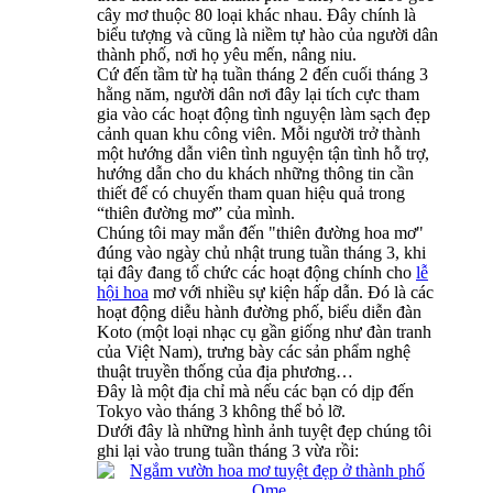
cây mơ thuộc 80 loại khác nhau. Đây chính là
biểu tượng và cũng là niềm tự hào của người dân
thành phố, nơi họ yêu mến, nâng niu.
Cứ đến tầm từ hạ tuần tháng 2 đến cuối tháng 3
hằng năm, người dân nơi đây lại tích cực tham
gia vào các hoạt động tình nguyện làm sạch đẹp
cảnh quan khu công viên. Mỗi người trở thành
một hướng dẫn viên tình nguyện tận tình hỗ trợ,
hướng dẫn cho du khách những thông tin cần
thiết để có chuyến tham quan hiệu quả trong
“thiên đường mơ” của mình.
Chúng tôi may mắn đến "thiên đường hoa mơ"
đúng vào ngày chủ nhật trung tuần tháng 3, khi
tại đây đang tổ chức các hoạt động chính cho
lễ
hội hoa
mơ với nhiều sự kiện hấp dẫn. Đó là các
hoạt động diễu hành đường phố, biểu diễn đàn
Koto (một loại nhạc cụ gần giống như đàn tranh
của Việt Nam), trưng bày các sản phẩm nghệ
thuật truyền thống của địa phương…
Đây là một địa chỉ mà nếu các bạn có dịp đến
Tokyo vào tháng 3 không thể bỏ lỡ.
Dưới đây là những hình ảnh tuyệt đẹp chúng tôi
ghi lại vào trung tuần tháng 3 vừa rồi: