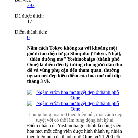
393
Đã được thích:
17
Điểm thành tích:
0
Nằm cách Tokyo không xa với khoảng một
giờ đi tàu điện từ ga Shinjuku (Tokyo, Nhật),
"thiên đường mơ" Yoshinobaigo (thành phố
Ome) là điểm đến lý tưởng cho người dân thủ
đô và vùng phụ cận đến tham quan, thưởng
ngoạn nét đẹp kiều diễm của hoa mơ mỗi dịp
tháng 3 về.
Thung lũng hoa mơ theo triền núi, một cảnh đẹp
tuyệt vời có thể làm rung động bất kỳ ai
​
Điểm nhấn của Yoshinobaigo chính là công viên
hoa mơ, một công viên được hình thành tự nhiên
theo triền núi của thành phố Ome, với 1.200 gốc