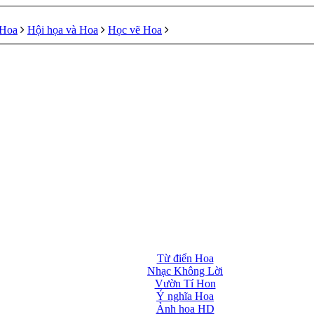
 Hoa
Hội họa và Hoa
Học vẽ Hoa
Từ điển Hoa
Nhạc Không Lời
Vườn Tí Hon
Ý nghĩa Hoa
Ảnh hoa HD