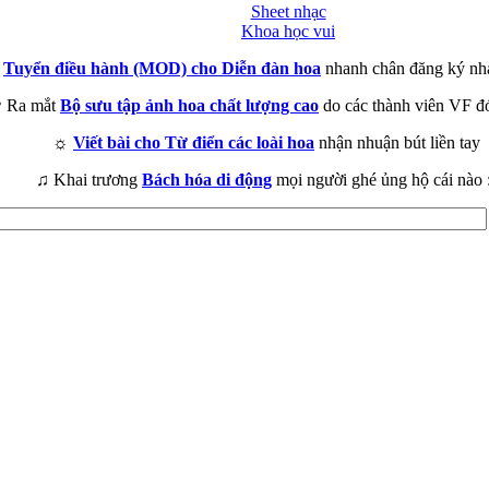
Sheet nhạc
Khoa học vui
►
Tuyển điều hành (MOD) cho Diễn đàn hoa
nhanh chân đăng ký nh
 Ra mắt
Bộ sưu tập ảnh hoa chất lượng cao
do các thành viên VF đ
☼
Viết bài cho Từ điển các loài hoa
nhận nhuận bút liền tay
♫ Khai trương
Bách hóa di động
mọi người ghé ủng hộ cái nào 