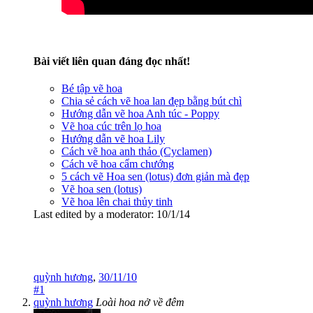
Bài viết liên quan đáng đọc nhất!
Bé tập vẽ hoa
Chia sẻ cách vẽ hoa lan đẹp bằng bút chì
Hướng dẫn vẽ hoa Anh túc - Poppy
Vẽ hoa cúc trên lọ hoa
Hướng dẫn vẽ hoa Lily
Cách vẽ hoa anh thảo (Cyclamen)
Cách vẽ hoa cẩm chướng
5 cách vẽ Hoa sen (lotus) đơn giản mà đẹp
Vẽ hoa sen (lotus)
Vẽ hoa lên chai thủy tinh
Last edited by a moderator:
10/1/14
quỳnh hương
,
30/11/10
#1
quỳnh hương
Loài hoa nở về đêm