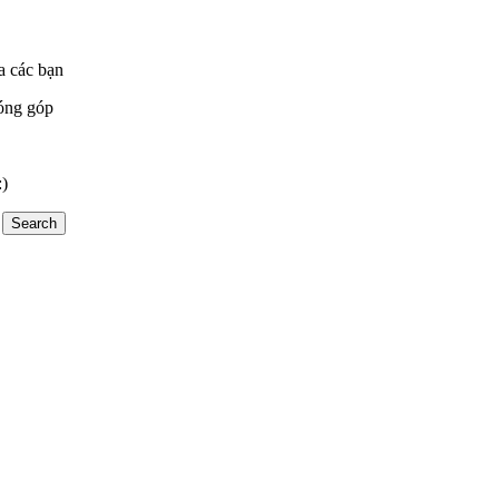
a các bạn
óng góp
:)