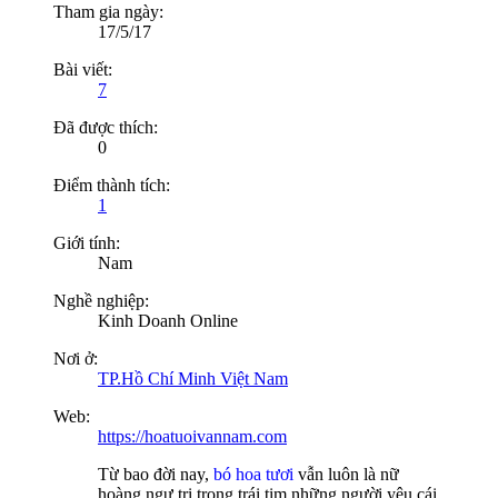
Tham gia ngày:
17/5/17
Bài viết:
7
Đã được thích:
0
Điểm thành tích:
1
Giới tính:
Nam
Nghề nghiệp:
Kinh Doanh Online
Nơi ở:
TP.Hồ Chí Minh Việt Nam
Web:
https://hoatuoivannam.com
Từ bao đời nay,
bó hoa tươi
vẫn luôn là nữ
hoàng ngự trị trong trái tim những người yêu cái