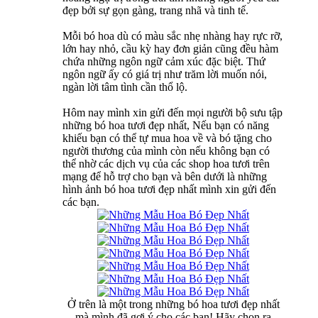
đẹp bởi sự gọn gàng, trang nhã và tinh tế.
Mỗi bó hoa dù có màu sắc nhẹ nhàng hay rực rỡ,
lớn hay nhỏ, cầu kỳ hay đơn giản cũng đều hàm
chứa những ngôn ngữ cảm xúc đặc biệt. Thứ
ngôn ngữ ấy có giá trị như trăm lời muốn nói,
ngàn lời tâm tình cần thổ lộ.
Hôm nay mình xin gửi đến mọi người bộ sưu tập
những bó hoa tươi đẹp nhất, Nếu bạn có năng
khiếu bạn có thể tự mua hoa về và bó tặng cho
người thương của mình còn nếu không bạn có
thể nhờ các dịch vụ của các shop hoa tươi trên
mạng để hỗ trợ cho bạn và bên dưới là những
hình ảnh bó hoa tươi đẹp nhất mình xin gửi đến
các bạn.
Ở trên là một trong những bó hoa tươi đẹp nhất
mà mình đã gợi ý cho các bạn! Hãy chọn ra