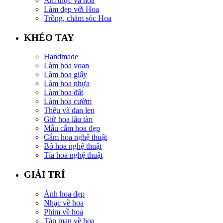
Ẩm thực và hoa
Làm đẹp với Hoa
Trồng, chăm sóc Hoa
KHÉO TAY
Handmade
Làm hoa voan
Làm hoa giấy
Làm hoa nhựa
Làm hoa đất
Làm hoa cườm
Thêu và đan len
Giữ hoa lâu tàn
Mẫu cắm hoa đẹp
Cắm hoa nghệ thuật
Bó hoa nghệ thuật
Tỉa hoa nghệ thuật
GIẢI TRÍ
Ảnh hoa đẹp
Nhạc về hoa
Phim về hoa
Tản mạn về hoa