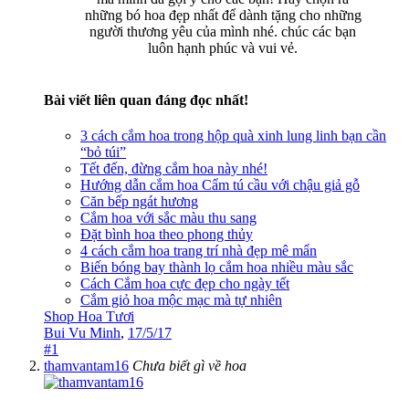
những bó hoa đẹp nhất để dành tặng cho những
người thương yêu của mình nhé. chúc các bạn
luôn hạnh phúc và vui vẻ.​
Bài viết liên quan đáng đọc nhất!
3 cách cắm hoa trong hộp quà xinh lung linh bạn cần
“bỏ túi”
Tết đến, đừng cắm hoa này nhé!
Hướng dẫn cắm hoa Cẩm tú cầu với chậu giả gỗ
Căn bếp ngát hương
Cắm hoa với sắc màu thu sang
Đặt bình hoa theo phong thủy
4 cách cắm hoa trang trí nhà đẹp mê mẩn
Biến bóng bay thành lọ cắm hoa nhiều màu sắc
Cách Cắm hoa cực đẹp cho ngày tết
Cắm giỏ hoa mộc mạc mà tự nhiên
Shop Hoa Tươi
Bui Vu Minh
,
17/5/17
#1
thamvantam16
Chưa biết gì về hoa