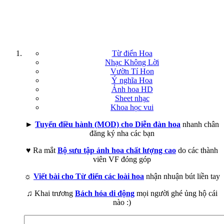
Từ điển Hoa
Nhạc Không Lời
Vườn Tí Hon
Ý nghĩa Hoa
Ảnh hoa HD
Sheet nhạc
Khoa học vui
►
Tuyển điều hành (MOD) cho Diễn đàn hoa
nhanh chân
đăng ký nha các bạn
♥ Ra mắt
Bộ sưu tập ảnh hoa chất lượng cao
do các thành
viên VF đóng góp
☼
Viết bài cho Từ điển các loài hoa
nhận nhuận bút liền tay
♫ Khai trương
Bách hóa di động
mọi người ghé ủng hộ cái
nào :)