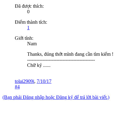
Đã được thích:
0
Điểm thành tích:
1
Giới tính:
Nam
Thanks, đúng thớt mình đang cần tìm kiếm !
--------------------------------------------
Chữ ký ......
tolai2909i
,
7/10/17
#4
(Bạn phải Đăng nhập hoặc Đăng ký để trả lời bài viết.)