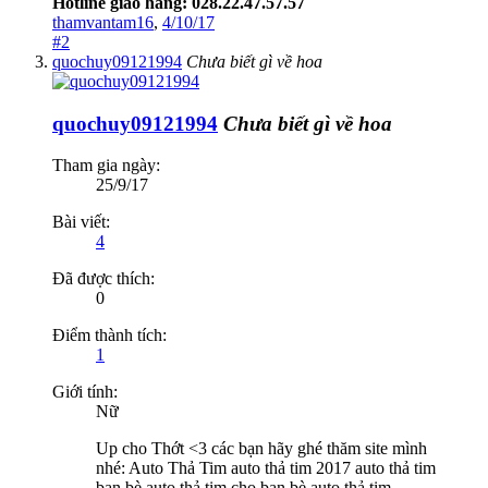
Hotline giao hàng:
028.22.47.57.57
thamvantam16
,
4/10/17
#2
quochuy09121994
Chưa biết gì về hoa
quochuy09121994
Chưa biết gì về hoa
Tham gia ngày:
25/9/17
Bài viết:
4
Đã được thích:
0
Điểm thành tích:
1
Giới tính:
Nữ
Up cho Thớt <3 các bạn hãy ghé thăm site mình
nhé: Auto Thả Tim auto thả tim 2017 auto thả tim
bạn bè auto thả tim cho bạn bè auto thả tim