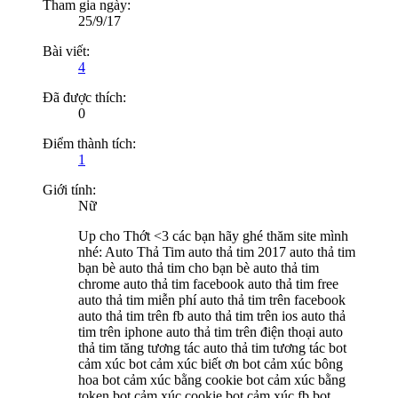
Tham gia ngày:
25/9/17
Bài viết:
4
Đã được thích:
0
Điểm thành tích:
1
Giới tính:
Nữ
Up cho Thớt <3 các bạn hãy ghé thăm site mình
nhé: Auto Thả Tim auto thả tim 2017 auto thả tim
bạn bè auto thả tim cho bạn bè auto thả tim
chrome auto thả tim facebook auto thả tim free
auto thả tim miễn phí auto thả tim trên facebook
auto thả tim trên fb auto thả tim trên ios auto thả
tim trên iphone auto thả tim trên điện thoại auto
thả tim tăng tương tác auto thả tim tương tác bot
cảm xúc bot cảm xúc biết ơn bot cảm xúc bông
hoa bot cảm xúc bằng cookie bot cảm xúc bằng
token bot cảm xúc cookie bot cảm xúc fb bot