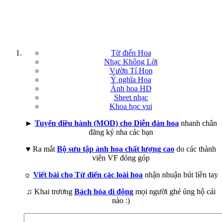
Từ điển Hoa
Nhạc Không Lời
Vườn Tí Hon
Ý nghĩa Hoa
Ảnh hoa HD
Sheet nhạc
Khoa học vui
►
Tuyển điều hành (MOD) cho Diễn đàn hoa
nhanh chân
đăng ký nha các bạn
♥ Ra mắt
Bộ sưu tập ảnh hoa chất lượng cao
do các thành
viên VF đóng góp
☼
Viết bài cho Từ điển các loài hoa
nhận nhuận bút liền tay
♫ Khai trương
Bách hóa di động
mọi người ghé ủng hộ cái
nào :)