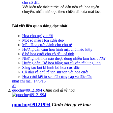
Với kiểu tóc thác nước, cô dâu nên cài hoa uyển
chuyển, nhấn nhá dọc theo chiều dài của mái tóc.
Bài viết liên quan đáng đọc nhất!
Hoa cho ngày cưới
Một số mẫu Hoa cưới đẹp
Mẫu Hoa cưới dành cho chú rể
Hướng dẫn cắm hoa hình mặt chú mèo kitty
8 bó hoa cưới cho cô dâu cá tính
Những loài hoa nào được dùng nhiều làm hoa cưới?
Hướng dẫn: Bó hoa bằng rau củ vẫn rất lung linh
Sáng tạo bút bi hình bó hoa cực độc
Cô dâu và chú rể ton sur ton với hoa cưới
Hoa cưới kết từ sen đá cứng cáp và độc đáo
nhat chi mai
,
14/5/15
#1
quochuy09121994
Chưa biết gì về hoa
quochuy09121994
Chưa biết gì về hoa