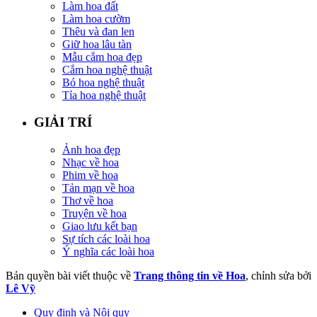
Làm hoa đất
Làm hoa cườm
Thêu và đan len
Giữ hoa lâu tàn
Mẫu cắm hoa đẹp
Cắm hoa nghệ thuật
Bó hoa nghệ thuật
Tỉa hoa nghệ thuật
GIẢI TRÍ
Ảnh hoa đẹp
Nhạc về hoa
Phim về hoa
Tản mạn về hoa
Thơ về hoa
Truyện về hoa
Giao lưu kết bạn
Sự tích các loài hoa
Ý nghĩa các loài hoa
Bản quyền bài viết thuộc về
Trang thông tin về Hoa
, chỉnh sửa bởi
Lê Vỹ
Quy định và Nội quy