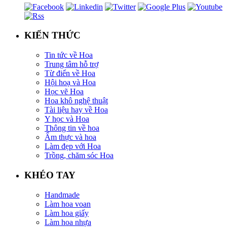
KIẾN THỨC
Tin tức về Hoa
Trung tâm hỗ trợ
Từ điển về Hoa
Hội hoạ và Hoa
Học vẽ Hoa
Hoa khô nghệ thuật
Tài liệu hay về Hoa
Y học và Hoa
Thông tin về hoa
Ẩm thực và hoa
Làm đẹp với Hoa
Trồng, chăm sóc Hoa
KHÉO TAY
Handmade
Làm hoa voan
Làm hoa giấy
Làm hoa nhựa