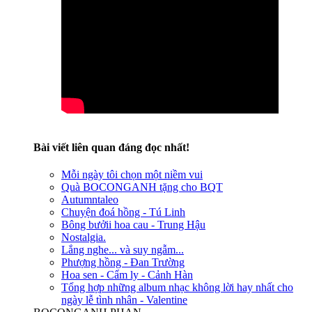
Bài viết liên quan đáng đọc nhất!
Mỗi ngày tôi chọn một niềm vui
Quà BOCONGANH tặng cho BQT
Autumntaleo
Chuyện đoá hồng - Tú Linh
Bông bưởii hoa cau - Trung Hậu
Nostalgia.
Lắng nghe... và suy ngẫm...
Phượng hồng - Đan Trường
Hoa sen - Cẩm ly - Cảnh Hàn
Tổng hợp những album nhạc không lời hay nhất cho
ngày lễ tình nhân - Valentine