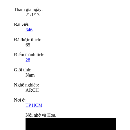
Tham gia ngày:
21/1/13
Bài viết:
346
Đã được thích:
65
Điểm thành tích:
28
Giới tính:
Nam
Nghề nghiệp:
ARCH
Nơi ở:
TP.HCM
Nỗi nhớ và Hoa.