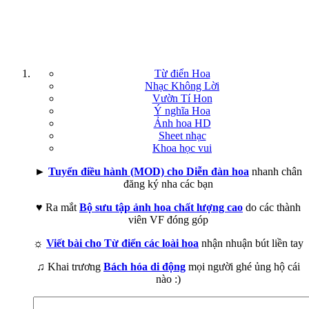
Từ điển Hoa
Nhạc Không Lời
Vườn Tí Hon
Ý nghĩa Hoa
Ảnh hoa HD
Sheet nhạc
Khoa học vui
►
Tuyển điều hành (MOD) cho Diễn đàn hoa
nhanh chân
đăng ký nha các bạn
♥ Ra mắt
Bộ sưu tập ảnh hoa chất lượng cao
do các thành
viên VF đóng góp
☼
Viết bài cho Từ điển các loài hoa
nhận nhuận bút liền tay
♫ Khai trương
Bách hóa di động
mọi người ghé ủng hộ cái
nào :)