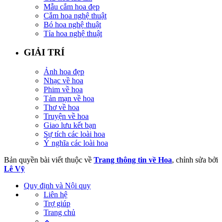
Mẫu cắm hoa đẹp
Cắm hoa nghệ thuật
Bó hoa nghệ thuật
Tỉa hoa nghệ thuật
GIẢI TRÍ
Ảnh hoa đẹp
Nhạc về hoa
Phim về hoa
Tản mạn về hoa
Thơ về hoa
Truyện về hoa
Giao lưu kết bạn
Sự tích các loài hoa
Ý nghĩa các loài hoa
Bản quyền bài viết thuộc về
Trang thông tin về Hoa
, chỉnh sửa bởi
Lê Vỹ
Quy định và Nội quy
Liên hệ
Trợ giúp
Trang chủ