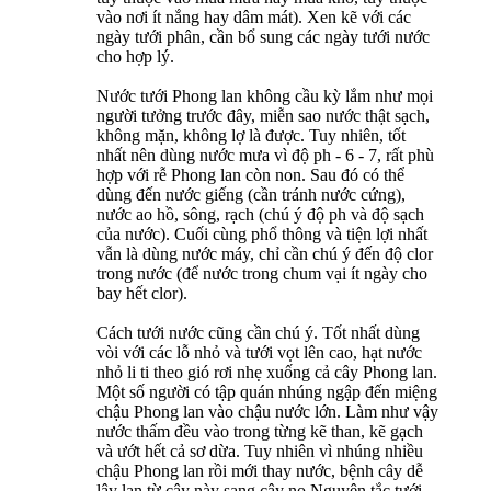
vào nơi ít nắng hay dâm mát). Xen kẽ với các
ngày tưới phân, cần bổ sung các ngày tưới nước
cho hợp lý.
Nước tưới Phong lan không cầu kỳ lắm như mọi
người tưởng trước đây, miễn sao nước thật sạch,
không mặn, không lợ là được. Tuy nhiên, tốt
nhất nên dùng nước mưa vì độ ph - 6 - 7, rất phù
hợp với rễ Phong lan còn non. Sau đó có thể
dùng đến nước giếng (cần tránh nước cứng),
nước ao hồ, sông, rạch (chú ý độ ph và độ sạch
của nước). Cuối cùng phổ thông và tiện lợi nhất
vẫn là dùng nước máy, chỉ cần chú ý đến độ clor
trong nước (để nước trong chum vại ít ngày cho
bay hết clor).
Cách tưới nước cũng cần chú ý. Tốt nhất dùng
vòi với các lỗ nhỏ và tưới vọt lên cao, hạt nước
nhỏ li ti theo gió rơi nhẹ xuống cả cây Phong lan.
Một số người có tập quán nhúng ngập đến miệng
chậu Phong lan vào chậu nước lớn. Làm như vậy
nước thấm đều vào trong từng kẽ than, kẽ gạch
và ướt hết cả sơ dừa. Tuy nhiên vì nhúng nhiều
chậu Phong lan rồi mới thay nước, bệnh cây dễ
lây lan từ cây này sang cây nọ Nguyên tắc tưới