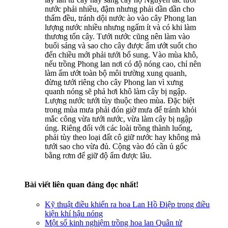
nước phải nhiều, đậm nhưng phải dần dần cho
thấm đều, tránh dội nước ào vào cây Phong lan
lượng nước nhiều nhưng ngấm ít và có khi làm
thương tổn cây. Tưới nước cũng nên làm vào
buổi sáng và sao cho cây được ẩm ướt suốt cho
đến chiều mới phải tưới bổ sung. Vào mùa khô,
nếu trồng Phong lan nơi có độ nóng cao, chỉ nên
làm ẩm ướt toàn bộ môi trường xung quanh,
đừng tưới riêng cho cây Phong lan vì xưng
quanh nóng sẽ phả hơi khô làm cây bị ngập.
Lượng nước tưới tùy thuộc theo mùa. Đặc biệt
trong mùa mưa phải đón giờ mưa để tránh khỏi
mắc công vừa tưới nước, vừa làm cây bị ngập
úng. Riêng đối với các loài trồng thành luống,
phải tùy theo loại đất cô giữ nước hay không mà
tưới sao cho vừa đủ. Cộng vào đó cần ủ gốc
bằng rơm để giữ độ ẩm được lâu.
Bài viết liên quan đáng đọc nhất!
Kỹ thuật điều khiển ra hoa Lan Hồ Điệp trong điều
kiện khí hậu nóng
Một số kinh nghiệm trồng hoa lan Quân tử