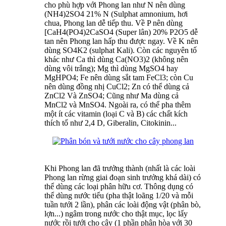
cho phù hợp với Phong lan như N nên dùng
(NH4)2SO4 21% N (Sulphat amnonium, hơi
chua, Phong lan dễ tiếp thu. Về P nên dùng
[CaH4(PO4)2CaSO4 (Super lân) 20% P2O5 dễ
tan nên Phong lan hấp thu được ngay. Về K nên
dùng SO4K2 (sulphat Kali). Còn các nguyên tố
khác như Ca thì dùng Ca(NO3)2 (không nên
dùng vôi trắng); Mg thì dùng MgSO4 hay
MgHPO4; Fe nên dùng sắt tam FeCl3; còn Cu
nên dùng đồng nhị CuCl2; Zn có thể dùng cả
ZnCl2 Và ZnSO4; Cũng như Ma dùng cả
MnCl2 và MnSO4. Ngoài ra, có thể pha thêm
một ít các vitamin (loại C và B) các chất kích
thích tố như 2,4 D, Giberalin, Citokinin...
Khi Phong lan đã trưởng thành (nhất là các loài
Phong lan rừng giai đoạn sinh trưởng khá dài) có
thể dùng các loại phân hữu cơ. Thông dụng có
thể dùng nước tiểu (pha thật loãng 1/20 và mỗi
tuần tưới 2 lần), phân các loài động vật (phân bò,
lợn...) ngâm trong nước cho thật mục, lọc lấy
nước rồi tưới cho cây (1 phần phân hòa với 30