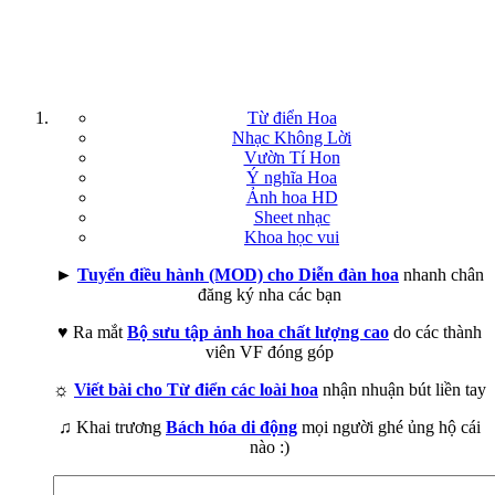
Từ điển Hoa
Nhạc Không Lời
Vườn Tí Hon
Ý nghĩa Hoa
Ảnh hoa HD
Sheet nhạc
Khoa học vui
►
Tuyển điều hành (MOD) cho Diễn đàn hoa
nhanh chân
đăng ký nha các bạn
♥ Ra mắt
Bộ sưu tập ảnh hoa chất lượng cao
do các thành
viên VF đóng góp
☼
Viết bài cho Từ điển các loài hoa
nhận nhuận bút liền tay
♫ Khai trương
Bách hóa di động
mọi người ghé ủng hộ cái
nào :)