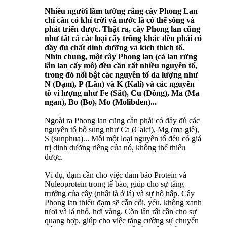
Nhiều người lầm tưởng rằng cây Phong Lan
chỉ cần có khí trời và nước là có thể sống và
phát triển được. Thật ra, cây Phong lan cũng
như tất cả các loại cây trồng khác đều phải có
đầy đủ chất dinh dưỡng và kích thích tố.
Nhìn chung, một cây Phong lan (cả lan rừng
lẫn lan cấy mô) đều cần rất nhiều nguyên tố,
trong đó nổi bật các nguyên tố da lượng như
N (Đạm), P (Lân) và K (Kali) và các nguyên
tô vi lượng như Fe (Sắt), Cu (Đồng), Ma (Ma
ngan), Bo (Bo), Mo (Molibden)...
Ngoài ra Phong lan cũng cần phải có đầy đủ các
nguyên tố bổ sung như Ca (Calci), Mg (ma giê),
S (sunphua)... Mỗi một loại nguyên tố đều có giá
trị dinh dưỡng riêng của nó, không thể thiếu
được.
Ví dụ, đạm cần cho việc đảm bảo Protein và
Nuleoprotein trong tế bào, giúp cho sự tăng
trưởng của cây (nhất là ở lá) và sự hô hấp. Cây
Phong lan thiếu đạm sẽ cằn cỗi, yếu, không xanh
tươi và lá nhỏ, hơi vàng. Còn lân rất cần cho sự
quang hợp, giúp cho việc tăng cường sự chuyển