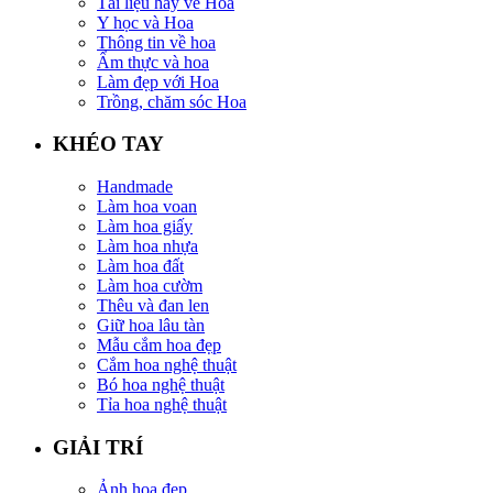
Tài liệu hay về Hoa
Y học và Hoa
Thông tin về hoa
Ẩm thực và hoa
Làm đẹp với Hoa
Trồng, chăm sóc Hoa
KHÉO TAY
Handmade
Làm hoa voan
Làm hoa giấy
Làm hoa nhựa
Làm hoa đất
Làm hoa cườm
Thêu và đan len
Giữ hoa lâu tàn
Mẫu cắm hoa đẹp
Cắm hoa nghệ thuật
Bó hoa nghệ thuật
Tỉa hoa nghệ thuật
GIẢI TRÍ
Ảnh hoa đẹp