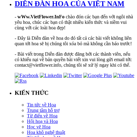
DIỄN ĐÀN HOA CỦA VIỆT NAM
-
wWw.VietFlower.InFo
chào đón các bạn đến với ngôi nhà
yêu hoa, chúc các bạn có thật nhiều kiến thức và niềm vui
cùng với các loài hoa đẹp!
- Đây là Diễn đàn về hoa do đó tất cả các bài viết không liên
quan tới hoa sẽ bị chúng tôi xóa bỏ mà không cần báo trước!
- Bài viết trong Diễn đàn được đăng bởi các thành viên, nếu
có khiếu nại về bản quyền bài viết xin vui lòng gửi email tới:
contact@vietflower.info, chúng tôi sẽ xử lý ngay khi có thể.
KIẾN THỨC
Tin tức về Hoa
Trung tâm hỗ trợ
Từ điển về Hoa
Hội hoạ và Hoa
Học vẽ Hoa
Hoa khô nghệ thuật