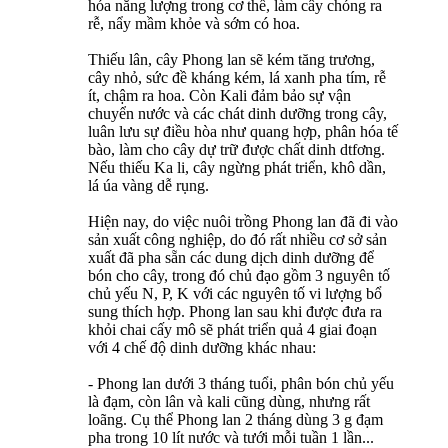
hóa năng lượng trong cơ thể, làm cây chóng ra
rễ, nẩy mầm khỏe và sớm có hoa.
Thiếu lân, cây Phong lan sẽ kém tăng trương,
cây nhỏ, sức đề kháng kém, lá xanh pha tím, rễ
ít, chậm ra hoa. Còn Kali đảm bảo sự vận
chuyển nước và các chát dinh dưỡng trong cây,
luân lưu sự điều hòa như quang hợp, phân hóa tế
bào, làm cho cây dự trữ được chất dinh dtfơng.
Nếu thiếu Ka li, cây ngừng phát triển, khô dần,
lá úa vàng dễ rụng.
Hiện nay, do việc nuôi trồng Phong lan đã đi vào
sản xuất công nghiệp, do đó rất nhiều cơ sở sản
xuất đã pha sẵn các dung dịch dinh dưỡng để
bón cho cây, trong đó chủ đạo gồm 3 nguyên tố
chủ yếu N, P, K với các nguyên tố vi lượng bổ
sung thích hợp. Phong lan sau khi được đưa ra
khỏi chai cấy mô sẽ phát triển quả 4 giai đoạn
với 4 chế độ dinh dưỡng khác nhau:
- Phong lan dưới 3 tháng tuổi, phân bón chủ yếu
là đạm, còn lân và kali cũng dùng, nhưng rất
loãng. Cụ thể Phong lan 2 tháng dùng 3 g đạm
pha trong 10 lít nước và tưới mỗi tuần 1 lần...