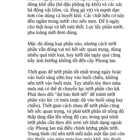
dùng khô dầu (bã đậu phộng ép khô) và các xác
bã động vật (tôm, cá, lông gà vịt) và mạnh dạn
hơn còn dùng cả huyết khô. Các chất hữu cơ này
đều ngâm trong nước cho nên men. Để ít ngày
cho thật hoại và hết mùi thối. Lọc lấy phần nước,
pha loãng mới đem dùng.
Mặc dù dùng loại phân nào, nhưng cách tưới
phân vẫn đóng vai trò hết sức quan trọng, dùng
nhiều quá một loại, hay tưới dài ngày quá cũng
trây ảnh hưởng không tốt đến cây Phong lan.
Thời gian để tưới phân tốt nhất trong ngày hoặc
vào buổi sáng sớm hay vào buổi chiều, không
nên tưới vào buổi trưa. Tuy nhiên tùy theo mùa
mưa mà có thể di chuyển lục tưới phân cho lợi.
Phải theo dõi "dự báo thời tiết" để tránh tưới
phân vào lúc có mưa (mặc dù vào buổi sáng hay
chiều). Thời gian cách nhau để tưới phân cũng
hết sức quan trọng, và phải tưới phân từ nồng độ
thấp tăng dần lên nồng độ cao, trong quá trình
tưới phân cần theo dõi xem xét hình dạng ngoài
cây Phong lan mà điều chỉnh lượng phân tưới.
Trung bình chỉ nên tưới mỗi tuần một lần (nó còn
tùy thuộc vào mùa mưa hay mùa khô, tùy thuộc