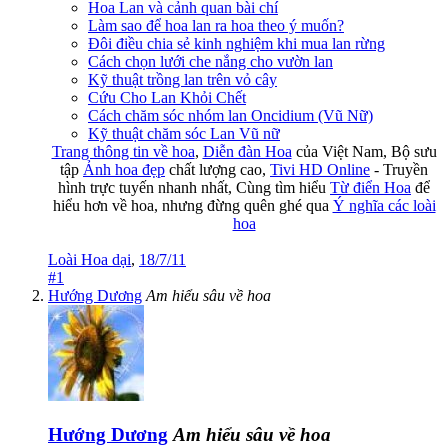
Hoa Lan và cảnh quan bài chí
Làm sao để hoa lan ra hoa theo ý muốn?
Đôi điều chia sẻ kinh nghiệm khi mua lan rừng
Cách chọn lưới che nắng cho vườn lan
Kỹ thuật trồng lan trên vỏ cây
Cứu Cho Lan Khỏi Chết
Cách chăm sóc nhóm lan Oncidium (Vũ Nữ)
Kỹ thuật chăm sóc Lan Vũ nữ
Trang thông tin về hoa
,
Diễn đàn Hoa
của Việt Nam, Bộ sưu
tập
Ảnh hoa đẹp
chất lượng cao,
Tivi HD Online
- Truyền
hình trực tuyến nhanh nhất, Cùng tìm hiểu
Từ điển Hoa
để
hiểu hơn về hoa, nhưng đừng quên ghé qua
Ý nghĩa các loài
hoa
Loài Hoa dại
,
18/7/11
#1
Hướng Dương
Am hiểu sâu về hoa
Hướng Dương
Am hiểu sâu về hoa