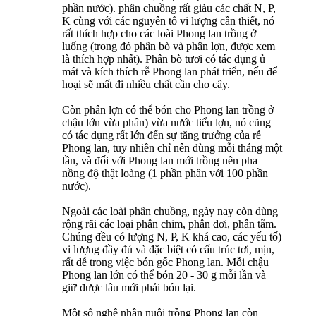
phần nước). phân chuồng rất giàu các chất N, P,
K cùng với các nguyên tố vi lượng cần thiết, nó
rất thích hợp cho các loài Phong lan trồng ở
luống (trong đó phân bò và phân lợn, được xem
là thích hợp nhất). Phân bò tươi có tác dụng ủ
mát và kích thích rễ Phong lan phát triển, nếu để
hoại sẽ mất đi nhiều chất cần cho cây.
Còn phân lợn có thể bón cho Phong lan trồng ở
chậu lớn vừa phân) vừa nước tiểu lợn, nó cũng
có tác dụng rất lớn đến sự tăng trưởng của rễ
Phong lan, tuy nhiên chỉ nên dùng mỗi tháng một
lần, và đối với Phong lan mới trồng nên pha
nồng độ thật loàng (1 phần phân với 100 phần
nước).
Ngoài các loài phân chuồng, ngày nay còn dùng
rộng rãi các loại phân chim, phân dơi, phân tằm.
Chúng đều có lượng N, P, K khá cao, các yếu tố)
vi lượng đầy đủ và đặc biệt có cấu trúc tơi, mịn,
rất dễ trong việc bón gốc Phong lan. Mỗi chậu
Phong lan lớn có thể bón 20 - 30 g mỗi lần và
giữ được lâu mới phải bón lại.
Một số nghệ nhân nuôi trồng Phong lan còn