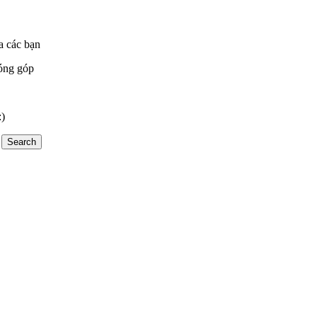
a các bạn
óng góp
:)