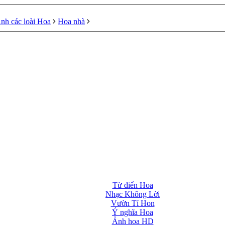
nh các loài Hoa
Hoa nhà
Từ điển Hoa
Nhạc Không Lời
Vườn Tí Hon
Ý nghĩa Hoa
Ảnh hoa HD