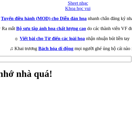
Sheet nhạc
Khoa học vui
►
Tuyển điều hành (MOD) cho Diễn đàn hoa
nhanh chân đăng ký nh
 Ra mắt
Bộ sưu tập ảnh hoa chất lượng cao
do các thành viên VF đ
☼
Viết bài cho Từ điển các loài hoa
nhận nhuận bút liền tay
♫ Khai trương
Bách hóa di động
mọi người ghé ủng hộ cái nào 
nhớ nhà quá!