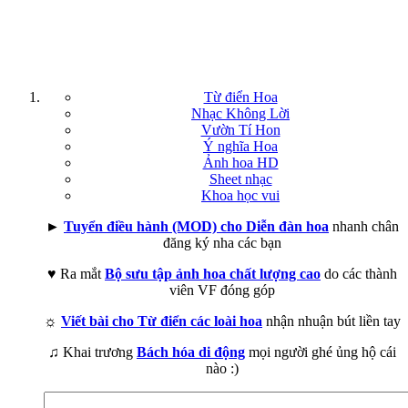
Từ điển Hoa
Nhạc Không Lời
Vườn Tí Hon
Ý nghĩa Hoa
Ảnh hoa HD
Sheet nhạc
Khoa học vui
►
Tuyển điều hành (MOD) cho Diễn đàn hoa
nhanh chân
đăng ký nha các bạn
♥ Ra mắt
Bộ sưu tập ảnh hoa chất lượng cao
do các thành
viên VF đóng góp
☼
Viết bài cho Từ điển các loài hoa
nhận nhuận bút liền tay
♫ Khai trương
Bách hóa di động
mọi người ghé ủng hộ cái
nào :)