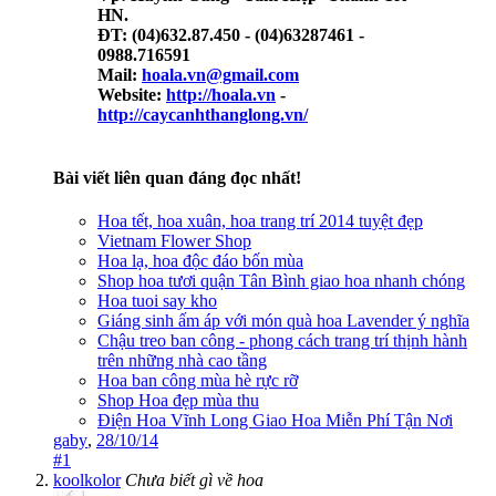
HN.
ĐT: (04)632.87.450 - (04)63287461 -
0988.716591
Mail:
hoala.vn@gmail.com
Website:
http://hoala.vn
-
http://caycanhthanglong.vn/
Bài viết liên quan đáng đọc nhất!
Hoa tết, hoa xuân, hoa trang trí 2014 tuyệt đẹp
Vietnam Flower Shop
Hoa lạ, hoa độc đáo bốn mùa
Shop hoa tươi quận Tân Bình giao hoa nhanh chóng
Hoa tuoi say kho
Giáng sinh ấm áp với món quà hoa Lavender ý nghĩa
Chậu treo ban công - phong cách trang trí thịnh hành
trên những nhà cao tầng
Hoa ban công mùa hè rực rỡ
Shop Hoa đẹp mùa thu
Điện Hoa Vĩnh Long Giao Hoa Miễn Phí Tận Nơi
gaby
,
28/10/14
#1
koolkolor
Chưa biết gì về hoa