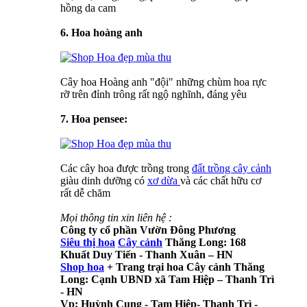
hồng da cam
6. Hoa hoàng anh
Cây hoa Hoàng anh "đội" những chùm hoa rực
rỡ trên đỉnh trông rất ngộ nghĩnh, đáng yêu
7. Hoa pensee:
Các cây hoa được trồng trong
đất trồng cây cảnh
giàu dinh dưỡng có
xơ dừa
và các chất hữu cơ
rất dễ chăm
Mọi thông tin xin liên hệ :
Công ty cổ phần Vườn Đông Phương
Siêu thị hoa
Cây cảnh
Thăng Long: 168
Khuất Duy Tiến - Thanh Xuân – HN
Shop hoa
+
Trang trại hoa Cây cảnh Thăng
Long: Cạnh UBND xã Tam Hiệp – Thanh Trì
- HN
Vp: Huỳnh Cung - Tam Hiệp- Thanh Trì -