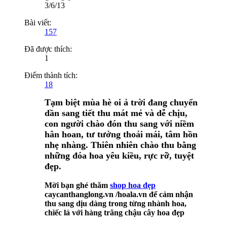
3/6/13
Bài viết:
157
Đã được thích:
1
Điểm thành tích:
18
Tạm biệt mùa hè oi ả trời đang chuyển
dần sang tiết thu mát mẻ và dễ chịu,
con người chào đón thu sang với niềm
hân hoan, tư tưởng thoải mái, tâm hồn
nhẹ nhàng. Thiên nhiên chào thu bằng
những đóa hoa yêu kiều, rực rỡ, tuyệt
đẹp.
Mời bạn ghé thăm
shop hoa đẹp
caycanthanglong.vn /hoala.vn để cảm nhận
thu sang dịu dàng trong từng nhành hoa,
chiếc lá với hàng trăng chậu cây hoa đẹp