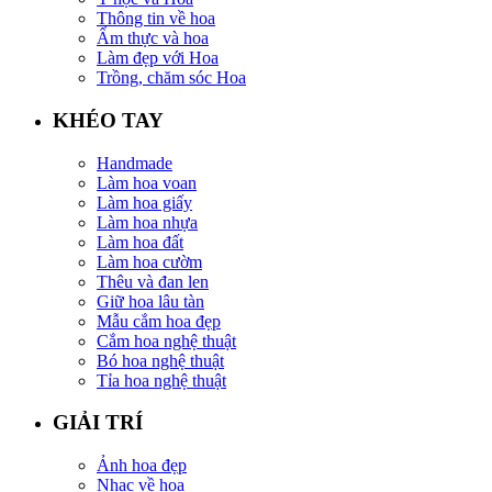
Thông tin về hoa
Ẩm thực và hoa
Làm đẹp với Hoa
Trồng, chăm sóc Hoa
KHÉO TAY
Handmade
Làm hoa voan
Làm hoa giấy
Làm hoa nhựa
Làm hoa đất
Làm hoa cườm
Thêu và đan len
Giữ hoa lâu tàn
Mẫu cắm hoa đẹp
Cắm hoa nghệ thuật
Bó hoa nghệ thuật
Tỉa hoa nghệ thuật
GIẢI TRÍ
Ảnh hoa đẹp
Nhạc về hoa