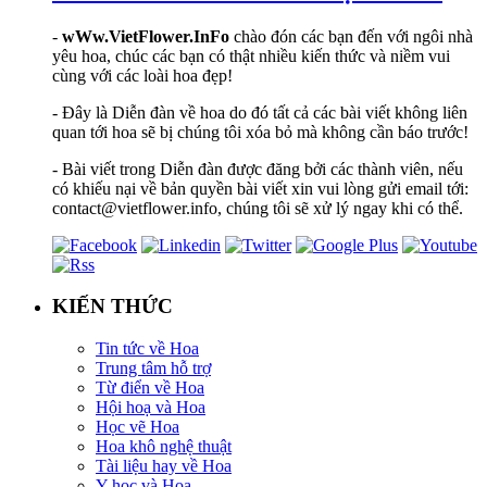
-
wWw.VietFlower.InFo
chào đón các bạn đến với ngôi nhà
yêu hoa, chúc các bạn có thật nhiều kiến thức và niềm vui
cùng với các loài hoa đẹp!
- Đây là Diễn đàn về hoa do đó tất cả các bài viết không liên
quan tới hoa sẽ bị chúng tôi xóa bỏ mà không cần báo trước!
- Bài viết trong Diễn đàn được đăng bởi các thành viên, nếu
có khiếu nại về bản quyền bài viết xin vui lòng gửi email tới:
contact@vietflower.info, chúng tôi sẽ xử lý ngay khi có thể.
KIẾN THỨC
Tin tức về Hoa
Trung tâm hỗ trợ
Từ điển về Hoa
Hội hoạ và Hoa
Học vẽ Hoa
Hoa khô nghệ thuật
Tài liệu hay về Hoa
Y học và Hoa