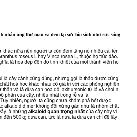
nh nhân ung thư máu và đem lại sức hồi sinh như sức sống
 khác nữa nên người ta còn đem tặng nó nhiều cái tên
anthus roseus L hay Vinca rosea L, thuộc họ trúc đào.
hĩa là hoa đẹp đến độ tinh khiết của một thành viên họ
ọi là cây cảnh cũng đúng, nhưng gọi là thảo dược cũng
u chất hoá học khác nhau có giá trị với các phòng nghiên
 thân và lá dừa cạn hoa đỏ, axít ursonic từ lá và cholin
bộ phận của cây, nhiều nhất trong rễ và lá.
p. Tuy nhiên, người ta cũng chưa khám phá hết được
ác alkaloid dimer không đối xứng gần như là nhóm chất
. Đây là những
alkaloid quan trọng nhất
của cây này vì
ần đến 500kg dừa cạn, tức là nửa tạ dừa cạn chỉ để lấy