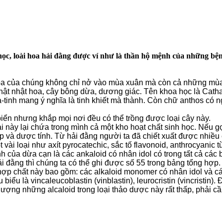
 học, loài hoa hải đằng được ví như là thần hộ mệnh của những bệ
 hoa của chúng không chỉ nở vào mùa xuân mà còn cả những mùa
ật nhật hoa, cây bông dừa, dương giác. Tên khoa học là Cathar
-tinh mang ý nghĩa là tinh khiết mà thành. Còn chữ anthos có ng
iển nhưng khắp mọi nơi đều có thể trồng được loại cây này.
 này lại chứa trong mình cả một kho hoạt chất sinh học. Nếu g
 đẹp và dược tính. Từ hải đằng người ta đã chiết xuất được nhiề
i loại như axít pyrocatechic, sắc tố flavonoid, anthrocyanic từ
nh của dừa cạn là các ankaloid có nhân idol có trong tất cả các 
ải đằng thì chúng ta có thể ghi được số 55 trong bảng tổng hợ
 hợp chất này bao gồm: các alkaloid monomer có nhân idol và c
iểu là vincaleucoblastin (vinblastin), leurocristin (vincristin)
lượng những alcaloid trong loại thảo dược này rất thấp, phải c