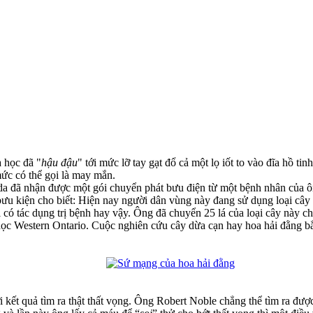
a học đã "
hậu đậu
" tới mức lỡ tay gạt đổ cả một lọ iốt to vào đĩa hồ ti
ức có thể gọi là may mắn.
a đã nhận được một gói chuyển phát bưu điện từ một bệnh nhân của ô
 bưu kiện cho biết: Hiện nay người dân vùng này đang sử dụng loại cây
 có tác dụng trị bệnh hay vậy. Ông đã chuyển 25 lá của loại cây này ch
ọc Western Ontario. Cuộc nghiên cứu cây dừa cạn hay hoa hải đằng bắ
 kết quả tìm ra thật thất vọng. Ông Robert Noble chẳng thể tìm ra đượ