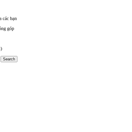
a các bạn
óng góp
:)