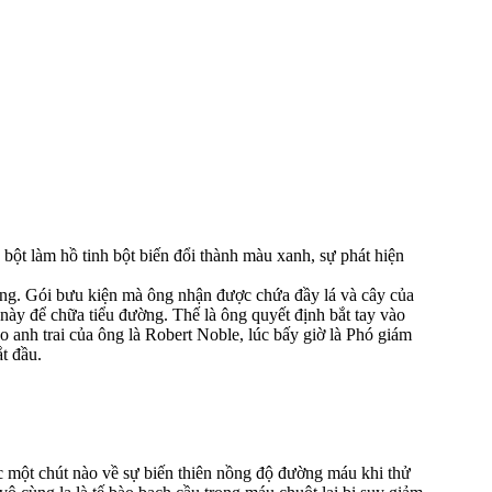
nh bột làm hồ tinh bột biến đổi thành màu xanh, sự phát hiện
ng. Gói bưu kiện mà ông nhận được chứa đầy lá và cây của
 này để chữa tiểu đường. Thế là ông quyết định bắt tay vào
o anh trai của ông là Robert Noble, lúc bấy giờ là Phó giám
t đầu.
c một chút nào về sự biến thiên nồng độ đường máu khi thử