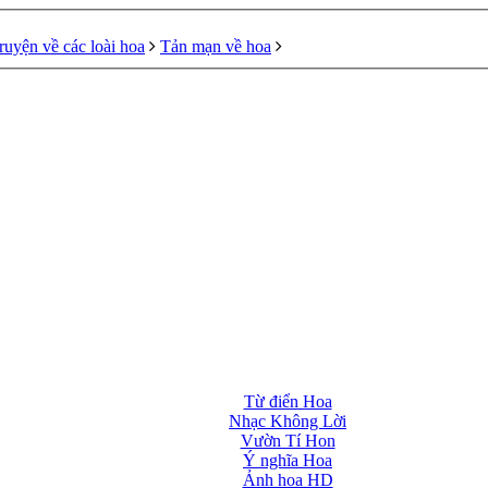
ruyện về các loài hoa
Tản mạn về hoa
Từ điển Hoa
Nhạc Không Lời
Vườn Tí Hon
Ý nghĩa Hoa
Ảnh hoa HD