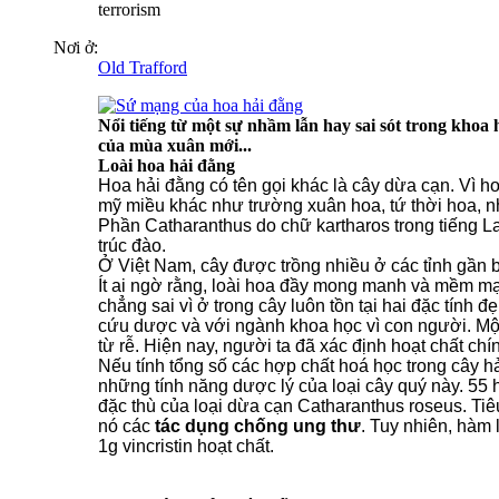
terrorism
Nơi ở:
Old Trafford
Nổi tiếng từ một sự nhầm lẫn hay sai sót trong khoa
của mùa xuân mới...
Loài hoa hải đằng
Hoa hải đằng có tên gọi khác là cây dừa cạn. Vì
mỹ miều khác như trường xuân hoa, tứ thời hoa, nh
Phần Catharanthus do chữ kartharos trong tiếng La
trúc đào.
Ở Việt Nam, cây được trồng nhiều ở các tỉnh gần b
Ít ai ngờ rằng, loài hoa đầy mong manh và mềm mại
chẳng sai vì ở trong cây luôn tồn tại hai đặc tính
cứu dược và với ngành khoa học vì con người. Một và
từ rễ. Hiện nay, người ta đã xác định hoạt chất chí
Nếu tính tổng số các hợp chất hoá học trong cây h
những tính năng dược lý của loại cây quý này. 55
đặc thù của loại dừa cạn Catharanthus roseus. Tiêu b
nó các
tác dụng chống ung thư
. Tuy nhiên, hàm 
1g vincristin hoạt chất.