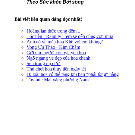
Theo Sức khỏe Đời sống
Bài viết liên quan đáng đọc nhất!
Hoàng lan thức trong đêm...
Tóc tiên - Rainlily – em sẽ đến cùng cơn mưa
Anh có về mùa hoa Khế với em không?
Vong Ưu Thảo - Kim Châm
Gửi em, người con gái yêu hoa
Ngỡ ngàng vẻ đẹp của hoa chanh
Sen trong nụ cười
Thú chơi hoa thủy tiên ngày tết
10 loài hoa có thể tặng khi bạn "phải lòng" nàng
Tùy bút: Mai vàng phương Nam