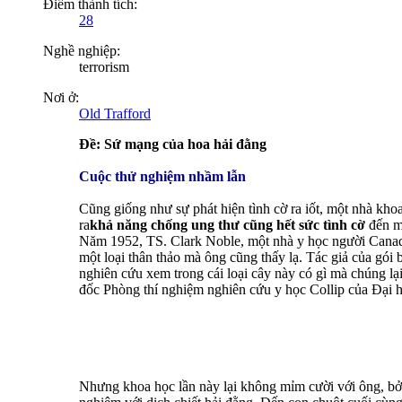
Điểm thành tích:
28
Nghề nghiệp:
terrorism
Nơi ở:
Old Trafford
Ðề: Sứ mạng của hoa hải đằng
Cuộc thử nghiệm nhầm lẫn
Cũng giống như sự phát hiện tình cờ ra iốt, một nhà kho
ra
khả năng chống ung thư cũng hết sức tình cờ
đến m
Năm 1952, TS. Clark Noble, một nhà y học người Canad
một loại thân thảo mà ông cũng thấy lạ. Tác giả của gói
nghiên cứu xem trong cái loại cây này có gì mà chúng lại
đốc Phòng thí nghiệm nghiên cứu y học Collip của Đại h
Nhưng khoa học lần này lại không mỉm cười với ông, bởi