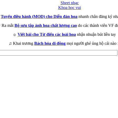
Sheet nhạc
Khoa học vui
►
Tuyển điều hành (MOD) cho Diễn đàn hoa
nhanh chân đăng ký nh
 Ra mắt
Bộ sưu tập ảnh hoa chất lượng cao
do các thành viên VF đ
☼
Viết bài cho Từ điển các loài hoa
nhận nhuận bút liền tay
♫ Khai trương
Bách hóa di động
mọi người ghé ủng hộ cái nào 