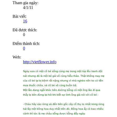
Tham gia ngày:
4/1/11
Bài viết:
16
Đã được thích:
0
Điểm thành tích:
0
Web:
http://vietflower.info
Ngày xưa có một cô bé sống cùng mẹ trong một túp lều tranh dột
nát nhưng đó là một bé gái vô cùng hiếu thảo. Thật không may mẹ
của cô bé lại bị bệnh rất nặng nhưng vì nhà nghèo nên ko có tiền
mua thuốc chữa, và cô bé vô cùng buồn bã.
Một lần đang ngồi khóc bên đường bỗng có một ông lão đi qua
thấy lạ bèn đừng lại hỏi khi biết sự tình ông già nói với cô bé :
- Cháu hãy vào rừng và đến bên gốc cây cổ thụ to nhất trong rừng
hái lây một bông hoa duy nhất trên đó. Bông hoa ấy có bao nhiêu
cánh thì tức là mẹ cháu sống được bằng đấy ngày.