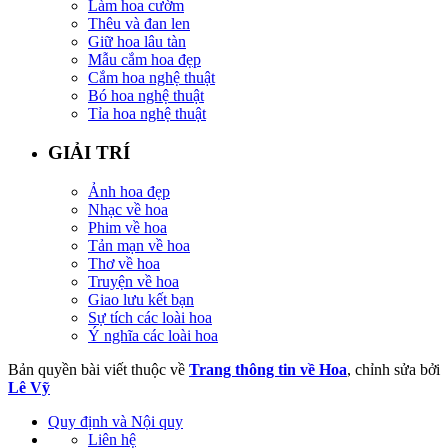
Làm hoa cườm
Thêu và đan len
Giữ hoa lâu tàn
Mẫu cắm hoa đẹp
Cắm hoa nghệ thuật
Bó hoa nghệ thuật
Tỉa hoa nghệ thuật
GIẢI TRÍ
Ảnh hoa đẹp
Nhạc về hoa
Phim về hoa
Tản mạn về hoa
Thơ về hoa
Truyện về hoa
Giao lưu kết bạn
Sự tích các loài hoa
Ý nghĩa các loài hoa
Bản quyền bài viết thuộc về
Trang thông tin về Hoa
, chỉnh sửa bởi
Lê Vỹ
Quy định và Nội quy
Liên hệ