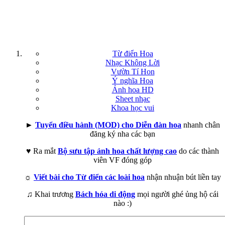
Từ điển Hoa
Nhạc Không Lời
Vườn Tí Hon
Ý nghĩa Hoa
Ảnh hoa HD
Sheet nhạc
Khoa học vui
►
Tuyển điều hành (MOD) cho Diễn đàn hoa
nhanh chân
đăng ký nha các bạn
♥ Ra mắt
Bộ sưu tập ảnh hoa chất lượng cao
do các thành
viên VF đóng góp
☼
Viết bài cho Từ điển các loài hoa
nhận nhuận bút liền tay
♫ Khai trương
Bách hóa di động
mọi người ghé ủng hộ cái
nào :)