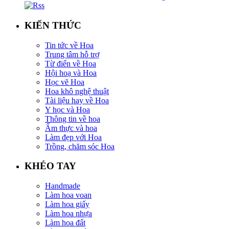
KIẾN THỨC
Tin tức về Hoa
Trung tâm hỗ trợ
Từ điển về Hoa
Hội hoạ và Hoa
Học vẽ Hoa
Hoa khô nghệ thuật
Tài liệu hay về Hoa
Y học và Hoa
Thông tin về hoa
Ẩm thực và hoa
Làm đẹp với Hoa
Trồng, chăm sóc Hoa
KHÉO TAY
Handmade
Làm hoa voan
Làm hoa giấy
Làm hoa nhựa
Làm hoa đất