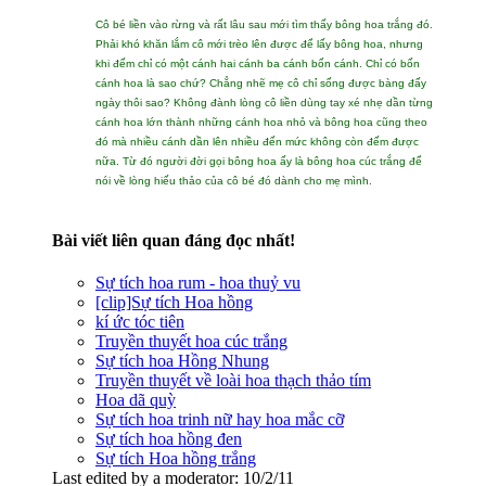
Cô bé liền vào rừng và rất lâu sau mới tìm thấy bông hoa trắng đó.
Phải khó khăn lắm cô mới trèo lên được để lấy bông hoa, nhưng
khi đếm chỉ có một cánh hai cánh ba cánh bốn cánh. Chỉ có bốn
cánh hoa là sao chứ? Chẳng nhẽ mẹ cô chỉ sống được bàng đấy
ngày thôi sao? Không đành lòng cô liền dùng tay xé nhẹ dần từng
cánh hoa lớn thành những cánh hoa nhỏ và bông hoa cũng theo
đó mà nhiều cánh dần lên nhiều đến mức không còn đếm được
nữa. Từ đó người đời gọi bông hoa ấy là bông hoa cúc trắng để
nói về lòng hiếu thảo của cô bé đó dành cho mẹ mình.
Bài viết liên quan đáng đọc nhất!
Sự tích hoa rum - hoa thuỷ vu
[clip]Sự tích Hoa hồng
kí ức tóc tiên
Truyền thuyết hoa cúc trắng
Sự tích hoa Hồng Nhung
Truyền thuyết về loài hoa thạch thảo tím
Hoa dã quỳ
Sự tích hoa trinh nữ hay hoa mắc cỡ
Sự tích hoa hồng đen
Sự tích Hoa hồng trắng
Last edited by a moderator:
10/2/11