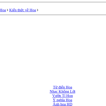
 Hoa
Kiến thức về Hoa
Từ điển Hoa
Nhạc Không Lời
Vườn Tí Hon
Ý nghĩa Hoa
Ảnh hoa HD