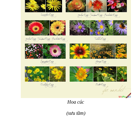
Hoa cúc
(sưu tầm)