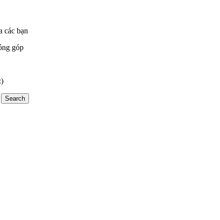
a các bạn
óng góp
:)