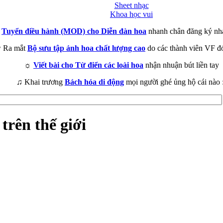
Sheet nhạc
Khoa học vui
►
Tuyển điều hành (MOD) cho Diễn đàn hoa
nhanh chân đăng ký nh
 Ra mắt
Bộ sưu tập ảnh hoa chất lượng cao
do các thành viên VF đ
☼
Viết bài cho Từ điển các loài hoa
nhận nhuận bút liền tay
♫ Khai trương
Bách hóa di động
mọi người ghé ủng hộ cái nào 
trên thế giới