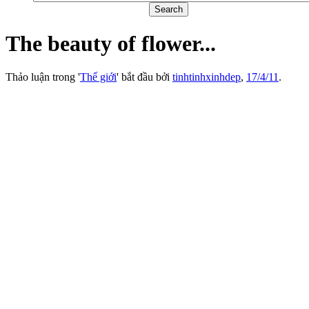
The beauty of flower...
Thảo luận trong '
Thế giới
' bắt đầu bởi
tinhtinhxinhdep
,
17/4/11
.