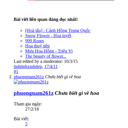
Bài viết liên quan đáng đọc nhất!
[Hoà tấu] - Cánh Hồng Trung Quốc
Snow Flower - Hoa tuyết
999 Roses
Hoa thuỷ tiên
Mưa Hoa Hồng - Triệu Vi
The beauty of flower...
Last edited by a moderator:
10/3/15
tinhtinhxinhdep
,
17/4/11
#1
phuongnam261z
Chưa biết gì về hoa
phuongnam261z
Chưa biết gì về hoa
Tham gia ngày:
27/2/18
Bài viết:
5