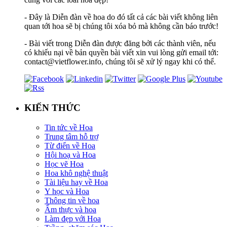
- Đây là Diễn đàn về hoa do đó tất cả các bài viết không liên
quan tới hoa sẽ bị chúng tôi xóa bỏ mà không cần báo trước!
- Bài viết trong Diễn đàn được đăng bởi các thành viên, nếu
có khiếu nại về bản quyền bài viết xin vui lòng gửi email tới:
contact@vietflower.info, chúng tôi sẽ xử lý ngay khi có thể.
KIẾN THỨC
Tin tức về Hoa
Trung tâm hỗ trợ
Từ điển về Hoa
Hội hoạ và Hoa
Học vẽ Hoa
Hoa khô nghệ thuật
Tài liệu hay về Hoa
Y học và Hoa
Thông tin về hoa
Ẩm thực và hoa
Làm đẹp với Hoa