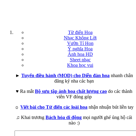
Từ điển Hoa
Nhạc Không Lời
Vườn Tí Hon
Ý nghĩa Hoa
Ảnh hoa HD
Sheet nhạc
Khoa học vui
►
Tuyển điều hành (MOD) cho Diễn đàn hoa
nhanh chân
đăng ký nha các bạn
♥ Ra mắt
Bộ sưu tập ảnh hoa chất lượng cao
do các thành
viên VF đóng góp
☼
Viết bài cho Từ điển các loài hoa
nhận nhuận bút liền tay
♫ Khai trương
Bách hóa di động
mọi người ghé ủng hộ cái
nào :)