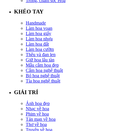
Trồng, chăm sóc Hoa
KHÉO TAY
Handmade
Làm hoa voan
Làm hoa giấy
Làm hoa nhựa
Làm hoa đất
Làm hoa cườm
Thêu và đan len
Giữ hoa lâu tàn
Mẫu cắm hoa đẹp
Cắm hoa nghệ thuật
Bó hoa nghệ thuật
Tỉa hoa nghệ thuật
GIẢI TRÍ
Ảnh hoa đẹp
Nhạc về hoa
Phim về hoa
Tản mạn về hoa
Thơ về hoa
Truyện về hoa