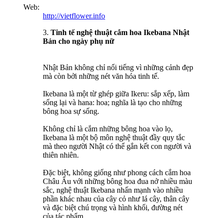
Web:
http://vietflower.info
3.
Tinh tế nghệ thuật cắm hoa Ikebana Nhật
Bản cho ngày phụ nữ
Nhật Bản không chỉ nổi tiếng vì những cảnh đẹp
mà còn bởi những nét văn hóa tinh tế.
Ikebana là một từ ghép giữa Ikeru: sắp xếp, làm
sống lại và hana: hoa; nghĩa là tạo cho những
bông hoa sự sống.
Không chỉ là cắm những bông hoa vào lọ,
Ikebana là một bộ môn nghệ thuật đầy quy tắc
mà theo người Nhật có thể gắn kết con người và
thiên nhiên.
Đặc biệt, không giống như phong cách cắm hoa
Châu Âu với những bông hoa đua nở nhiều màu
sắc, nghệ thuật Ikebana nhấn mạnh vào nhiều
phần khác nhau của cây cỏ như lá cây, thân cây
và đặc biệt chú trọng và hình khối, đường nét
của tác phẩm.