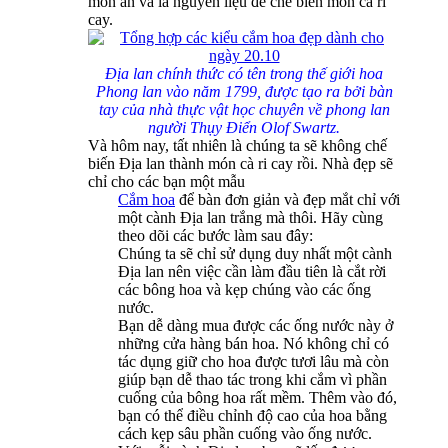
món ăn và là nguyên liệu để chế biến món cà ri
cay.
Địa lan chính thức có tên trong thế giới hoa
Phong lan vào năm 1799, được tạo ra bởi bàn
tay của nhà thực vật học chuyên về phong lan
người Thụy Điển Olof Swartz.
Và hôm nay, tất nhiên là chúng ta sẽ không chế
biến Địa lan thành món cà ri cay rồi. Nhà đẹp sẽ
chỉ cho các bạn một mẫu
Cắm hoa
để bàn đơn giản và đẹp mắt chỉ với
một cành Địa lan trắng mà thôi. Hãy cùng
theo dõi các bước làm sau đây:
Chúng ta sẽ chỉ sử dụng duy nhất một cành
Địa lan nên việc cần làm đầu tiên là cắt rời
các bông hoa và kẹp chúng vào các ống
nước.
Bạn dễ dàng mua được các ống nước này ở
những cửa hàng bán hoa. Nó không chỉ có
tác dụng giữ cho hoa được tươi lâu mà còn
giúp bạn dễ thao tác trong khi cắm vì phần
cuống của bông hoa rất mềm. Thêm vào đó,
bạn có thể điều chỉnh độ cao của hoa bằng
cách kẹp sâu phần cuống vào ống nước.