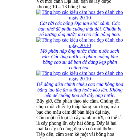
Với mỗi cành Địa lan, bạn sẽ lấy được
khoảng 10 – 13 bông hoa.
Cắt rời các bông Địa lan khỏi cành. Các
bạn nhớ để phần cuống thật dài. Chuẩn bị
số lượng ống nước đủ cho các bông hoa.
Mở phần nắp ống nước thêm nước sạch
vào. Các ống nước có phần miệng làm
bằng cao su để bạn dễ dàng kẹp phần
cuống hoa.
Dễ dàng điều chỉnh chiều cao của bông hoa
bằng tao tác ấn xuống hoặc kéo lên. Không
nên để cuống hoa sát đáy ống nước.
Bây giờ, đến phần thao tác cắm. Chúng tôi
chọn một chiếc lọ thấp bằng kim loại, màu
bạc cho mẫu cắm để bàn hiện đại này.
Cắm một số loại lá cây xanh mướt, có thể là
lá cây phong lữ, cây hải đồng. Đây là hai
loại lá cây có dáng đẹp và có mùi thơm.
Tiếp đến, cắm xem kẽ một vài bông hoa