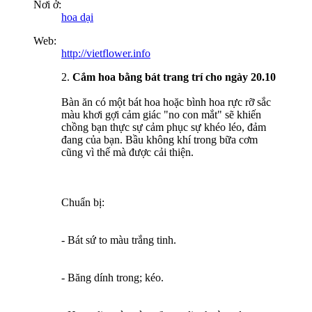
Nơi ở:
hoa dại
Web:
http://vietflower.info
2.
Cắm hoa bằng bát trang trí cho ngày 20.10
Bàn ăn có một bát hoa hoặc bình hoa rực rỡ sắc
màu khơi gợi cảm giác "no con mắt" sẽ khiến
chồng bạn thực sự cảm phục sự khéo léo, đảm
đang của bạn. Bầu không khí trong bữa cơm
cũng vì thế mà được cải thiện.
Chuẩn bị:
- Bát sứ to màu trắng tinh.
- Băng dính trong; kéo.