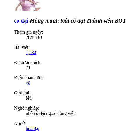
cỏ dại
Mỏng manh loài cỏ dại
Thành viên BQT
Tham gia ngày:
28/11/10
Bài viết:
1,534
Đã được thích:
71
Điểm thành tích:
48
Giới tính:
Nữ
Nghề nghiệp:
nhổ cỏ dại ngoài công viên
Nơi ở:
hoa dại