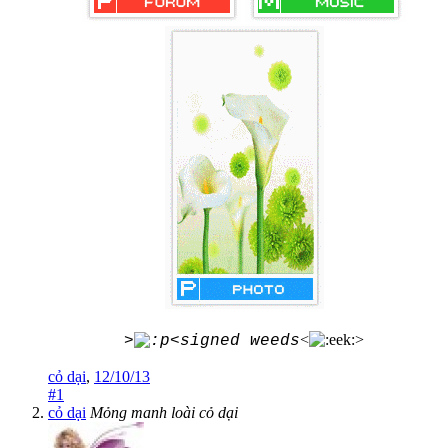
<
>
>
<signed weeds
cỏ dại
,
12/10/13
#1
cỏ dại
Mỏng manh loài cỏ dại