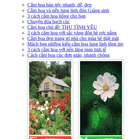
Cắm hoa bàn tiệc nhanh, dễ, đẹp
Cắm hoa và nến lung linh đón Giáng sinh
3 cách cắm hoa hồng cho bạn
Chuyện đóa bạch cúc
Cắm hoa chủ đề: THU TÌNH YÊU
3 cách cắm hoa với sắc vàng đón hè rực nắng
Cắm hoa đẹp trang trí nhà cho mùa hè thật mát
Mách bạn những kiểu cắm hoa lung linh tặng mẹ
3 cách cắm hoa với nến lãng mạn tinh tế
Cách cắm hoa cúc đơn giản, nhanh chóng