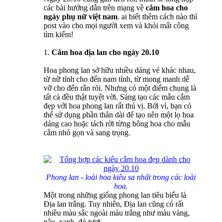
các bài hướng dẫn trên mạng về
cắm hoa cho
ngày phụ nữ việt nam
. ai biết thêm cách nào thì
post vào cho mọi người xem và khỏi mất công
tìm kiếm!
1.
Cắm hoa địa lan cho ngày 20.10
Hoa phong lan sở hữu nhiều dáng vẻ khác nhau,
từ nữ tính cho đến nam tính, từ mong manh dễ
vỡ cho đến rắn rỏi. Nhưng có một điểm chung là
tất cả đều thật tuyệt vời. Sáng tạo các mẫu cắm
đẹp với hoa phong lan rất thú vị. Bởi vì, bạn có
thể sử dụng phần thân dài để tạo nên một lọ hoa
dáng cao hoặc tách rời từng bông hoa cho mẫu
cắm nhỏ gọn và sang trọng.
Phong lan - loài hoa kiêu sa nhất trong các loài
hoa.
Một trong những giống phong lan tiêu biểu là
Địa lan trắng. Tuy nhiên, Địa lan cũng có rất
nhiều màu sắc ngoài màu trắng như màu vàng,
nâu, xanh, đỏ tươi...