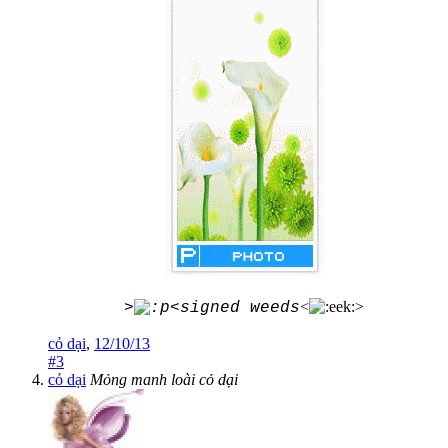
<
>
>
<signed weeds
cỏ dại
,
12/10/13
#3
cỏ dại
Mỏng manh loài cỏ dại