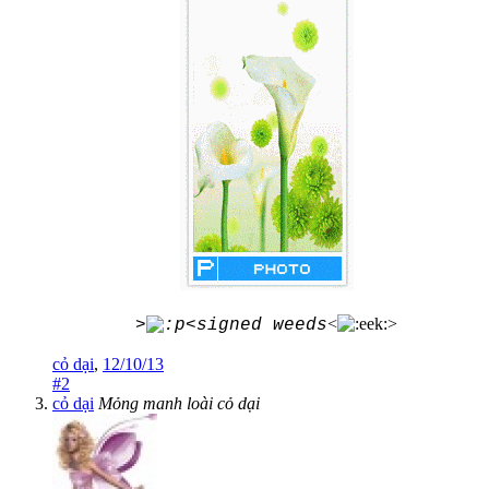
<
>
>
<signed weeds
cỏ dại
,
12/10/13
#2
cỏ dại
Mỏng manh loài cỏ dại