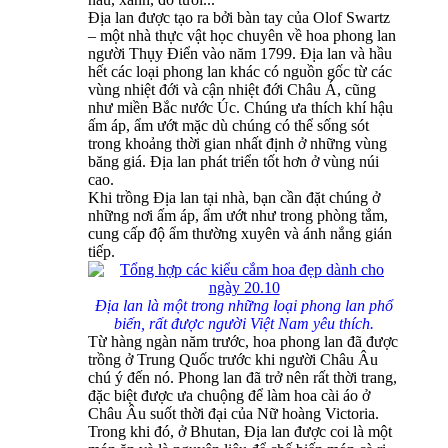
Địa lan được tạo ra bởi bàn tay của Olof Swartz
– một nhà thực vật học chuyên về hoa phong lan
người Thụy Điển vào năm 1799. Địa lan và hầu
hết các loại phong lan khác có nguồn gốc từ các
vùng nhiệt đới và cận nhiệt đới Châu Á, cũng
như miền Bắc nước Úc. Chúng ưa thích khí hậu
ấm áp, ẩm ướt mặc dù chúng có thể sống sót
trong khoảng thời gian nhất định ở những vùng
băng giá. Địa lan phát triển tốt hơn ở vùng núi
cao.
Khi trồng Địa lan tại nhà, bạn cần đặt chúng ở
những nơi ấm áp, ẩm ướt như trong phòng tắm,
cung cấp độ ẩm thường xuyên và ánh nắng gián
tiếp.
Địa lan là một trong những loại phong lan phổ
biến, rất được người Việt Nam yêu thích.
Từ hàng ngàn năm trước, hoa phong lan đã được
trồng ở Trung Quốc trước khi người Châu Âu
chú ý đến nó. Phong lan đã trở nên rất thời trang,
đặc biệt được ưa chuộng để làm hoa cài áo ở
Châu Âu suốt thời đại của Nữ hoàng Victoria.
Trong khi đó, ở Bhutan, Địa lan được coi là một