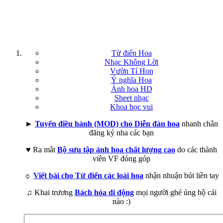
Từ điển Hoa
Nhạc Không Lời
Vườn Tí Hon
Ý nghĩa Hoa
Ảnh hoa HD
Sheet nhạc
Khoa học vui
►
Tuyển điều hành (MOD) cho Diễn đàn hoa
nhanh chân
đăng ký nha các bạn
♥ Ra mắt
Bộ sưu tập ảnh hoa chất lượng cao
do các thành
viên VF đóng góp
☼
Viết bài cho Từ điển các loài hoa
nhận nhuận bút liền tay
♫ Khai trương
Bách hóa di động
mọi người ghé ủng hộ cái
nào :)