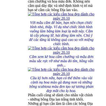
cẩm chướng và hoa mẫu đơn. Không nên
cắm quá dày đặc và nhớ định hình vị trí mà
bạn sẽ cắm các bông Địa lan vào.
Với mẫu cắm để bàn, bạn nên chọn chiếc
bình nhỏ, thấp. Ví dụ như chiếc bình hình
vuông làm bằng kim loại lạ mắt này. Cắm
lá cây phong lữ, hải đồng làm nền. Chú ý
để các tầng lá không quá cao so với miệng
chiếc bình.
Cắm xem kẽ hoa cẩm chướng và mẫu đơn
màu sắc rực rỡ như màu đỏ tím, hồng vân
anh...
Cầu kỳ hơn nữa, bạn có thể thêm vào vài
cành nụ hoa mào gà đang non và những
bông scabiosa màu đen tạo sự tương phản
đẹp mắt cho lọ hoa.
Phần cuối cùng sẽ dành cho nhân vật chính
- những bông Địa lan trắng tinh khôi.
Những gì bạn cần làm là cắm các bông Địa