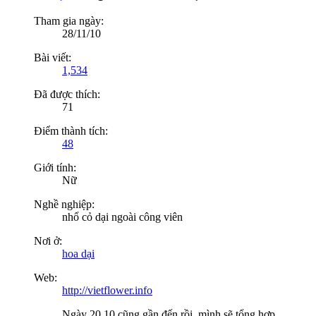
Tham gia ngày:
28/11/10
Bài viết:
1,534
Đã được thích:
71
Điểm thành tích:
48
Giới tính:
Nữ
Nghề nghiệp:
nhổ cỏ dại ngoài công viên
Nơi ở:
hoa dại
Web:
http://vietflower.info
Ngày 20.10 cũng gần đến rồi, mình sẽ tổng hợp