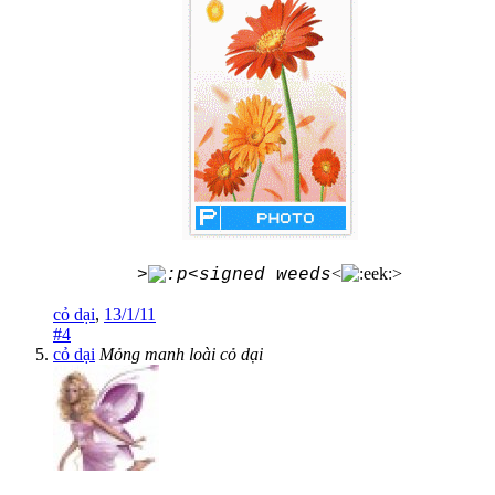
<
>
>
<signed weeds
cỏ dại
,
13/1/11
#4
cỏ dại
Mỏng manh loài cỏ dại