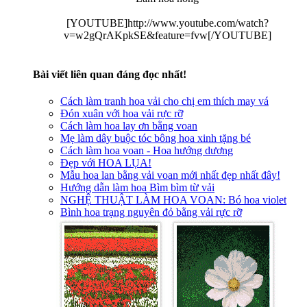
[YOUTUBE]http://www.youtube.com/watch?
v=w2gQrAKpkSE&feature=fvw[/YOUTUBE]​
Bài viết liên quan đáng đọc nhất!
Cách làm tranh hoa vải cho chị em thích may vá
Đón xuân với hoa vải rực rỡ
Cách làm hoa lay ơn bằng voan
Mẹ làm dây buộc tóc bông hoa xinh tặng bé
Cách làm hoa voan - Hoa hướng dương
Đẹp với HOA LỤA!
Mẫu hoa lan bằng vải voan mới nhất đẹp nhất đây!
Hướng dẫn làm hoa Bìm bìm từ vải
NGHỆ THUẬT LÀM HOA VOAN: Bó hoa violet
Bình hoa trạng nguyên đỏ bằng vải rực rỡ