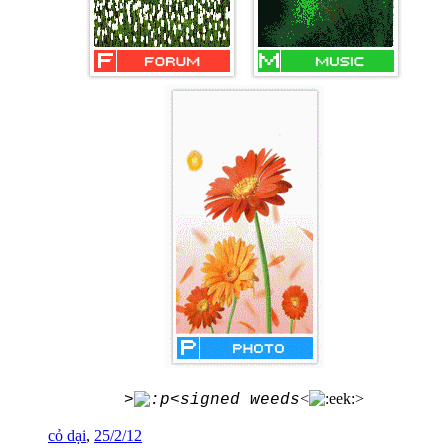
<
>
>
<signed weeds
cỏ dại
,
25/2/12