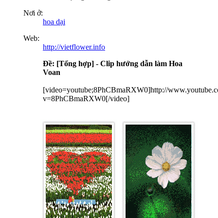
Nơi ở:
hoa dại
Web:
http://vietflower.info
Ðề: [Tổng hợp] - Clip hướng dẫn làm Hoa
Voan
[video=youtube;8PhCBmaRXW0]http://www.youtube.c
v=8PhCBmaRXW0[/video]