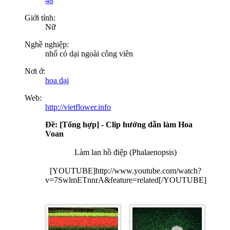
48
Giới tính:
Nữ
Nghề nghiệp:
nhổ cỏ dại ngoài công viên
Nơi ở:
hoa dại
Web:
http://vietflower.info
Ðề: [Tổng hợp] - Clip hướng dẫn làm Hoa
Voan
Làm lan hồ điệp (Phalaenopsis)
[YOUTUBE]http://www.youtube.com/watch?
v=7SwlmETnnrA&feature=related[/YOUTUBE]​