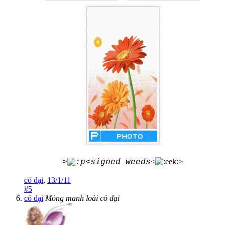
<
>
>
<signed weeds
cỏ dại
,
13/1/11
#5
cỏ dại
Mỏng manh loài cỏ dại