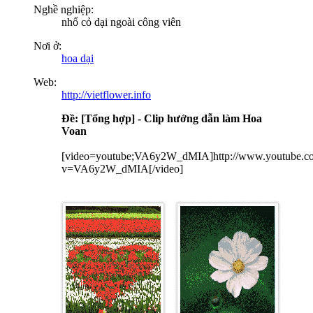
Nghề nghiệp:
nhổ cỏ dại ngoài công viên
Nơi ở:
hoa dại
Web:
http://vietflower.info
Ðề: [Tổng hợp] - Clip hướng dẫn làm Hoa
Voan
[video=youtube;VA6y2W_dMIA]http://www.youtube.c
v=VA6y2W_dMIA[/video]