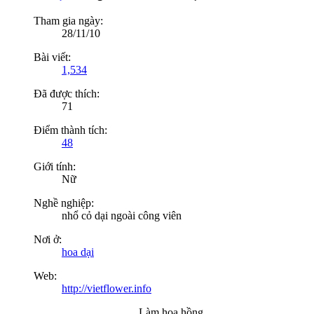
Tham gia ngày:
28/11/10
Bài viết:
1,534
Đã được thích:
71
Điểm thành tích:
48
Giới tính:
Nữ
Nghề nghiệp:
nhổ cỏ dại ngoài công viên
Nơi ở:
hoa dại
Web:
http://vietflower.info
Làm hoa hồng