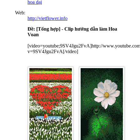
hoa dại
Web:
http://vietflower.info
Ðề: [Tổng hợp] - Clip hướng dẫn làm Hoa
Voan
[video=youtube;9SV4Jgu2FvA]http://www.youtube.com
v=9SV4Jgu2FvA[/video]