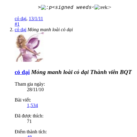
<
>
>
<signed weeds
cỏ dại
,
13/1/11
#1
cỏ dại
Mỏng manh loài cỏ dại
cỏ dại
Mỏng manh loài cỏ dại
Thành viên BQT
Tham gia ngày:
28/11/10
Bài viết:
1,534
Đã được thích:
71
Điểm thành tích: