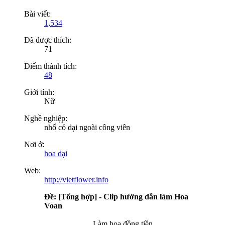
Bài viết:
1,534
Đã được thích:
71
Điểm thành tích:
48
Giới tính:
Nữ
Nghề nghiệp:
nhổ cỏ dại ngoài công viên
Nơi ở:
hoa dại
Web:
http://vietflower.info
Ðề: [Tổng hợp] - Clip hướng dẫn làm Hoa
Voan
Làm hoa đồng tiền