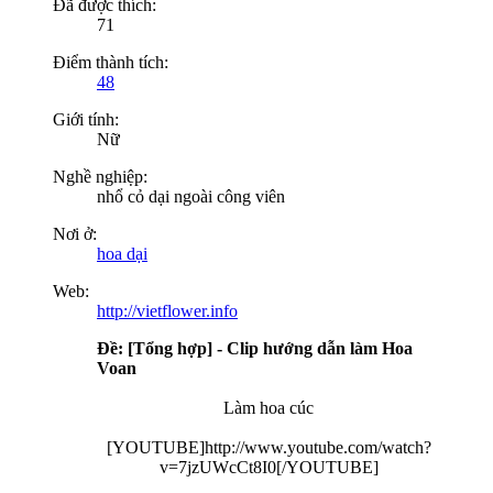
Đã được thích:
71
Điểm thành tích:
48
Giới tính:
Nữ
Nghề nghiệp:
nhổ cỏ dại ngoài công viên
Nơi ở:
hoa dại
Web:
http://vietflower.info
Ðề: [Tổng hợp] - Clip hướng dẫn làm Hoa
Voan
Làm hoa cúc
[YOUTUBE]http://www.youtube.com/watch?
v=7jzUWcCt8I0[/YOUTUBE]​