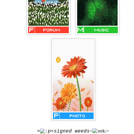
<
>
>
<signed weeds