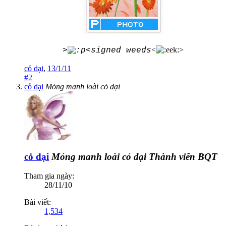
<
>
>
<signed weeds
cỏ dại
,
13/1/11
#2
cỏ dại
Mỏng manh loài cỏ dại
cỏ dại
Mỏng manh loài cỏ dại
Thành viên BQT
Tham gia ngày:
28/11/10
Bài viết:
1,534