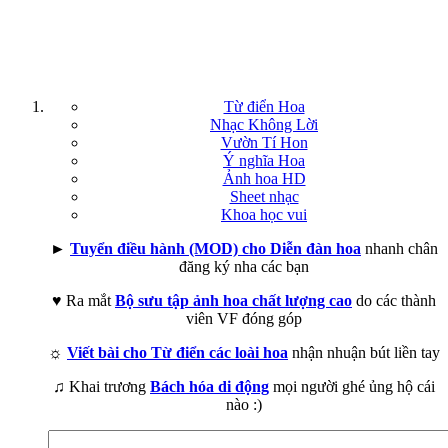
Từ điển Hoa
Nhạc Không Lời
Vườn Tí Hon
Ý nghĩa Hoa
Ảnh hoa HD
Sheet nhạc
Khoa học vui
►
Tuyển điều hành (MOD) cho Diễn đàn hoa
nhanh chân
đăng ký nha các bạn
♥ Ra mắt
Bộ sưu tập ảnh hoa chất lượng cao
do các thành
viên VF đóng góp
☼
Viết bài cho Từ điển các loài hoa
nhận nhuận bút liền tay
♫ Khai trương
Bách hóa di động
mọi người ghé ủng hộ cái
nào :)