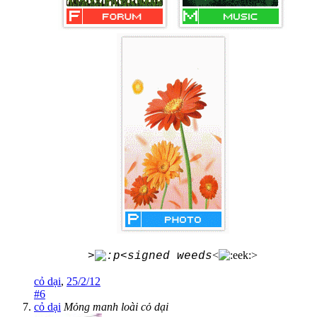
<
>
>
<signed weeds
cỏ dại
,
25/2/12
#6
cỏ dại
Mỏng manh loài cỏ dại