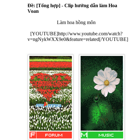
Ðề: [Tổng hợp] - Clip hướng dẫn làm Hoa
Voan
Làm hoa hồng môn
[YOUTUBE]http://www.youtube.com/watch?
v=ngNykWXX9e0&feature=related[/YOUTUBE]​