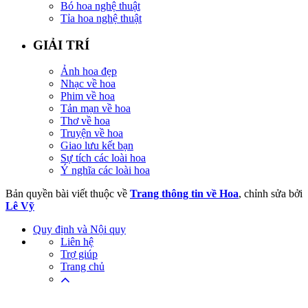
Bó hoa nghệ thuật
Tỉa hoa nghệ thuật
GIẢI TRÍ
Ảnh hoa đẹp
Nhạc về hoa
Phim về hoa
Tản mạn về hoa
Thơ về hoa
Truyện về hoa
Giao lưu kết bạn
Sự tích các loài hoa
Ý nghĩa các loài hoa
Bản quyền bài viết thuộc về
Trang thông tin về Hoa
, chỉnh sửa bởi
Lê Vỹ
Quy định và Nội quy
Liên hệ
Trợ giúp
Trang chủ