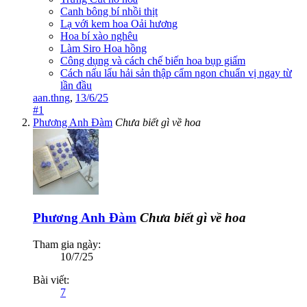
Canh bông bí nhồi thịt
Lạ với kem hoa Oải hương
Hoa bí xào nghêu
Làm Siro Hoa hồng
Công dụng và cách chế biến hoa bụp giấm
Cách nấu lẩu hải sản thập cẩm ngon chuẩn vị ngay từ
lần đầu
aan.thng
,
13/6/25
#1
Phương Anh Đàm
Chưa biết gì về hoa
Phương Anh Đàm
Chưa biết gì về hoa
Tham gia ngày:
10/7/25
Bài viết:
7