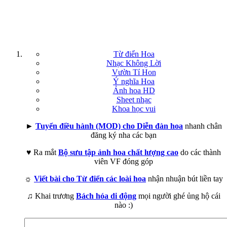
Từ điển Hoa
Nhạc Không Lời
Vườn Tí Hon
Ý nghĩa Hoa
Ảnh hoa HD
Sheet nhạc
Khoa học vui
►
Tuyển điều hành (MOD) cho Diễn đàn hoa
nhanh chân
đăng ký nha các bạn
♥ Ra mắt
Bộ sưu tập ảnh hoa chất lượng cao
do các thành
viên VF đóng góp
☼
Viết bài cho Từ điển các loài hoa
nhận nhuận bút liền tay
♫ Khai trương
Bách hóa di động
mọi người ghé ủng hộ cái
nào :)