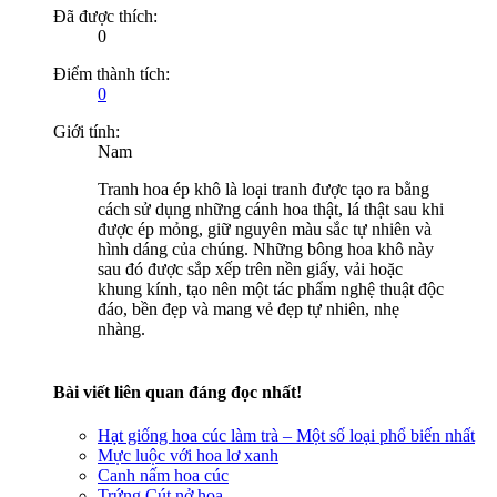
Đã được thích:
0
Điểm thành tích:
0
Giới tính:
Nam
Tranh hoa ép khô là loại tranh được tạo ra bằng
cách sử dụng những cánh hoa thật, lá thật sau khi
được ép mỏng, giữ nguyên màu sắc tự nhiên và
hình dáng của chúng. Những bông hoa khô này
sau đó được sắp xếp trên nền giấy, vải hoặc
khung kính, tạo nên một tác phẩm nghệ thuật độc
đáo, bền đẹp và mang vẻ đẹp tự nhiên, nhẹ
nhàng.
Bài viết liên quan đáng đọc nhất!
Hạt giống hoa cúc làm trà – Một số loại phổ biến nhất
Mực luộc với hoa lơ xanh
Canh nấm hoa cúc
Trứng Cút nở hoa