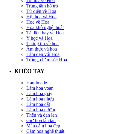
Tin tức về Hoa
Trung tâm hỗ trợ
Từ điển về Hoa
Hội hoạ và Hoa
Học vẽ Hoa
Hoa khô nghệ thuật
Tài liệu hay về Hoa
Y học và Hoa
Thông tin về hoa
Ẩm thực và hoa
Làm đẹp với Hoa
Trồng, chăm sóc Hoa
KHÉO TAY
Handmade
Làm hoa voan
Làm hoa giấy
Làm hoa nhựa
Làm hoa đất
Làm hoa cườm
Thêu và đan len
Giữ hoa lâu tàn
Mẫu cắm hoa đẹp
Cắm hoa nghệ thuật