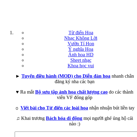
Từ điển Hoa
Nhạc Không Lời
Vườn Tí Hon
Ý nghĩa Hoa
Ảnh hoa HD
Sheet nhạc
Khoa học vui
►
Tuyển điều hành (MOD) cho Diễn đàn hoa
nhanh chân
đăng ký nha các bạn
♥ Ra mắt
Bộ sưu tập ảnh hoa chất lượng cao
do các thành
viên VF đóng góp
☼
Viết bài cho Từ điển các loài hoa
nhận nhuận bút liền tay
♫ Khai trương
Bách hóa di động
mọi người ghé ủng hộ cái
nào :)