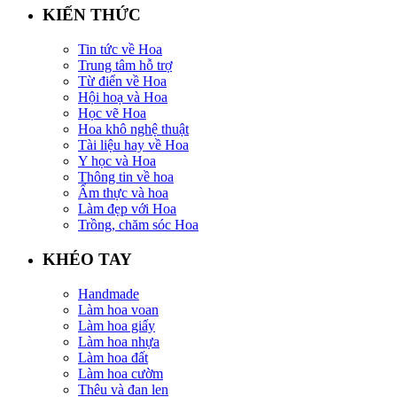
KIẾN THỨC
Tin tức về Hoa
Trung tâm hỗ trợ
Từ điển về Hoa
Hội hoạ và Hoa
Học vẽ Hoa
Hoa khô nghệ thuật
Tài liệu hay về Hoa
Y học và Hoa
Thông tin về hoa
Ẩm thực và hoa
Làm đẹp với Hoa
Trồng, chăm sóc Hoa
KHÉO TAY
Handmade
Làm hoa voan
Làm hoa giấy
Làm hoa nhựa
Làm hoa đất
Làm hoa cườm
Thêu và đan len