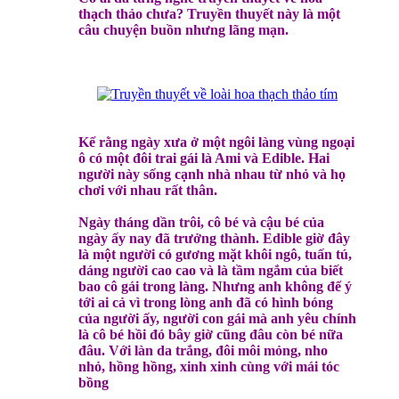
thạch thảo chưa? Truyền thuyết này là một
câu chuyện buồn nhưng lãng mạn.
Kể rằng ngày xưa ở một ngôi làng vùng ngoại
ô có một đôi trai gái là Ami và Edible. Hai
người này sống cạnh nhà nhau từ nhỏ và họ
chơi với nhau rất thân.
Ngày tháng dần trôi, cô bé và cậu bé của
ngày ấy nay đã trưởng thành. Edible giờ đây
là một người có gương mặt khôi ngô, tuấn tú,
dáng người cao cao và là tầm ngắm của biết
bao cô gái trong làng. Nhưng anh không để ý
tới ai cả vì trong lòng anh đã có hình bóng
của người ấy, người con gái mà anh yêu chính
là cô bé hồi đó bây giờ cũng đâu còn bé nữa
đâu. Với làn da trắng, đôi môi mỏng, nho
nhỏ, hồng hồng, xinh xinh cùng với mái tóc
bồng