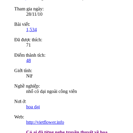
Tham gia ngày:
28/11/10
Bài viết:
1,534
Đã được thích:
71
Điểm thành tích:
48
Giới tính:
Nữ
Nghề nghiệp:
nhổ cỏ dại ngoài công viên
Nơi ở:
hoa dại
Web:
http://vietflower.info
Có ai đã từng nghe truyền thuyết về hoa