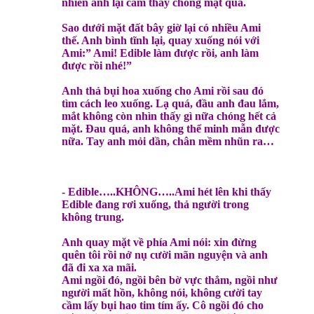
nhiên anh lại cảm thấy chóng mặt quá.
Sao dưới mặt đất bây giờ lại có nhiều Ami
thế. Anh bình tĩnh lại, quay xuống nói với
Ami:” Ami! Edible làm được rồi, anh làm
được rồi nhé!”
Anh thả bụi hoa xuống cho Ami rồi sau đó
tìm cách leo xuống. Lạ quá, đầu anh đau lắm,
mắt không còn nhìn thấy gì nữa chóng hết cả
mặt. Đau quá, anh không thể minh mẫn được
nữa. Tay anh mỏi dần, chân mềm nhũn ra…
- Edible…..KHÔNG…..Ami hét lên khi thấy
Edible đang rơi xuống, thả người trong
không trung.
Anh quay mặt về phía Ami nói: xin đừng
quên tôi rồi nở nụ cười mãn nguyện và anh
đã đi xa xa mãi.
Ami ngồi đó, ngồi bên bờ vực thẳm, ngồi như
người mất hồn, không nói, không cười tay
cầm lấy bụi hao tim tím ấy. Cô ngồi đó cho