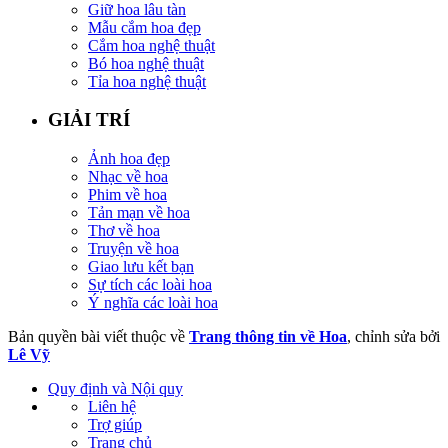
Giữ hoa lâu tàn
Mẫu cắm hoa đẹp
Cắm hoa nghệ thuật
Bó hoa nghệ thuật
Tỉa hoa nghệ thuật
GIẢI TRÍ
Ảnh hoa đẹp
Nhạc về hoa
Phim về hoa
Tản mạn về hoa
Thơ về hoa
Truyện về hoa
Giao lưu kết bạn
Sự tích các loài hoa
Ý nghĩa các loài hoa
Bản quyền bài viết thuộc về
Trang thông tin về Hoa
, chỉnh sửa bởi
Lê Vỹ
Quy định và Nội quy
Liên hệ
Trợ giúp
Trang chủ