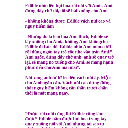
Edible nhìn lên bụi hoa rồi nói với Ami:- Ami
đứng đây chờ tôi, tôi sẽ hái xuống cho Ami
- không không được. Edible vách núi cao và
nguy hiểm lắm
- Nhưng đó là loài hoa Ami thích, Edible sẽ
lấy xuống cho Ami.- không, Ami khôngcho
Edible đi.Lúc đó, Edible nhìn Ami mỉm cười
rồi dùng ngón tay trỏ cốc nhẹ vào trán Ami.”
Ami ngốc, đứng đây chờ anh, anh sẽ quay trở
lại, sẽ mang nó xuống cho Ami, sẽ mang hạnh
phúc đến cho Ami mãi mãi”.
Nói xong anh từ từ leo lên vách núi ấy. MẶc
cho Ami ngăn cản. Vách núi cao dựng đứng
thật nguy hiểm không cẩn thận trượt chân
thôi là mất mạng ngay.
“Được rồi cuối cùng thì Edible cũng làm
được” Edible nắm được bụi hoa trong tay
quay xuống nói với Ami nhưng tại sao tự