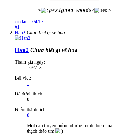
<
>
>
<signed weeds
cỏ dại
,
17/4/13
#1
Han2
Chưa biết gì về hoa
Han2
Chưa biết gì về hoa
Tham gia ngày:
16/4/13
Bài viết:
1
Đã được thích:
0
Điểm thành tích:
0
Một câu truyện buồn, nhưng mình thích hoa
thạch thảo tím