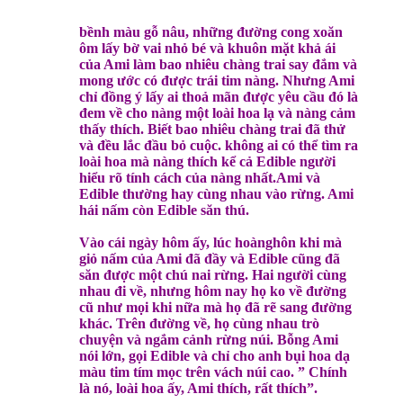
bềnh màu gỗ nâu, những đường cong xoăn
ôm lấy bờ vai nhỏ bé và khuôn mặt khả ái
của Ami làm bao nhiêu chàng trai say đắm và
mong ước có được trái tim nàng. Nhưng Ami
chỉ đồng ý lấy ai thoả mãn được yêu cầu đó là
đem về cho nàng một loài hoa lạ và nàng cảm
thấy thích. Biết bao nhiêu chàng trai đã thử
và đều lắc đầu bỏ cuộc. không ai có thể tìm ra
loài hoa mà nàng thích kể cả Edible người
hiểu rõ tính cách của nàng nhất.Ami và
Edible thường hay cùng nhau vào rừng. Ami
hái nấm còn Edible săn thú.
Vào cái ngày hôm ấy, lúc hoànghôn khi mà
giỏ nấm của Ami đã đầy và Edible cũng đã
săn được một chú nai rừng. Hai người cùng
nhau đi về, nhưng hôm nay họ ko về đường
cũ như mọi khi nữa mà họ đã rẽ sang đường
khác. Trên đường về, họ cùng nhau trò
chuyện và ngắm cảnh rừng núi. Bỗng Ami
nói lớn, gọi Edible và chỉ cho anh bụi hoa dạ
màu tim tím mọc trên vách núi cao. ” Chính
là nó, loài hoa ấy, Ami thích, rất thích”.