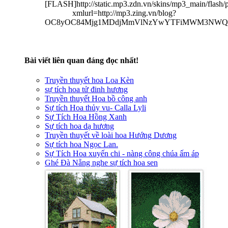
[FLASH]http://static.mp3.zdn.vn/skins/mp3_main/flash/
xmlurl=http://mp3.zing.vn/blog?
OC8yOC84Mjg1MDdjMmVlNzYwYTFiMWM3NWQ2Mj
Bài viết liên quan đáng đọc nhất!
Truyền thuyết hoa Loa Kèn
sự tích hoa tử đinh hương
Truyền thuyết Hoa bồ công anh
Sự tích Hoa thủy vu- Calla Lyli
Sự Tích Hoa Hồng Xanh
Sự tích hoa dạ hương
Truyền thuyết về loài hoa Hướng Dương
Sự tích hoa Ngọc Lan.
Sự Tích Hoa xuyến chi - nàng công chúa ấm áp
Ghé Đà Nẵng nghe sự tích hoa sen