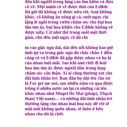
đến khi người trong làng vào tìm kiếm và đưa
cô về. Một mình cô về được thôi còn Edible
thì giờ đã không về được nữa rồi. Ami không
khóc, cô không ăn uống gì cả, suốt ngày chỉ
lặng lẽ ngồi trong vườn chăm sóc cho bụi hoa
tim tím ấy, bụi hoa khiến cho Edible không về
được nữa. Cứ như thế trong suốt một thời
gian, cho đến một ngày cô đã chì
m vào giấc ngủ dài, dài đến nỗi không bao giờ
tỉnh lại và trong giấc ngủ đó chắc chắn 1 điều
rằng cô và Edible đã gặp được nhau và họ là
của nhau mãi mãi. Sau khi ami chết đi loài
hoa tim tím ấy được người dân trong làng
chăm sóc cẩn thận. Ai ai cũng thương xót cho
đôi tình nhân trẻ. Ban đầu họ đặt tên cho nó
là For get me not, sau nhìêu năm và qua được
trồng ở nhiều nước nó lại có những cái tên
khác nhau như Muget De Mai (pháp), Thạch
thảo( Việt nam)… và những đôi tình nhân trẻ
thường tặng cho nhau loài hoa này để rồi sẽ
mãi mãi không quên nhau, sẽ luôn ở bên
nhau cho dù là chết.