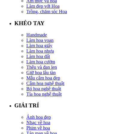
Ẩm thực và hoa
Làm đẹp với Hoa
Trồng, chăm sóc Hoa
KHÉO TAY
Handmade
Làm hoa voan
Làm hoa giấy
Làm hoa nhựa
Làm hoa đất
Làm hoa cườm
Thêu và đan len
Giữ hoa lâu tàn
Mẫu cắm hoa đẹp
Cắm hoa nghệ thuật
Bó hoa nghệ thuật
Tỉa hoa nghệ thuật
GIẢI TRÍ
Ảnh hoa đẹp
Nhạc về hoa
Phim về hoa
Tản mạn về hoa