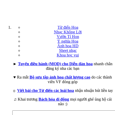
Từ điển Hoa
Nhạc Không Lời
Vườn Tí Hon
Ý nghĩa Hoa
Ảnh hoa HD
Sheet nhạc
Khoa học vui
►
Tuyển điều hành (MOD) cho Diễn đàn hoa
nhanh chân
đăng ký nha các bạn
♥ Ra mắt
Bộ sưu tập ảnh hoa chất lượng cao
do các thành
viên VF đóng góp
☼
Viết bài cho Từ điển các loài hoa
nhận nhuận bút liền tay
♫ Khai trương
Bách hóa di động
mọi người ghé ủng hộ cái
nào :)