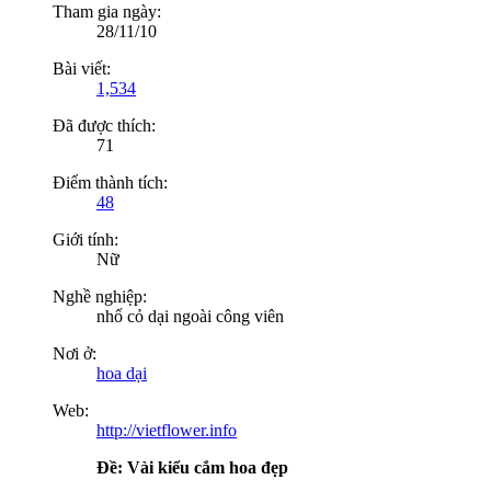
Tham gia ngày:
28/11/10
Bài viết:
1,534
Đã được thích:
71
Điểm thành tích:
48
Giới tính:
Nữ
Nghề nghiệp:
nhổ cỏ dại ngoài công viên
Nơi ở:
hoa dại
Web:
http://vietflower.info
Ðề: Vài kiểu cắm hoa đẹp