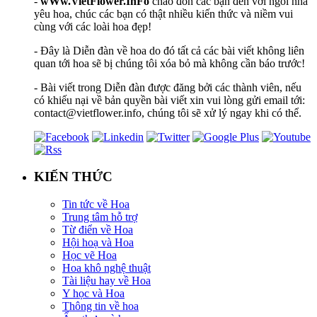
-
wWw.VietFlower.InFo
chào đón các bạn đến với ngôi nhà
yêu hoa, chúc các bạn có thật nhiều kiến thức và niềm vui
cùng với các loài hoa đẹp!
- Đây là Diễn đàn về hoa do đó tất cả các bài viết không liên
quan tới hoa sẽ bị chúng tôi xóa bỏ mà không cần báo trước!
- Bài viết trong Diễn đàn được đăng bởi các thành viên, nếu
có khiếu nại về bản quyền bài viết xin vui lòng gửi email tới:
contact@vietflower.info, chúng tôi sẽ xử lý ngay khi có thể.
KIẾN THỨC
Tin tức về Hoa
Trung tâm hỗ trợ
Từ điển về Hoa
Hội hoạ và Hoa
Học vẽ Hoa
Hoa khô nghệ thuật
Tài liệu hay về Hoa
Y học và Hoa
Thông tin về hoa