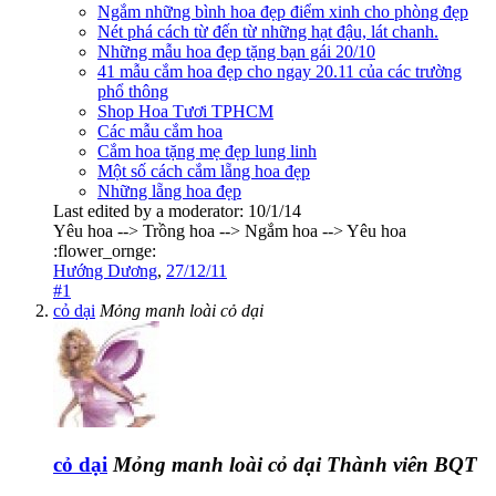
Ngắm những bình hoa đẹp điểm xinh cho phòng đẹp
Nét phá cách từ đến từ những hạt đậu, lát chanh.
Những mẫu hoa đẹp tặng bạn gái 20/10
41 mẫu cắm hoa đẹp cho ngay 20.11 của các trường
phổ thông
Shop Hoa Tươi TPHCM
Các mẫu cắm hoa
Cắm hoa tặng mẹ đẹp lung linh
Một số cách cắm lẵng hoa đẹp
Những lẵng hoa đẹp
Last edited by a moderator:
10/1/14
Yêu hoa --> Trồng hoa --> Ngắm hoa --> Yêu hoa
:flower_ornge:
Hướng Dương
,
27/12/11
#1
cỏ dại
Mỏng manh loài cỏ dại
cỏ dại
Mỏng manh loài cỏ dại
Thành viên BQT