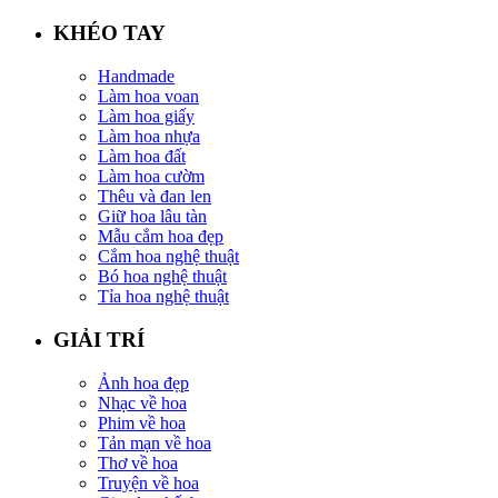
KHÉO TAY
Handmade
Làm hoa voan
Làm hoa giấy
Làm hoa nhựa
Làm hoa đất
Làm hoa cườm
Thêu và đan len
Giữ hoa lâu tàn
Mẫu cắm hoa đẹp
Cắm hoa nghệ thuật
Bó hoa nghệ thuật
Tỉa hoa nghệ thuật
GIẢI TRÍ
Ảnh hoa đẹp
Nhạc về hoa
Phim về hoa
Tản mạn về hoa
Thơ về hoa
Truyện về hoa