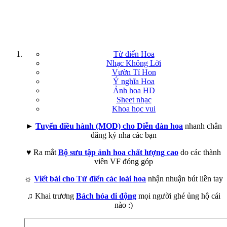
Từ điển Hoa
Nhạc Không Lời
Vườn Tí Hon
Ý nghĩa Hoa
Ảnh hoa HD
Sheet nhạc
Khoa học vui
►
Tuyển điều hành (MOD) cho Diễn đàn hoa
nhanh chân
đăng ký nha các bạn
♥ Ra mắt
Bộ sưu tập ảnh hoa chất lượng cao
do các thành
viên VF đóng góp
☼
Viết bài cho Từ điển các loài hoa
nhận nhuận bút liền tay
♫ Khai trương
Bách hóa di động
mọi người ghé ủng hộ cái
nào :)