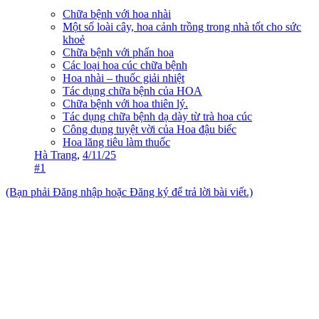
Chữa bệnh với hoa nhài
Một số loài cây, hoa cảnh trồng trong nhà tốt cho sức
khoẻ
Chữa bệnh với phấn hoa
Các loại hoa cúc chữa bệnh
Hoa nhài – thuốc giải nhiệt
Tác dụng chữa bệnh của HOA
Chữa bệnh với hoa thiên lý.
Tác dụng chữa bệnh dạ dày từ trà hoa cúc
Công dụng tuyệt vời của Hoa đậu biếc
Hoa lăng tiêu làm thuốc
Hà Trang
,
4/11/25
#1
(Bạn phải Đăng nhập hoặc Đăng ký để trả lời bài viết.)