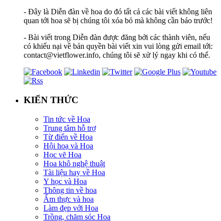
- Đây là Diễn đàn về hoa do đó tất cả các bài viết không liên
quan tới hoa sẽ bị chúng tôi xóa bỏ mà không cần báo trước!
- Bài viết trong Diễn đàn được đăng bởi các thành viên, nếu
có khiếu nại về bản quyền bài viết xin vui lòng gửi email tới:
contact@vietflower.info, chúng tôi sẽ xử lý ngay khi có thể.
KIẾN THỨC
Tin tức về Hoa
Trung tâm hỗ trợ
Từ điển về Hoa
Hội hoạ và Hoa
Học vẽ Hoa
Hoa khô nghệ thuật
Tài liệu hay về Hoa
Y học và Hoa
Thông tin về hoa
Ẩm thực và hoa
Làm đẹp với Hoa
Trồng, chăm sóc Hoa