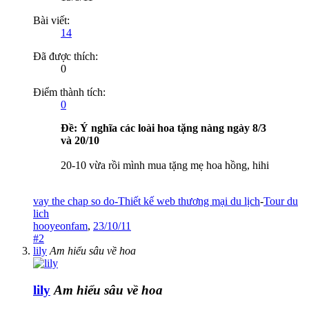
Bài viết:
14
Đã được thích:
0
Điểm thành tích:
0
Ðề: Ý nghĩa các loài hoa tặng nàng ngày 8/3
và 20/10
20-10 vừa rồi mình mua tặng mẹ hoa hồng, hihi
vay the chap so do-
Thiết kế web thương mại du lịch
-
Tour du
lich
hooyeonfam
,
23/10/11
#2
lily
Am hiểu sâu về hoa
lily
Am hiểu sâu về hoa