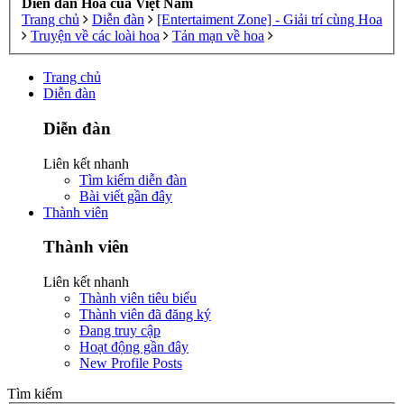
Diễn đàn Hoa của Việt Nam
Trang chủ
Diễn đàn
[Entertaiment Zone] - Giải trí cùng Hoa
Truyện về các loài hoa
Tản mạn về hoa
Trang chủ
Diễn đàn
Diễn đàn
Liên kết nhanh
Tìm kiếm diễn đàn
Bài viết gần đây
Thành viên
Thành viên
Liên kết nhanh
Thành viên tiêu biểu
Thành viên đã đăng ký
Đang truy cập
Hoạt động gần đây
New Profile Posts
Tìm kiếm