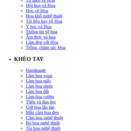
Từ điển về Hoa
Hội hoạ và Hoa
Học vẽ Hoa
Hoa khô nghệ thuật
Tài liệu hay về Hoa
Y học và Hoa
Thông tin về hoa
Ẩm thực và hoa
Làm đẹp với Hoa
Trồng, chăm sóc Hoa
KHÉO TAY
Handmade
Làm hoa voan
Làm hoa giấy
Làm hoa nhựa
Làm hoa đất
Làm hoa cườm
Thêu và đan len
Giữ hoa lâu tàn
Mẫu cắm hoa đẹp
Cắm hoa nghệ thuật
Bó hoa nghệ thuật
Tỉa hoa nghệ thuật