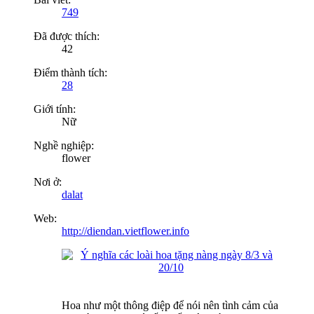
749
Đã được thích:
42
Điểm thành tích:
28
Giới tính:
Nữ
Nghề nghiệp:
flower
Nơi ở:
dalat
Web:
http://diendan.vietflower.info
Hoa như một thông điệp để nói nên tình cảm của