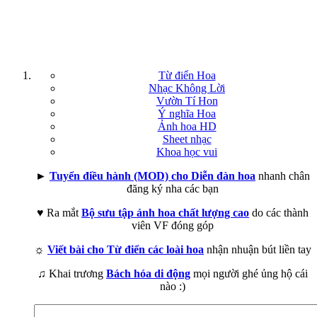
Từ điển Hoa
Nhạc Không Lời
Vườn Tí Hon
Ý nghĩa Hoa
Ảnh hoa HD
Sheet nhạc
Khoa học vui
►
Tuyển điều hành (MOD) cho Diễn đàn hoa
nhanh chân
đăng ký nha các bạn
♥ Ra mắt
Bộ sưu tập ảnh hoa chất lượng cao
do các thành
viên VF đóng góp
☼
Viết bài cho Từ điển các loài hoa
nhận nhuận bút liền tay
♫ Khai trương
Bách hóa di động
mọi người ghé ủng hộ cái
nào :)