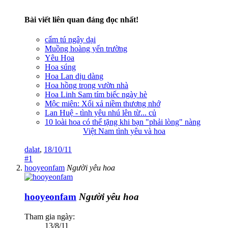
Bài viết liên quan đáng đọc nhất!
cẩm tú ngây dại
Muồng hoàng yến trường
Yêu Hoa
Hoa súng
Hoa Lan dịu dàng
Hoa hồng trong vườn nhà
Hoa Linh Sam tím biếc ngày hè
Mộc miên: Xối xả niềm thương nhớ
Lan Huệ - tình yêu nhú lên từ... củ
10 loài hoa có thể tặng khi bạn "phải lòng" nàng
Việt Nam tình yêu và hoa
dalat
,
18/10/11
#1
hooyeonfam
Người yêu hoa
hooyeonfam
Người yêu hoa
Tham gia ngày:
13/8/11