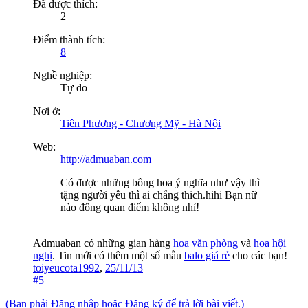
Đã được thích:
2
Điểm thành tích:
8
Nghề nghiệp:
Tự do
Nơi ở:
Tiên Phương - Chương Mỹ - Hà Nội
Web:
http://admuaban.com
Có được những bông hoa ý nghĩa như vậy thì
tặng người yêu thì ai chẳng thich.hihi Bạn nữ
nào đông quan điểm không nhỉ!
Admuaban có những gian hàng
hoa văn phòng
và
hoa hội
nghị
. Tin mới có thêm một số mẫu
balo giá rẻ
cho các bạn!
toiyeucota1992
,
25/11/13
#5
(Bạn phải Đăng nhập hoặc Đăng ký để trả lời bài viết.)