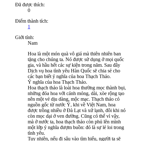
Đã được thích:
0
Điểm thành tích:
1
Giới tính:
Nam
Hoa là một món quà vô giá mà thiên nhiên ban
tặng cho chúng ta. Nó được sử dụng ở mọi quốc
gia, và hầu hết các sự kiện trong năm. Sau đây
Dịch vụ hoa tình yêu Hàn Quốc sẽ chia sẻ cho
các bạn biết ý nghĩa của hoa Thạch Thảo.
Ý nghĩa của hoa Thạch Thảo.
Hoa thạch thảo là loài hoa thường mọc thành bụi,
những đóa hoa với cánh mỏng, dài, xòe rộng tạo
nên một vẻ dịu dàng, mộc mạc. Thạch thảo có
nguồn gốc từ nước Ý, khi về Việt Nam, hoa
được trồng nhiều ở Đà Lạt và xứ lạnh, đôi khi nó
còn mọc dại ở ven đường. Cũng có thể vì vậy,
mà ở nước ta, hoa thạch thảo còn phủ lên mình
một lớp ý nghĩa đượm buồn: đó là sự lẻ loi trong
tình yêu.
Tuy nhiên, nếu đi sâu vào tìm hiểu, người ta sẽ