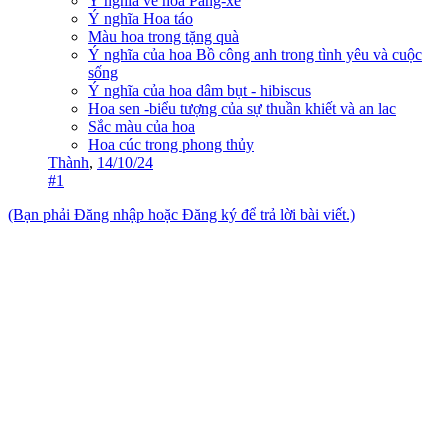
Ý nghĩa về hoa Păng-xê
Ý nghĩa Hoa táo
Màu hoa trong tặng quà
Ý nghĩa của hoa Bồ công anh trong tình yêu và cuộc
sống
Ý nghĩa của hoa dâm bụt - hibiscus
Hoa sen -biểu tượng của sự thuần khiết và an lac
Sắc màu của hoa
Hoa cúc trong phong thủy
Thành
,
14/10/24
#1
(Bạn phải Đăng nhập hoặc Đăng ký để trả lời bài viết.)