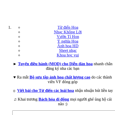
Từ điển Hoa
Nhạc Không Lời
Vườn Tí Hon
Ý nghĩa Hoa
Ảnh hoa HD
Sheet nhạc
Khoa học vui
►
Tuyển điều hành (MOD) cho Diễn đàn hoa
nhanh chân
đăng ký nha các bạn
♥ Ra mắt
Bộ sưu tập ảnh hoa chất lượng cao
do các thành
viên VF đóng góp
☼
Viết bài cho Từ điển các loài hoa
nhận nhuận bút liền tay
♫ Khai trương
Bách hóa di động
mọi người ghé ủng hộ cái
nào :)