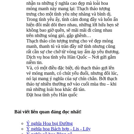
nhận ra những ý nghĩa cao đẹp mà loài hoa
mỏng manh này mang lại: Thạch thảo tượng
trưng cho một tình yêu nhẹ nhàng và bình dị.
Trong tình yêu ấy, tình cảm đong đầy và luôn ẩn
hiện đôi mắt dõi theo nhau, những lời hứa hẹn sẽ
không bao giờ quên, sẽ mãi mãi đi cùng nhau
trên những sóng gió, gập ghềnh…
Thạch thảo còn tượng trưng cho vẻ đẹp mỏng
manh, thanh tú và tràn đầy nữ tính nhưng cũng
rất cần sự che chở từ vòng tay ấm áp yêu thương.
Dịch vụ hoa tình yêu Hàn Quốc – Nơi gửi gắm
niềm tin.
Và, có một điều đặc biệt, dù thạch thảo gợi lên
vẻ mỏng manh, có chút yếu đuối, nhưng đôi lúc,
nó lại mang ý nghĩa của sự chín chắn. Bởi thạch
thảo tự nhiên thường nở vào cuối mùa thu – khi
mà những loài hoa khác đã tàn.
Đặt hoa tình yêu Hàn quốc
Bài viết liên quan đáng đọc nhất!
Ý nghĩa Hoa bụi Đường
Ý nghĩa hoa Bách hợp - Lis - Lily