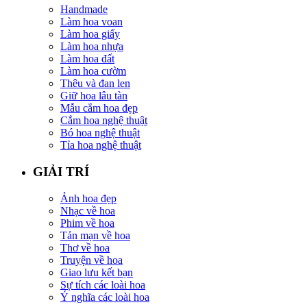
Handmade
Làm hoa voan
Làm hoa giấy
Làm hoa nhựa
Làm hoa đất
Làm hoa cườm
Thêu và đan len
Giữ hoa lâu tàn
Mẫu cắm hoa đẹp
Cắm hoa nghệ thuật
Bó hoa nghệ thuật
Tỉa hoa nghệ thuật
GIẢI TRÍ
Ảnh hoa đẹp
Nhạc về hoa
Phim về hoa
Tản mạn về hoa
Thơ về hoa
Truyện về hoa
Giao lưu kết bạn
Sự tích các loài hoa
Ý nghĩa các loài hoa