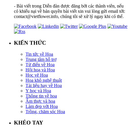
- Bài viết trong Diễn đàn được đăng bởi các thành viên, nếu
có khiếu nại về bản quyền bài viết xin vui lòng gửi email tới:
contact@vietflower.info, chúng tôi sẽ xử lý ngay khi có thể.
KIẾN THỨC
Tin tức về Hoa
Trung tâm hỗ trợ
Từ điển về Hoa
Hội hoạ và Hoa
Học vẽ Hoa
Hoa khô nghệ thuật
Tài liệu hay về Hoa
Y học và Hoa
Thông tin về hoa
Ẩm thực và hoa
Làm đẹp với Hoa
Trồng, chăm sóc Hoa
KHÉO TAY