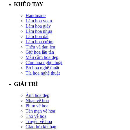
KHÉO TAY
Handmade
Làm hoa voan
Làm hoa giấy
Làm hoa nhựa
Làm hoa đất
Làm hoa cườm
Thêu và đan len
Giữ hoa lâu tàn
Mẫu cắm hoa đẹp
Cắm hoa nghệ thuật
Bó hoa nghệ thuật
Tỉa hoa nghệ thuật
GIẢI TRÍ
Ảnh hoa đẹp
Nhạc về hoa
Phim về hoa
Tản mạn về hoa
Thơ về hoa
Truyện về hoa
Giao lưu kết bạn