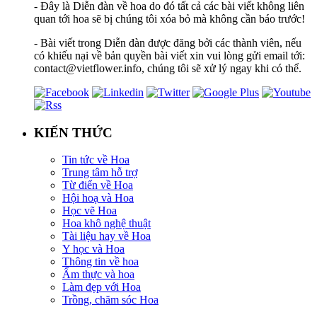
- Đây là Diễn đàn về hoa do đó tất cả các bài viết không liên
quan tới hoa sẽ bị chúng tôi xóa bỏ mà không cần báo trước!
- Bài viết trong Diễn đàn được đăng bởi các thành viên, nếu
có khiếu nại về bản quyền bài viết xin vui lòng gửi email tới:
contact@vietflower.info, chúng tôi sẽ xử lý ngay khi có thể.
KIẾN THỨC
Tin tức về Hoa
Trung tâm hỗ trợ
Từ điển về Hoa
Hội hoạ và Hoa
Học vẽ Hoa
Hoa khô nghệ thuật
Tài liệu hay về Hoa
Y học và Hoa
Thông tin về hoa
Ẩm thực và hoa
Làm đẹp với Hoa
Trồng, chăm sóc Hoa