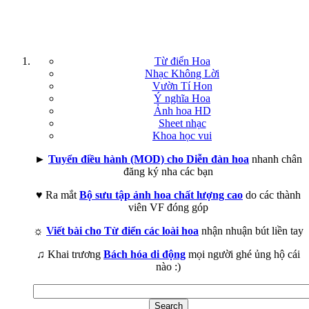
Từ điển Hoa
Nhạc Không Lời
Vườn Tí Hon
Ý nghĩa Hoa
Ảnh hoa HD
Sheet nhạc
Khoa học vui
►
Tuyển điều hành (MOD) cho Diễn đàn hoa
nhanh chân
đăng ký nha các bạn
♥ Ra mắt
Bộ sưu tập ảnh hoa chất lượng cao
do các thành
viên VF đóng góp
☼
Viết bài cho Từ điển các loài hoa
nhận nhuận bút liền tay
♫ Khai trương
Bách hóa di động
mọi người ghé ủng hộ cái
nào :)