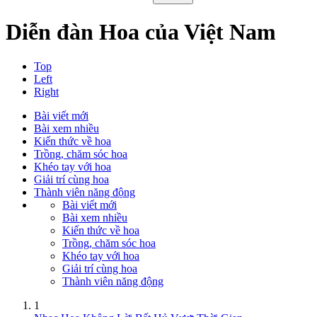
Diễn đàn Hoa của Việt Nam
Top
Left
Right
Bài viết mới
Bài xem nhiều
Kiến thức về hoa
Trồng, chăm sóc hoa
Khéo tay với hoa
Giải trí cùng hoa
Thành viên năng động
Bài viết mới
Bài xem nhiều
Kiến thức về hoa
Trồng, chăm sóc hoa
Khéo tay với hoa
Giải trí cùng hoa
Thành viên năng động
1