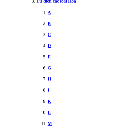
Từ điển các loài Hoa
A
B
C
D
E
G
H
I
K
L
M