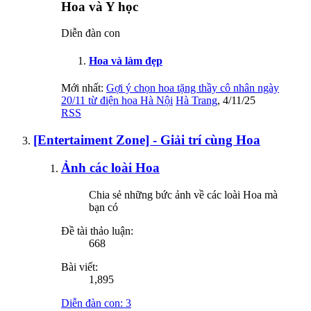
Hoa và Y học
Diễn đàn con
Hoa và làm đẹp
Mới nhất:
Gợi ý chọn hoa tặng thầy cô nhân ngày
20/11 từ điện hoa Hà Nội
Hà Trang
,
4/11/25
RSS
[Entertaiment Zone] - Giải trí cùng Hoa
Ảnh các loài Hoa
Chia sẻ những bức ảnh về các loài Hoa mà
bạn có
Đề tài thảo luận:
668
Bài viết:
1,895
Diễn đàn con:
3