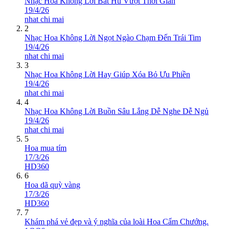
Nhạc Hoa Không Lời Bất Hủ Vượt Thời Gian
19/4/26
nhat chi mai
2
Nhạc Hoa Không Lời Ngọt Ngào Chạm Đến Trái Tim
19/4/26
nhat chi mai
3
Nhạc Hoa Không Lời Hay Giúp Xóa Bỏ Ưu Phiền
19/4/26
nhat chi mai
4
Nhạc Hoa Không Lời Buồn Sâu Lắng Dễ Nghe Dễ Ngủ
19/4/26
nhat chi mai
5
Hoa mua tím
17/3/26
HD360
6
Hoa dã quỳ vàng
17/3/26
HD360
7
Khám phá vẻ đẹp và ý nghĩa của loài Hoa Cẩm Chướng.