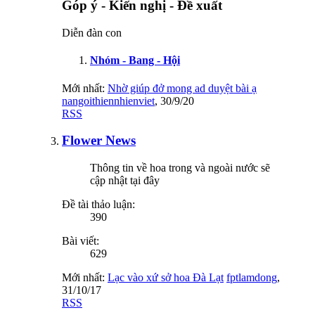
Góp ý - Kiến nghị - Đề xuất
Diễn đàn con
Nhóm - Bang - Hội
Mới nhất:
Nhờ giúp đở mong ad duyệt bài ạ
nangoithiennhienviet
,
30/9/20
RSS
Flower News
Thông tin về hoa trong và ngoài nước sẽ
cập nhật tại đây
Đề tài thảo luận:
390
Bài viết:
629
Mới nhất:
Lạc vào xứ sở hoa Đà Lạt
fptlamdong
,
31/10/17
RSS