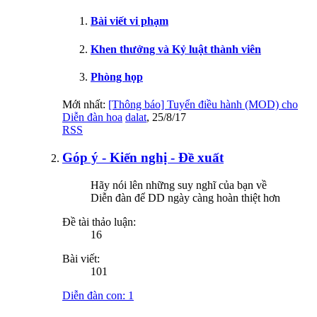
Bài viết vi phạm
Khen thưởng và Kỷ luật thành viên
Phòng họp
Mới nhất:
[Thông báo] Tuyển điều hành (MOD) cho
Diễn đàn hoa
dalat
,
25/8/17
RSS
Góp ý - Kiến nghị - Đề xuất
Hãy nói lên những suy nghĩ của bạn về
Diễn đàn để DD ngày càng hoàn thiệt hơn
Đề tài thảo luận:
16
Bài viết:
101
Diễn đàn con:
1