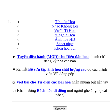
Từ điển Hoa
Nhạc Không Lời
Vườn Tí Hon
Ý nghĩa Hoa
Ảnh hoa HD
Sheet nhạc
Khoa học vui
►
Tuyển điều hành (MOD) cho Diễn đàn hoa
nhanh chân
đăng ký nha các bạn
♥ Ra mắt
Bộ sưu tập ảnh hoa chất lượng cao
do các thành
viên VF đóng góp
☼
Viết bài cho Từ điển các loài hoa
nhận nhuận bút liền tay
♫ Khai trương
Bách hóa di động
mọi người ghé ủng hộ cái
nào :)