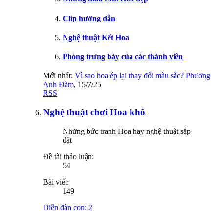
Clip hướng dẫn
Nghệ thuật Kết Hoa
Phòng trưng bày của các thành viên
Mới nhất:
Vì sao hoa ép lại thay đổi màu sắc?
Phương
Anh Đàm
,
15/7/25
RSS
Nghệ thuật chơi Hoa khô
Những bức tranh Hoa hay nghệ thuật sắp
đặt
Đề tài thảo luận:
54
Bài viết:
149
Diễn đàn con:
2