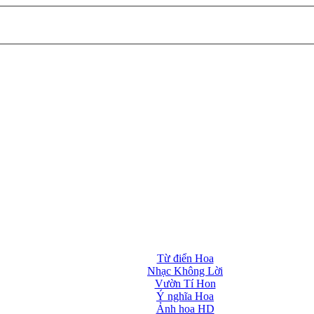
Từ điển Hoa
Nhạc Không Lời
Vườn Tí Hon
Ý nghĩa Hoa
Ảnh hoa HD