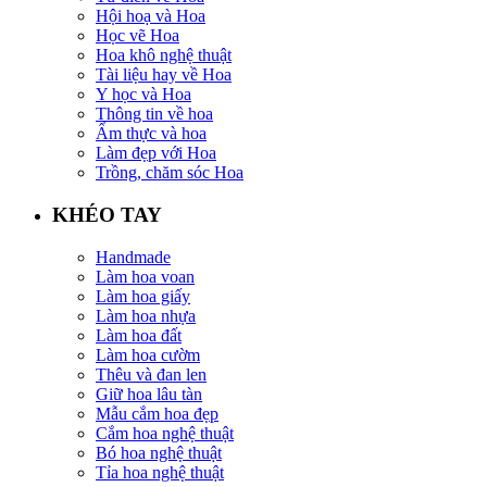
Hội hoạ và Hoa
Học vẽ Hoa
Hoa khô nghệ thuật
Tài liệu hay về Hoa
Y học và Hoa
Thông tin về hoa
Ẩm thực và hoa
Làm đẹp với Hoa
Trồng, chăm sóc Hoa
KHÉO TAY
Handmade
Làm hoa voan
Làm hoa giấy
Làm hoa nhựa
Làm hoa đất
Làm hoa cườm
Thêu và đan len
Giữ hoa lâu tàn
Mẫu cắm hoa đẹp
Cắm hoa nghệ thuật
Bó hoa nghệ thuật
Tỉa hoa nghệ thuật