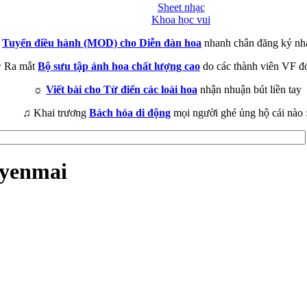
Sheet nhạc
Khoa học vui
►
Tuyển điều hành (MOD) cho Diễn đàn hoa
nhanh chân đăng ký nh
 Ra mắt
Bộ sưu tập ảnh hoa chất lượng cao
do các thành viên VF đ
☼
Viết bài cho Từ điển các loài hoa
nhận nhuận bút liền tay
♫ Khai trương
Bách hóa di động
mọi người ghé ủng hộ cái nào 
uyenmai