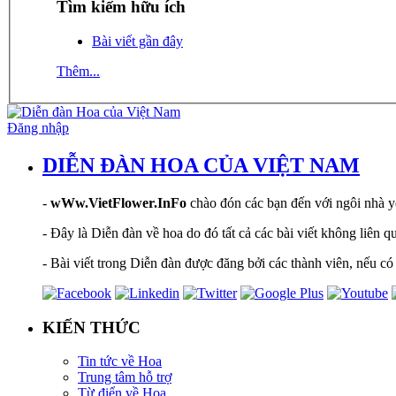
Tìm kiếm hữu ích
Bài viết gần đây
Thêm...
Đăng nhập
DIỄN ĐÀN HOA CỦA VIỆT NAM
-
wWw.VietFlower.InFo
chào đón các bạn đến với ngôi nhà yê
- Đây là Diễn đàn về hoa do đó tất cả các bài viết không liên 
- Bài viết trong Diễn đàn được đăng bởi các thành viên, nếu có 
KIẾN THỨC
Tin tức về Hoa
Trung tâm hỗ trợ
Từ điển về Hoa