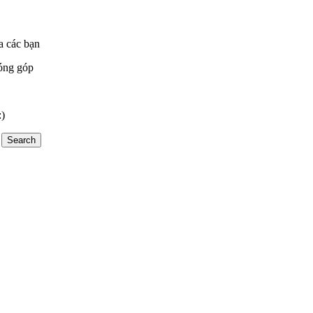
a các bạn
óng góp
:)