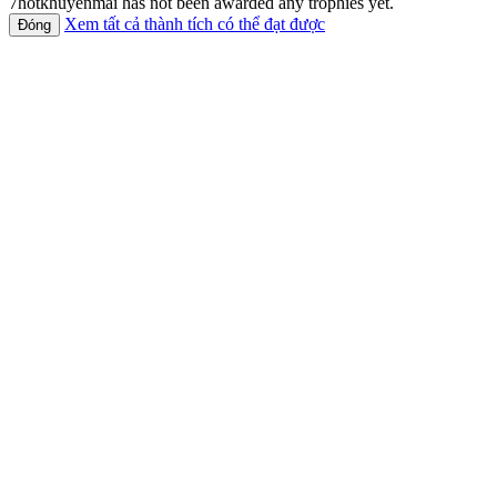
7hotkhuyenmai has not been awarded any trophies yet.
Xem tất cả thành tích có thể đạt được