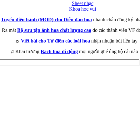
Sheet nhạc
Khoa học vui
►
Tuyển điều hành (MOD) cho Diễn đàn hoa
nhanh chân đăng ký nh
 Ra mắt
Bộ sưu tập ảnh hoa chất lượng cao
do các thành viên VF đ
☼
Viết bài cho Từ điển các loài hoa
nhận nhuận bút liền tay
♫ Khai trương
Bách hóa di động
mọi người ghé ủng hộ cái nào 