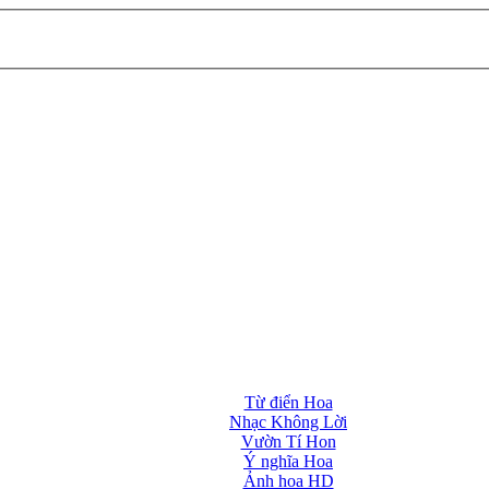
Từ điển Hoa
Nhạc Không Lời
Vườn Tí Hon
Ý nghĩa Hoa
Ảnh hoa HD