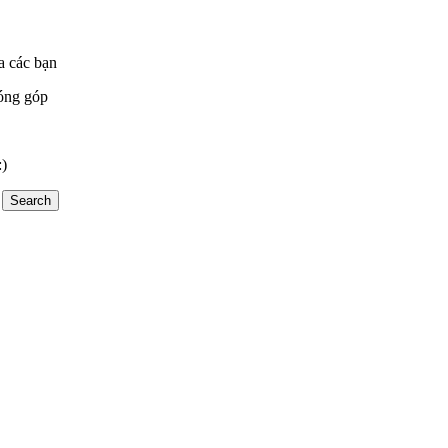
a các bạn
óng góp
:)