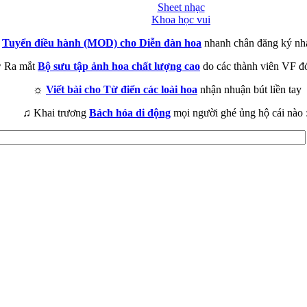
Sheet nhạc
Khoa học vui
►
Tuyển điều hành (MOD) cho Diễn đàn hoa
nhanh chân đăng ký nh
 Ra mắt
Bộ sưu tập ảnh hoa chất lượng cao
do các thành viên VF đ
☼
Viết bài cho Từ điển các loài hoa
nhận nhuận bút liền tay
♫ Khai trương
Bách hóa di động
mọi người ghé ủng hộ cái nào 