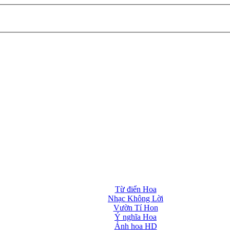
Từ điển Hoa
Nhạc Không Lời
Vườn Tí Hon
Ý nghĩa Hoa
Ảnh hoa HD