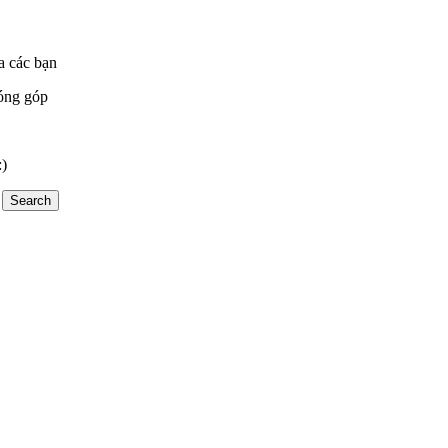
a các bạn
óng góp
:)