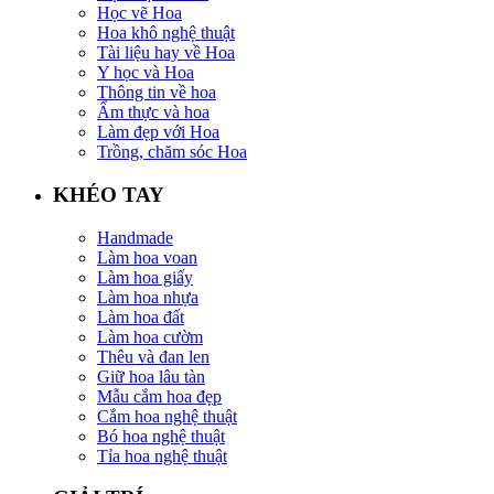
Học vẽ Hoa
Hoa khô nghệ thuật
Tài liệu hay về Hoa
Y học và Hoa
Thông tin về hoa
Ẩm thực và hoa
Làm đẹp với Hoa
Trồng, chăm sóc Hoa
KHÉO TAY
Handmade
Làm hoa voan
Làm hoa giấy
Làm hoa nhựa
Làm hoa đất
Làm hoa cườm
Thêu và đan len
Giữ hoa lâu tàn
Mẫu cắm hoa đẹp
Cắm hoa nghệ thuật
Bó hoa nghệ thuật
Tỉa hoa nghệ thuật