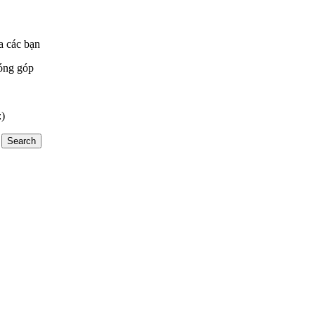
a các bạn
óng góp
:)