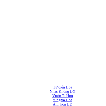
Từ điển Hoa
Nhạc Không Lời
Vườn Tí Hon
Ý nghĩa Hoa
Ảnh hoa HD