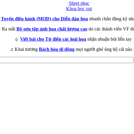
Sheet nhạc
Khoa học vui
►
Tuyển điều hành (MOD) cho Diễn đàn hoa
nhanh chân đăng ký nh
 Ra mắt
Bộ sưu tập ảnh hoa chất lượng cao
do các thành viên VF đ
☼
Viết bài cho Từ điển các loài hoa
nhận nhuận bút liền tay
♫ Khai trương
Bách hóa di động
mọi người ghé ủng hộ cái nào 