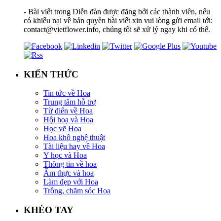
- Bài viết trong Diễn đàn được đăng bởi các thành viên, nếu
có khiếu nại về bản quyền bài viết xin vui lòng gửi email tới:
contact@vietflower.info, chúng tôi sẽ xử lý ngay khi có thể.
KIẾN THỨC
Tin tức về Hoa
Trung tâm hỗ trợ
Từ điển về Hoa
Hội hoạ và Hoa
Học vẽ Hoa
Hoa khô nghệ thuật
Tài liệu hay về Hoa
Y học và Hoa
Thông tin về hoa
Ẩm thực và hoa
Làm đẹp với Hoa
Trồng, chăm sóc Hoa
KHÉO TAY