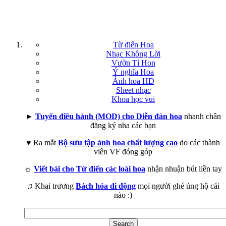
Từ điển Hoa
Nhạc Không Lời
Vườn Tí Hon
Ý nghĩa Hoa
Ảnh hoa HD
Sheet nhạc
Khoa học vui
►
Tuyển điều hành (MOD) cho Diễn đàn hoa
nhanh chân
đăng ký nha các bạn
♥ Ra mắt
Bộ sưu tập ảnh hoa chất lượng cao
do các thành
viên VF đóng góp
☼
Viết bài cho Từ điển các loài hoa
nhận nhuận bút liền tay
♫ Khai trương
Bách hóa di động
mọi người ghé ủng hộ cái
nào :)