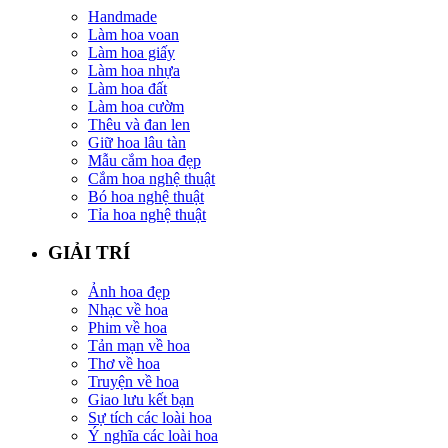
Handmade
Làm hoa voan
Làm hoa giấy
Làm hoa nhựa
Làm hoa đất
Làm hoa cườm
Thêu và đan len
Giữ hoa lâu tàn
Mẫu cắm hoa đẹp
Cắm hoa nghệ thuật
Bó hoa nghệ thuật
Tỉa hoa nghệ thuật
GIẢI TRÍ
Ảnh hoa đẹp
Nhạc về hoa
Phim về hoa
Tản mạn về hoa
Thơ về hoa
Truyện về hoa
Giao lưu kết bạn
Sự tích các loài hoa
Ý nghĩa các loài hoa