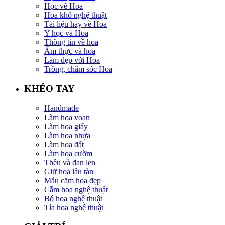
Học vẽ Hoa
Hoa khô nghệ thuật
Tài liệu hay về Hoa
Y học và Hoa
Thông tin về hoa
Ẩm thực và hoa
Làm đẹp với Hoa
Trồng, chăm sóc Hoa
KHÉO TAY
Handmade
Làm hoa voan
Làm hoa giấy
Làm hoa nhựa
Làm hoa đất
Làm hoa cườm
Thêu và đan len
Giữ hoa lâu tàn
Mẫu cắm hoa đẹp
Cắm hoa nghệ thuật
Bó hoa nghệ thuật
Tỉa hoa nghệ thuật