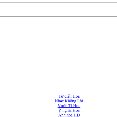
Từ điển Hoa
Nhạc Không Lời
Vườn Tí Hon
Ý nghĩa Hoa
Ảnh hoa HD