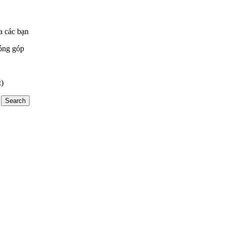
a các bạn
óng góp
:)