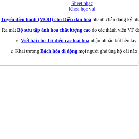
Sheet nhạc
Khoa học vui
►
Tuyển điều hành (MOD) cho Diễn đàn hoa
nhanh chân đăng ký nh
 Ra mắt
Bộ sưu tập ảnh hoa chất lượng cao
do các thành viên VF đ
☼
Viết bài cho Từ điển các loài hoa
nhận nhuận bút liền tay
♫ Khai trương
Bách hóa di động
mọi người ghé ủng hộ cái nào 