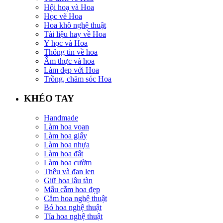
Hội hoạ và Hoa
Học vẽ Hoa
Hoa khô nghệ thuật
Tài liệu hay về Hoa
Y học và Hoa
Thông tin về hoa
Ẩm thực và hoa
Làm đẹp với Hoa
Trồng, chăm sóc Hoa
KHÉO TAY
Handmade
Làm hoa voan
Làm hoa giấy
Làm hoa nhựa
Làm hoa đất
Làm hoa cườm
Thêu và đan len
Giữ hoa lâu tàn
Mẫu cắm hoa đẹp
Cắm hoa nghệ thuật
Bó hoa nghệ thuật
Tỉa hoa nghệ thuật