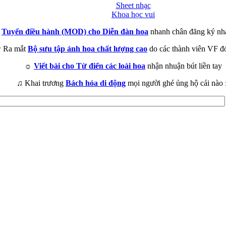
Sheet nhạc
Khoa học vui
►
Tuyển điều hành (MOD) cho Diễn đàn hoa
nhanh chân đăng ký nh
 Ra mắt
Bộ sưu tập ảnh hoa chất lượng cao
do các thành viên VF đ
☼
Viết bài cho Từ điển các loài hoa
nhận nhuận bút liền tay
♫ Khai trương
Bách hóa di động
mọi người ghé ủng hộ cái nào 