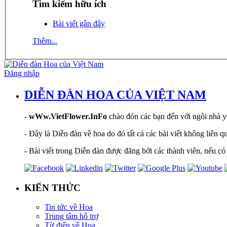
Tìm kiếm hữu ích
Bài viết gần đây
Thêm...
Đăng nhập
DIỄN ĐÀN HOA CỦA VIỆT NAM
-
wWw.VietFlower.InFo
chào đón các bạn đến với ngôi nhà yê
- Đây là Diễn đàn về hoa do đó tất cả các bài viết không liên 
- Bài viết trong Diễn đàn được đăng bởi các thành viên, nếu có 
KIẾN THỨC
Tin tức về Hoa
Trung tâm hỗ trợ
Từ điển về Hoa