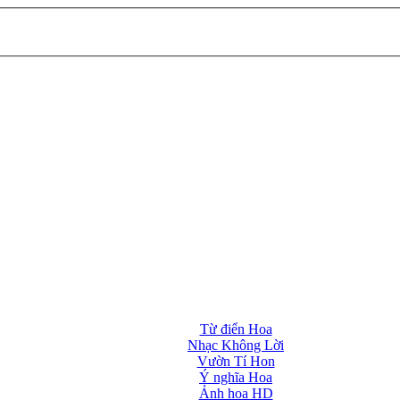
Từ điển Hoa
Nhạc Không Lời
Vườn Tí Hon
Ý nghĩa Hoa
Ảnh hoa HD