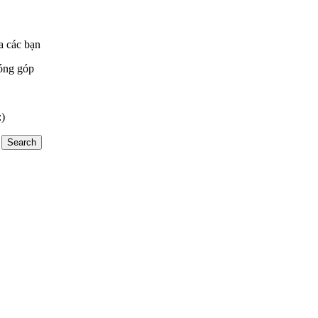
a các bạn
óng góp
:)