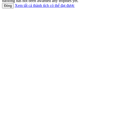
baolong has not been awarded any trophies yet.
Xem tất cả thành tích có thể đạt được