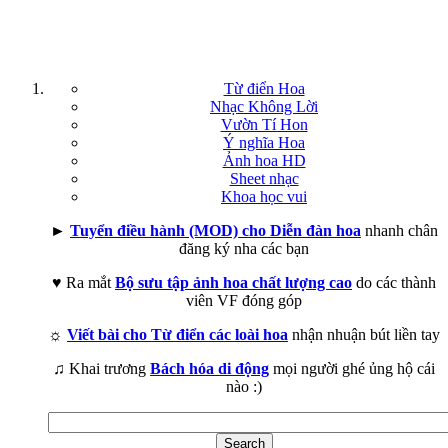
Từ điển Hoa
Nhạc Không Lời
Vườn Tí Hon
Ý nghĩa Hoa
Ảnh hoa HD
Sheet nhạc
Khoa học vui
►
Tuyển điều hành (MOD) cho Diễn đàn hoa
nhanh chân
đăng ký nha các bạn
♥ Ra mắt
Bộ sưu tập ảnh hoa chất lượng cao
do các thành
viên VF đóng góp
☼
Viết bài cho Từ điển các loài hoa
nhận nhuận bút liền tay
♫ Khai trương
Bách hóa di động
mọi người ghé ủng hộ cái
nào :)