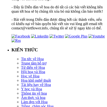
- Đây là Diễn đàn về hoa do đó tất cả các bài viết không liên
quan tới hoa sẽ bị chúng tôi xóa bỏ mà không cần báo trước!
- Bài viết trong Diễn đàn được đăng bởi các thành viên, nếu
có khiếu nại về bản quyền bài viết xin vui lòng gửi email tới:
contact@vietflower.info, chúng tôi sẽ xử lý ngay khi có thể.
KIẾN THỨC
Tin tức về Hoa
Trung tâm hỗ trợ
Từ điển về Hoa
Hội hoạ và Hoa
Học vẽ Hoa
Hoa khô nghệ thuật
Tài liệu hay về Hoa
Y học và Hoa
Thông tin về hoa
Ẩm thực và hoa
Làm đẹp với Hoa
Trồng, chăm sóc Hoa