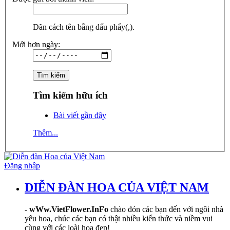
Dãn cách tên bằng dấu phẩy(,).
Mới hơn ngày:
Tìm kiếm hữu ích
Bài viết gần đây
Thêm...
Đăng nhập
DIỄN ĐÀN HOA CỦA VIỆT NAM
-
wWw.VietFlower.InFo
chào đón các bạn đến với ngôi nhà
yêu hoa, chúc các bạn có thật nhiều kiến thức và niềm vui
cùng với các loài hoa đẹp!