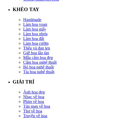
KHÉO TAY
Handmade
Làm hoa voan
Làm hoa giấy
Làm hoa nhựa
Làm hoa đất
Làm hoa cườm
Thêu và đan len
Giữ hoa lâu tàn
Mẫu cắm hoa đẹp
Cắm hoa nghệ thuật
Bó hoa nghệ thuật
Tỉa hoa nghệ thuật
GIẢI TRÍ
Ảnh hoa đẹp
Nhạc về hoa
Phim về hoa
Tản mạn về hoa
Thơ về hoa
Truyện về hoa