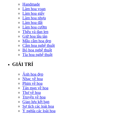
Handmade
Làm hoa voan
Làm hoa giấy
Làm hoa nhựa
Làm hoa đất
Làm hoa cườm
Thêu và đan len
Giữ hoa lâu tàn
Mẫu cắm hoa đẹp
Cắm hoa nghệ thuật
Bó hoa nghệ thuật
Tỉa hoa nghệ thuật
GIẢI TRÍ
Ảnh hoa đẹp
Nhạc về hoa
Phim về hoa
Tản mạn về hoa
Thơ về hoa
Truyện về hoa
Giao lưu kết bạn
Sự tích các loài hoa
Ý nghĩa các loài hoa