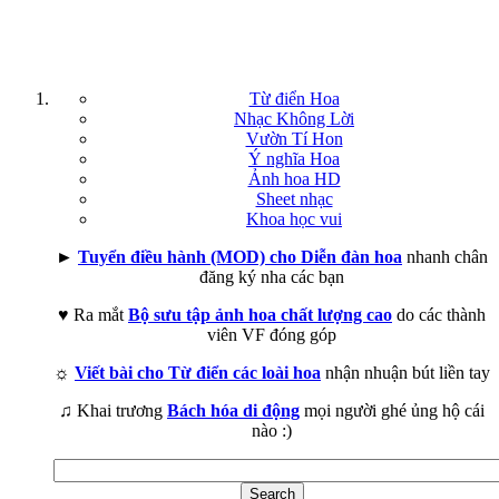
Từ điển Hoa
Nhạc Không Lời
Vườn Tí Hon
Ý nghĩa Hoa
Ảnh hoa HD
Sheet nhạc
Khoa học vui
►
Tuyển điều hành (MOD) cho Diễn đàn hoa
nhanh chân
đăng ký nha các bạn
♥ Ra mắt
Bộ sưu tập ảnh hoa chất lượng cao
do các thành
viên VF đóng góp
☼
Viết bài cho Từ điển các loài hoa
nhận nhuận bút liền tay
♫ Khai trương
Bách hóa di động
mọi người ghé ủng hộ cái
nào :)