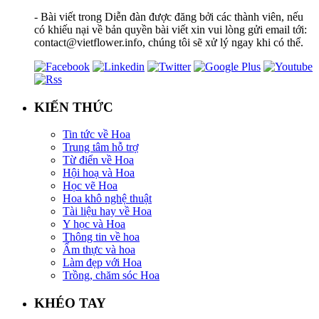
- Bài viết trong Diễn đàn được đăng bởi các thành viên, nếu
có khiếu nại về bản quyền bài viết xin vui lòng gửi email tới:
contact@vietflower.info, chúng tôi sẽ xử lý ngay khi có thể.
KIẾN THỨC
Tin tức về Hoa
Trung tâm hỗ trợ
Từ điển về Hoa
Hội hoạ và Hoa
Học vẽ Hoa
Hoa khô nghệ thuật
Tài liệu hay về Hoa
Y học và Hoa
Thông tin về hoa
Ẩm thực và hoa
Làm đẹp với Hoa
Trồng, chăm sóc Hoa
KHÉO TAY