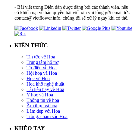
- Bài viết trong Diễn đàn được đăng bởi các thành viên, nếu
có khiếu nại về bản quyền bài viết xin vui lòng gửi email tới:
contact@vietflower.info, chúng tôi sẽ xử lý ngay khi có thể.
KIẾN THỨC
Tin tức về Hoa
Trung tâm hỗ trợ
Từ điển về Hoa
Hội hoạ và Hoa
Học vẽ Hoa
Hoa khô nghệ thuật
Tài liệu hay về Hoa
Y học và Hoa
Thông tin về hoa
Ẩm thực và hoa
Làm đẹp với Hoa
Trồng, chăm sóc Hoa
KHÉO TAY