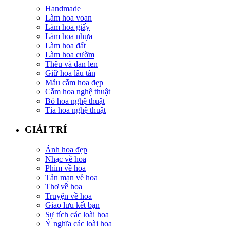
Handmade
Làm hoa voan
Làm hoa giấy
Làm hoa nhựa
Làm hoa đất
Làm hoa cườm
Thêu và đan len
Giữ hoa lâu tàn
Mẫu cắm hoa đẹp
Cắm hoa nghệ thuật
Bó hoa nghệ thuật
Tỉa hoa nghệ thuật
GIẢI TRÍ
Ảnh hoa đẹp
Nhạc về hoa
Phim về hoa
Tản mạn về hoa
Thơ về hoa
Truyện về hoa
Giao lưu kết bạn
Sự tích các loài hoa
Ý nghĩa các loài hoa