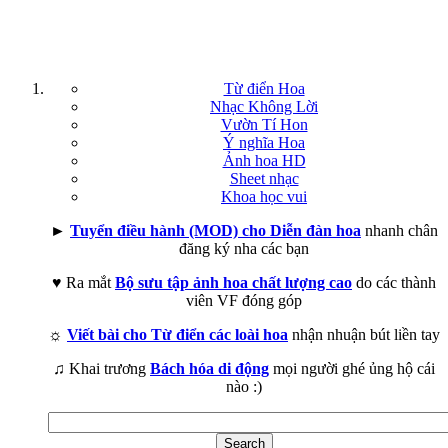
Từ điển Hoa
Nhạc Không Lời
Vườn Tí Hon
Ý nghĩa Hoa
Ảnh hoa HD
Sheet nhạc
Khoa học vui
►
Tuyển điều hành (MOD) cho Diễn đàn hoa
nhanh chân
đăng ký nha các bạn
♥ Ra mắt
Bộ sưu tập ảnh hoa chất lượng cao
do các thành
viên VF đóng góp
☼
Viết bài cho Từ điển các loài hoa
nhận nhuận bút liền tay
♫ Khai trương
Bách hóa di động
mọi người ghé ủng hộ cái
nào :)