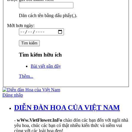
Dãn cách tên bằng dấu phẩy(,).
Mới hơn ngày:
Tìm kiếm hữu ích
Bài viết gần đây
Thêm...
Đăng nhập
DIỄN ĐÀN HOA CỦA VIỆT NAM
-
wWw.VietFlower.InFo
chào đón các bạn đến với ngôi nhà
yêu hoa, chúc các bạn có thật nhiều kiến thức và niềm vui
cùng với các loài hoa đẹp!