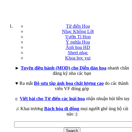
Từ điển Hoa
Nhạc Không Lời
Vườn Tí Hon
Ý nghĩa Hoa
Ảnh hoa HD
Sheet nhạc
Khoa học vui
►
Tuyển điều hành (MOD) cho Diễn đàn hoa
nhanh chân
đăng ký nha các bạn
♥ Ra mắt
Bộ sưu tập ảnh hoa chất lượng cao
do các thành
viên VF đóng góp
☼
Viết bài cho Từ điển các loài hoa
nhận nhuận bút liền tay
♫ Khai trương
Bách hóa di động
mọi người ghé ủng hộ cái
nào :)