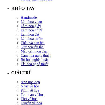
KHÉO TAY
Handmade
Làm hoa voan
Làm hoa giấy
Làm hoa nhựa
Làm hoa đất
Làm hoa cườm
Thêu và đan len
Giữ hoa lâu tàn
Mẫu cắm hoa đẹp
Cắm hoa nghệ thuật
Bó hoa nghệ thuật
Tỉa hoa nghệ thuật
GIẢI TRÍ
Ảnh hoa đẹp
Nhạc về hoa
Phim về hoa
Tản mạn về hoa
Thơ về hoa
Truyện về hoa