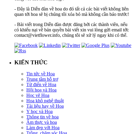
- Đây là Diễn đàn về hoa do đó tất cả các bài viết không liên
quan tới hoa sẽ bị chúng tôi xóa bỏ mà không cần báo trước!
- Bài viết trong Diễn đàn được đăng bởi các thành viên, nếu
có khiếu nại về bản quyền bài viết xin vui lòng gửi email tới:
contact@vietflower.info, chúng tôi sẽ xử lý ngay khi có thể.
KIẾN THỨC
Tin tức về Hoa
Trung tâm hỗ trợ
Từ điển về Hoa
Hội hoạ và Hoa
Học vẽ Hoa
Hoa khô nghệ thuật
Tài liệu hay về Hoa
Y học và Hoa
Thông tin về hoa
Ẩm thực và hoa
Làm đẹp với Hoa
Trồng, chăm sóc Hoa