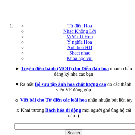
Từ điển Hoa
Nhạc Không Lời
Vườn Tí Hon
Ý nghĩa Hoa
Ảnh hoa HD
Sheet nhạc
Khoa học vui
►
Tuyển điều hành (MOD) cho Diễn đàn hoa
nhanh chân
đăng ký nha các bạn
♥ Ra mắt
Bộ sưu tập ảnh hoa chất lượng cao
do các thành
viên VF đóng góp
☼
Viết bài cho Từ điển các loài hoa
nhận nhuận bút liền tay
♫ Khai trương
Bách hóa di động
mọi người ghé ủng hộ cái
nào :)