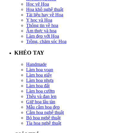
Học vẽ Hoa
Hoa khô nghệ thuật
Tài liệu hay về Hoa
Y học và Hoa
Thông tin về hoa
Ẩm thực và hoa
Làm đẹp với Hoa
Trồng, chăm sóc Hoa
KHÉO TAY
Handmade
Làm hoa voan
Làm hoa giấy
Làm hoa nhựa
Làm hoa đất
Làm hoa cườm
Thêu và đan len
Giữ hoa lâu tàn
Mẫu cắm hoa đẹp
Cắm hoa nghệ thuật
Bó hoa nghệ thuật
Tỉa hoa nghệ thuật