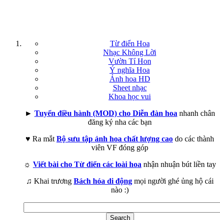
Từ điển Hoa
Nhạc Không Lời
Vườn Tí Hon
Ý nghĩa Hoa
Ảnh hoa HD
Sheet nhạc
Khoa học vui
►
Tuyển điều hành (MOD) cho Diễn đàn hoa
nhanh chân
đăng ký nha các bạn
♥ Ra mắt
Bộ sưu tập ảnh hoa chất lượng cao
do các thành
viên VF đóng góp
☼
Viết bài cho Từ điển các loài hoa
nhận nhuận bút liền tay
♫ Khai trương
Bách hóa di động
mọi người ghé ủng hộ cái
nào :)