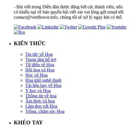
- Bài viết trong Diễn đàn được đăng bởi các thành viên, nếu
có khiếu nại về bản quyền bài viết xin vui lòng gửi email tới:
contact@vietflower.info, chúng tôi sẽ xử lý ngay khi có thể.
KIẾN THỨC
Tin tức về Hoa
Trung tâm hỗ trợ
Từ điển về Hoa
Hội hoạ và Hoa
Học vẽ Hoa
Hoa khô nghệ thuật
Tài liệu hay về Hoa
Y học và Hoa
Thông tin về hoa
Ẩm thực và hoa
Làm đẹp với Hoa
Trồng, chăm sóc Hoa
KHÉO TAY