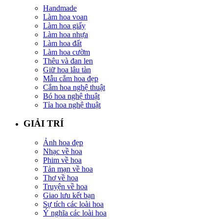
Handmade
Làm hoa voan
Làm hoa giấy
Làm hoa nhựa
Làm hoa đất
Làm hoa cườm
Thêu và đan len
Giữ hoa lâu tàn
Mẫu cắm hoa đẹp
Cắm hoa nghệ thuật
Bó hoa nghệ thuật
Tỉa hoa nghệ thuật
GIẢI TRÍ
Ảnh hoa đẹp
Nhạc về hoa
Phim về hoa
Tản mạn về hoa
Thơ về hoa
Truyện về hoa
Giao lưu kết bạn
Sự tích các loài hoa
Ý nghĩa các loài hoa