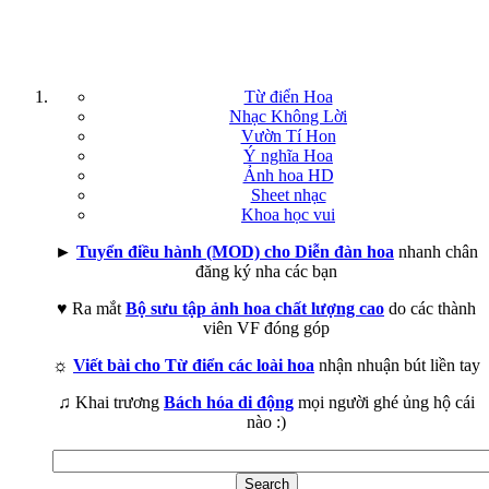
Từ điển Hoa
Nhạc Không Lời
Vườn Tí Hon
Ý nghĩa Hoa
Ảnh hoa HD
Sheet nhạc
Khoa học vui
►
Tuyển điều hành (MOD) cho Diễn đàn hoa
nhanh chân
đăng ký nha các bạn
♥ Ra mắt
Bộ sưu tập ảnh hoa chất lượng cao
do các thành
viên VF đóng góp
☼
Viết bài cho Từ điển các loài hoa
nhận nhuận bút liền tay
♫ Khai trương
Bách hóa di động
mọi người ghé ủng hộ cái
nào :)