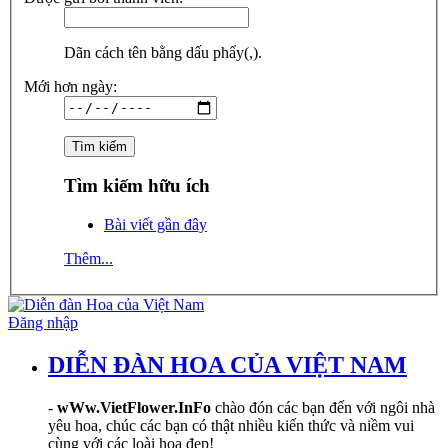
Dãn cách tên bằng dấu phẩy(,).
Mới hơn ngày:
Tìm kiếm hữu ích
Bài viết gần đây
Thêm...
Đăng nhập
DIỄN ĐÀN HOA CỦA VIỆT NAM
-
wWw.VietFlower.InFo
chào đón các bạn đến với ngôi nhà
yêu hoa, chúc các bạn có thật nhiều kiến thức và niềm vui
cùng với các loài hoa đẹp!