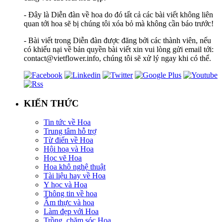
- Đây là Diễn đàn về hoa do đó tất cả các bài viết không liên
quan tới hoa sẽ bị chúng tôi xóa bỏ mà không cần báo trước!
- Bài viết trong Diễn đàn được đăng bởi các thành viên, nếu
có khiếu nại về bản quyền bài viết xin vui lòng gửi email tới:
contact@vietflower.info, chúng tôi sẽ xử lý ngay khi có thể.
KIẾN THỨC
Tin tức về Hoa
Trung tâm hỗ trợ
Từ điển về Hoa
Hội hoạ và Hoa
Học vẽ Hoa
Hoa khô nghệ thuật
Tài liệu hay về Hoa
Y học và Hoa
Thông tin về hoa
Ẩm thực và hoa
Làm đẹp với Hoa
Trồng, chăm sóc Hoa