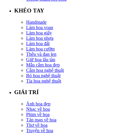
KHÉO TAY
Handmade
Làm hoa voan
Làm hoa giấy
Làm hoa nhựa
Làm hoa đất
Làm hoa cườm
Thêu và đan len
Giữ hoa lâu tàn
Mẫu cắm hoa đẹp
Cắm hoa nghệ thuật
Bó hoa nghệ thuật
Tỉa hoa nghệ thuật
GIẢI TRÍ
Ảnh hoa đẹp
Nhạc về hoa
Phim về hoa
Tản mạn về hoa
Thơ về hoa
Truyện về hoa